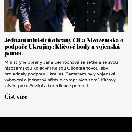
Jednání ministrů obrany ČR a Nizozemska o
podpoře Ukrajiny: Klíčové body a vojenská
pomoc
Ministryně obrany Jana Černochová se setkala se svou
nizozemskou kolegyní Kajsou Ollongrenovou, aby
projednaly podporu Ukrajině. Tématem byly vojenské
vybavení a jednotný přístup evropských zemí. Klíčový
závěr: pokračování a koordinace pomoci.
Číst více