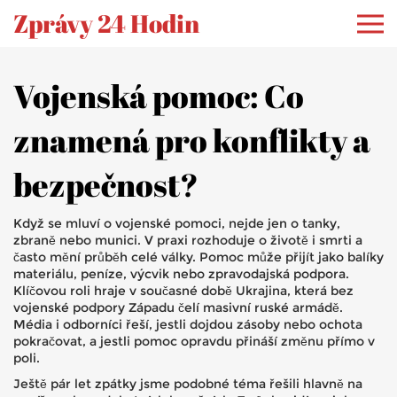
Zprávy 24 Hodin
Vojenská pomoc: Co
znamená pro konflikty a
bezpečnost?
Když se mluví o vojenské pomoci, nejde jen o tanky,
zbraně nebo munici. V praxi rozhoduje o životě i smrti a
často mění průběh celé války. Pomoc může přijít jako balíky
materiálu, peníze, výcvik nebo zpravodajská podpora.
Klíčovou roli hraje v současné době Ukrajina, která bez
vojenské podpory Západu čelí masivní ruské armádě.
Média i odborníci řeší, jestli dojdou zásoby nebo ochota
pokračovat, a jestli pomoc opravdu přináší změnu přímo v
poli.
Ještě pár let zpátky jsme podobné téma řešili hlavně na