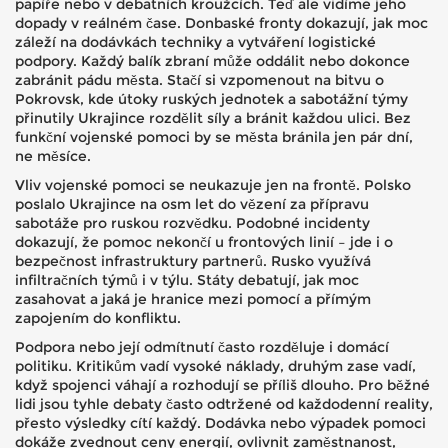
papíře nebo v debatních kroužcích. Teď ale vidíme jeho
dopady v reálném čase. Donbaské fronty dokazují, jak moc
záleží na dodávkách techniky a vytváření logistické
podpory. Každý balík zbraní může oddálit nebo dokonce
zabránit pádu města. Stačí si vzpomenout na bitvu o
Pokrovsk, kde útoky ruských jednotek a sabotážní týmy
přinutily Ukrajince rozdělit síly a bránit každou ulici. Bez
funkční vojenské pomoci by se města bránila jen pár dní,
ne měsíce.
Vliv vojenské pomoci se neukazuje jen na frontě. Polsko
poslalo Ukrajince na osm let do vězení za přípravu
sabotáže pro ruskou rozvědku. Podobné incidenty
dokazují, že pomoc nekončí u frontových linií – jde i o
bezpečnost infrastruktury partnerů. Rusko využívá
infiltračních týmů i v týlu. Státy debatují, jak moc
zasahovat a jaká je hranice mezi pomocí a přímým
zapojením do konfliktu.
Podpora nebo její odmítnutí často rozděluje i domácí
politiku. Kritikům vadí vysoké náklady, druhým zase vadí,
když spojenci váhají a rozhodují se příliš dlouho. Pro běžné
lidi jsou tyhle debaty často odtržené od každodenní reality,
přesto výsledky cítí každý. Dodávka nebo výpadek pomoci
dokáže zvednout ceny energií, ovlivnit zaměstnanost,