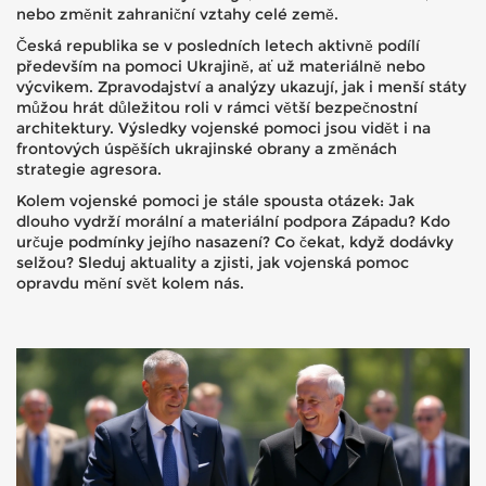
nebo změnit zahraniční vztahy celé země.
Česká republika se v posledních letech aktivně podílí
především na pomoci Ukrajině, ať už materiálně nebo
výcvikem. Zpravodajství a analýzy ukazují, jak i menší státy
můžou hrát důležitou roli v rámci větší bezpečnostní
architektury. Výsledky vojenské pomoci jsou vidět i na
frontových úspěších ukrajinské obrany a změnách
strategie agresora.
Kolem vojenské pomoci je stále spousta otázek: Jak
dlouho vydrží morální a materiální podpora Západu? Kdo
určuje podmínky jejího nasazení? Co čekat, když dodávky
selžou? Sleduj aktuality a zjisti, jak vojenská pomoc
opravdu mění svět kolem nás.