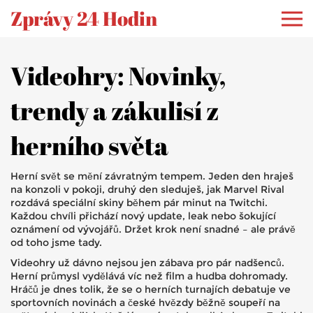
Zprávy 24 Hodin
Videohry: Novinky,
trendy a zákulisí z
herního světa
Herní svět se mění závratným tempem. Jeden den hraješ
na konzoli v pokoji, druhý den sleduješ, jak Marvel Rival
rozdává speciální skiny během pár minut na Twitchi.
Každou chvíli přichází nový update, leak nebo šokující
oznámení od vývojářů. Držet krok není snadné – ale právě
od toho jsme tady.
Videohry už dávno nejsou jen zábava pro pár nadšenců.
Herní průmysl vydělává víc než film a hudba dohromady.
Hráčů je dnes tolik, že se o herních turnajích debatuje ve
sportovních novinách a české hvězdy běžně soupeří na