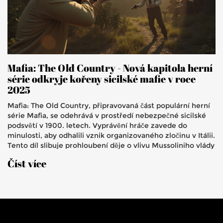
Mafia: The Old Country - Nová kapitola herní
série odkryje kořeny sicilské mafie v roce
2025
Mafia: The Old Country, připravovaná část populární herní
série Mafia, se odehrává v prostředí nebezpečné sicilské
podsvětí v 1900. letech. Vyprávění hráče zavede do
minulosti, aby odhalili vznik organizovaného zločinu v Itálii.
Tento díl slibuje prohloubení děje o vlivu Mussoliniho vlády
na mafiánské struktury a bude k dispozici na platformách
Číst více
PS5, Xbox Series X|S a PC v roce 2025.