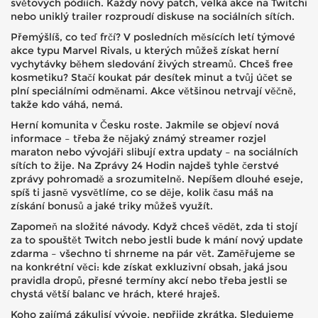
světových pódiích. Každý nový patch, velká akce na Twitchi
nebo uniklý trailer rozproudí diskuse na sociálních sítích.
Přemýšlíš, co teď frčí? V posledních měsících letí týmové
akce typu Marvel Rivals, u kterých můžeš získat herní
vychytávky během sledování živých streamů. Chceš free
kosmetiku? Stačí koukat pár desítek minut a tvůj účet se
plní speciálními odměnami. Akce většinou netrvají věčně,
takže kdo váhá, nemá.
Herní komunita v Česku roste. Jakmile se objeví nová
informace – třeba že nějaký známý streamer rozjel
maraton nebo vývojáři slibují extra updaty – na sociálních
sítích to žije. Na Zprávy 24 Hodin najdeš tyhle čerstvé
zprávy pohromadě a srozumitelně. Nepíšem dlouhé eseje,
spíš ti jasně vysvětlíme, co se děje, kolik času máš na
získání bonusů a jaké triky můžeš využít.
Zapomeň na složité návody. Když chceš vědět, zda ti stojí
za to spouštět Twitch nebo jestli bude k mání nový update
zdarma – všechno ti shrneme na pár vět. Zaměřujeme se
na konkrétní věci: kde získat exkluzivní obsah, jaká jsou
pravidla dropů, přesné termíny akcí nebo třeba jestli se
chystá větší balanc ve hrách, které hraješ.
Koho zajímá zákulisí vývoje, nepřijde zkrátka. Sledujeme