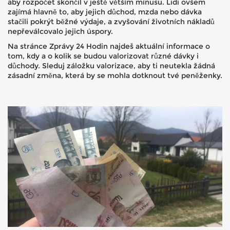
aby rozpočet skončil v ještě větším mínusu. Lidi ovšem
zajímá hlavně to, aby jejich důchod, mzda nebo dávka
stačili pokrýt běžné výdaje, a zvyšování životních nákladů
nepřeválcovalo jejich úspory.
Na stránce Zprávy 24 Hodin najdeš aktuální informace o
tom, kdy a o kolik se budou valorizovat různé dávky i
důchody. Sleduj záložku valorizace, aby ti neutekla žádná
zásadní změna, která by se mohla dotknout tvé peněženky.