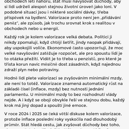
obchodech letí nahoru, stát musí navyšovat důchody, aby
si lidi udrželi alespoň stejnou životní úroveň jako loni. V
podobné situaci jsou i některé sociální dávky, třeba
příspěvek na bydlení. Valorizace proto není jen „přidávání
peněz“, ale způsob, jak trochu srovnat krok s realitou v
obchodech nebo u energií.
Každý rok je kolem valorizace velká debata. Politici ji
někdy zpomalují, když chtějí šetřit, jindy naopak přidávají,
aby uspokojili voliče. Ekonomové často upozorňují, že moc
velké navyšování zatěžuje rozpočet, ale pro spoustu lidí je
to otázka přežití. Vidět je to třeba u penzistů, pro které je
třista korun navíc měsíčně dost zásadních, když najednou
zdraží plyn nebo potraviny.
Hodně lidí plete valorizaci se zvyšováním minimální mzdy,
ale není to totéž. Valorizace znamená automatický růst na
základě čísel (inflace, mzdy) bez nutnosti jednání
parlamentu. U minimální mzdy to bez rozhodnutí vlády
nejde. A i když se obojí obvykle řeší ve stejnou dobu, každý
krok má jiný dopad a spouští jiné emoce.
V roce 2024 i 2025 se čeká větší diskuse kolem valorizace,
protože inflace poslední roky vyskočila nad dlouhodobý
průměr. Stát hledá cestu, jak zvyšovat důchody bez toho,