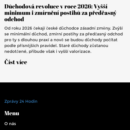
Důchodová revoluce v roce 2026: Vyšší
minimum i zmírnění postihů za předčasný
odchod
Od roku 2026 čekají české důchodce zásadní změny. Zvýší
se minimální důchod, zmírní postihy za předčasný odchod
pro ty s dlouhou praxí a nově se budou důchody počítat
podle přísnějších pravidel. Staré důchody zůstanou
nedotčené, přibude však i vyšší valorizace.
Číst více
Zprávy 24 Hodin
Menu
O nás