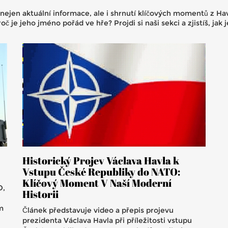
ejen aktuální informace, ale i shrnutí klíčových momentů z Havl
 je jeho jméno pořád ve hře? Projdi si naši sekci a zjistíš, jak 
Historický Projev Václava Havla k
Vstupu České Republiky do NATO:
Klíčový Moment V Naší Moderní
O,
Historii
m
Článek představuje video a přepis projevu
prezidenta Václava Havla při příležitosti vstupu