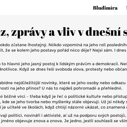
Bludimíra
, zprávy a vliv v dnešní 
lokdo zůstane lhostejný. Někdo vzpomíná na jeho roli poslední
t, že se kolem jeho postavy pořád něco děje? Nejsi sám. I dne
a to hlavně jeho jasný postoj k lidským právům a demokracii. Neš
dnotlivce. Když se dnes řeší svoboda slova, protesty nebo obča
abídne nejdůležitější novinky, které se jeho osoby nebo odkazu 
ostí na jeho přínos? U nás to najdeš pohromadě a přehledně.
lně běžné věci – třeba když je řeč o politické kultuře nebo pří
 kde se jeho tvorba nebo myšlenky stále objevují. Už jsi někdy 
ají je učitelé ve školách, když chtějí názorně ukázat, co znamená
ají politici, novináři i aktivisté, ať už na podporu svých postoj
méno objevuje znova a znova. Je jedno, jestli souhlasíš se vším, 