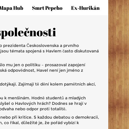
Mapa Hub
Smrt Pepeho
Ex‑hurikán
společnosti
ho prezidenta Československa a prvního
s jsou témata spojená s Havlem často diskutovaná
lo mu jen o politiku – prosazoval zapojení
nská odpovědnost, Havel není jen jméno z
dotýkají. Zajímají tě dění kolem pamětních akcí,
stupu k menšinám. Hodně studentů a mladých
slyšel o Havlových hrách? Dodnes se hrají v
 odvaha nebo odpor proti totalitě.
ů, nebo při kritice. S každou debatou o demokracii,
co říkal, důležité je, že pořád vybízí k