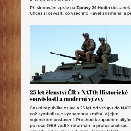
Při sledování zpráv na
Zprávy 24 Hodin
dostaneš n
Chceš si osvěžit, co všechno Havel znamenal a proč
25 let členství ČR v NATO: Historické
souvislosti a moderní výzvy
Česká republika oslavila 25 let od vstupu do NAT
což symbolizuje významnou změnu v jejím
vojenském postavení. Přechod k západním allyů
po roce 1989 vedl k reformám a profesionalizaci