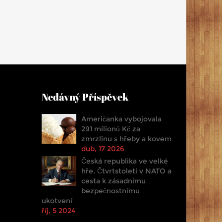
Nedávný Příspěvek
Američanka vybojovala
291 milionů Kč za
zmrzlinu s hřeby a kovem
dub, 17 2026
Česká republika ve velké
hře. Čtvrtstoletí v NATO a
cesta k zásadnímu
bezpečnostnímu
ukotvení
říj, 5 2024