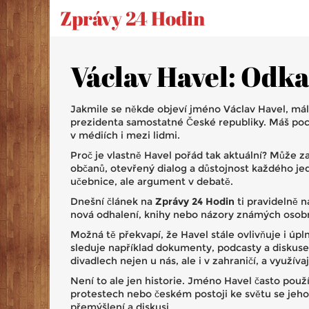
Zprávy 24 Hodin
Václav Havel: Odkaz
Jakmile se někde objeví jméno Václav Havel, má
prezidenta samostatné České republiky. Máš poci
v médiích i mezi lidmi.
Proč je vlastně Havel pořád tak aktuální? Může z
občanů, otevřený dialog a důstojnost každého je
učebnice, ale argument v debatě.
Dnešní článek na
Zprávy 24 Hodin
ti pravidelně n
nová odhalení, knihy nebo názory známých osobn
Možná tě překvapí, že Havel stále ovlivňuje i úp
sleduje například dokumenty, podcasty a diskuse,
divadlech nejen u nás, ale i v zahraničí, a využív
Není to ale jen historie. Jméno Havel často použív
protestech nebo českém postoji ke světu se jeho j
přemýšlení a diskusi.