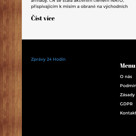
armády. ČR se stala aktivním členem NATO,
přispívajícím k misím a obraně na východních
hranicích aliance.
Číst více
Zprávy 24 Hodin
Menu
O nás
Podmín
Zásady
GDPR
Kontak