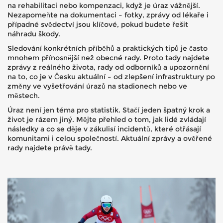
na rehabilitaci nebo kompenzaci, když je úraz vážnější.
Nezapomeňte na dokumentaci – fotky, zprávy od lékaře i
případné svědectví jsou klíčové, pokud budete řešit
náhradu škody.
Sledování konkrétních příběhů a praktických tipů je často
mnohem přínosnější než obecné rady. Proto tady najdete
zprávy z reálného života, rady od odborníků a upozornění
na to, co je v Česku aktuální – od zlepšení infrastruktury po
změny ve vyšetřování úrazů na stadionech nebo ve
městech.
Úraz není jen téma pro statistik. Stačí jeden špatný krok a
život je rázem jiný. Mějte přehled o tom, jak lidé zvládají
následky a co se děje v zákulisí incidentů, které otřásají
komunitami i celou společností. Aktuální zprávy a ověřené
rady najdete právě tady.