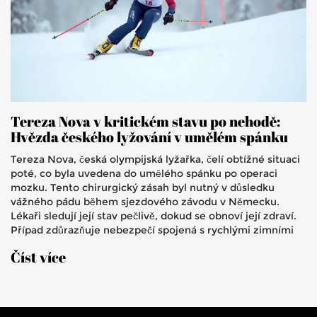
Tereza Nova v kritickém stavu po nehodě:
Hvězda českého lyžování v umělém spánku
Tereza Nova, česká olympijská lyžařka, čelí obtížné situaci
poté, co byla uvedena do umělého spánku po operaci
mozku. Tento chirurgický zásah byl nutný v důsledku
vážného pádu během sjezdového závodu v Německu.
Lékaři sledují její stav pečlivě, dokud se obnoví její zdraví.
Případ zdůrazňuje nebezpečí spojená s rychlými zimními
sporty.
Číst více