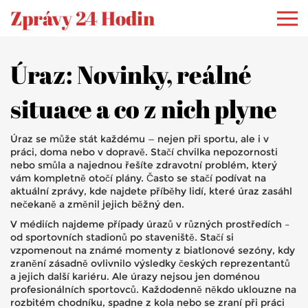
Zprávy 24 Hodin
Úraz: Novinky, reálné
situace a co z nich plyne
Úraz se může stát každému — nejen při sportu, ale i v
práci, doma nebo v dopravě. Stačí chvilka nepozornosti
nebo smůla a najednou řešíte zdravotní problém, který
vám kompletně otočí plány. Často se stačí podívat na
aktuální zprávy, kde najdete příběhy lidí, které úraz zasáhl
nečekaně a změnil jejich běžný den.
V médiích najdeme případy úrazů v různých prostředích –
od sportovních stadionů po staveniště. Stačí si
vzpomenout na známé momenty z biatlonové sezóny, kdy
zranění zásadně ovlivnilo výsledky českých reprezentantů
a jejich další kariéru. Ale úrazy nejsou jen doménou
profesionálních sportovců. Každodenně někdo uklouzne na
rozbitém chodníku, spadne z kola nebo se zraní při práci