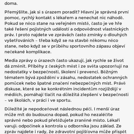
doma.
Přemýšlíte, jak si s úrazem poradit? Hlavní je správná první
pomoc, rychlý kontakt s lékařem a nenechat nic náhodě.
Pokud se něco stane na veřejném místě, často je ve hře
také řešení pojistných událostí a odpovědnost vlastnických
práv. I proto najdete ve zprávách často zmínky o dlouhých
vyšetřováních – třeba když se na stavbě někomu něco
stane, nebo když se v průběhu sportovního zápasu objeví
nečekané komplikace.
Media zprávy o úrazech často ukazují, jak rychle se život
dá změnit. Příběhy z českých měst i ze světa upozorňují na
nedostatky v bezpečnosti, školení i prevenci. Běžným
tématem bývá zpoždění v zásahu, nedostatek ochranných
pomůcek nebo špatné značení nebezpečných míst. Právě
diskuse, které se ke konkrétním incidentům rozjíždějí v
médiích, pomáhají tlačit na důležitá zlepšení v bezpečnosti
– ve školách, v práci i ve sportu.
Důležité je nepodceňovat následnou péči. I menší úraz
může mít do budoucna dopad, pokud ho nezaléčíte
správně nebo pokud přetěžujete zraněné místo. Lékaři
varují: odpočinek a kontrola u odborníka jsou základ. Ze
zpráv najdete i rady, že zdravotní pojišťovna může přispět