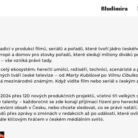
Bludimíra
adicí v produkci filmů, seriálů a pořadů, které tvoří jádro české
 Evropě a domov pro stovky pořadů, které sledují miliony diváků 
— vše vzniká právě tady.
celý ekosystém: herečtí umělci, režiséři, technici, scenáristé a 
mých tváří české televize — od
Marty Kubišové
po
Vilmu Cibulk
ělá mezinárodně známým. Když vidíte film nebo seriál s českým
024 přes 120 nových produkčních projektů, včetně tří velkých se
alenty — každoročně se zde konají přijímací řízení pro herecké 
elevizní obsah v Česku, nebo chcete sledovat, co se právě natáčí,
ů přes zprávy o změnách v redakcích až po události, které ovli
tále klíčovým hráčem v českém médiálním světě.