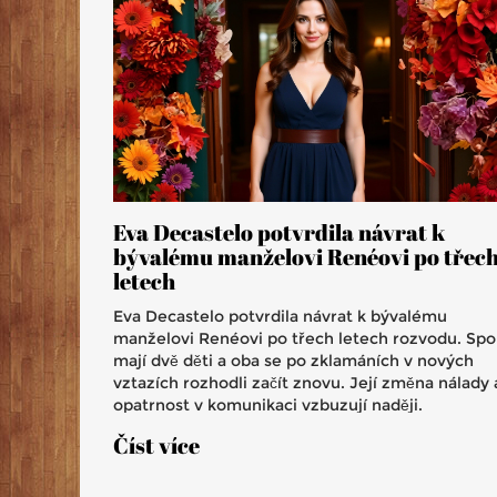
Eva Decastelo potvrdila návrat k
bývalému manželovi Renéovi po třec
letech
Eva Decastelo potvrdila návrat k bývalému
manželovi Renéovi po třech letech rozvodu. Spo
mají dvě děti a oba se po zklamáních v nových
vztazích rozhodli začít znovu. Její změna nálady 
opatrnost v komunikaci vzbuzují naději.
Číst více