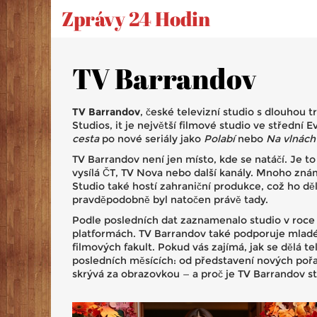
Zprávy 24 Hodin
TV Barrandov
TV Barrandov
,
české televizní studio s dlouhou tr
Studios
, it je největší filmové studio ve střední
cesta
po nové seriály jako
Polabí
nebo
Na vlnách
TV Barrandov není jen místo, kde se natáčí. Je to 
vysílá ČT, TV Nova nebo další kanály. Mnoho zná
Studio také hostí zahraniční produkce, což ho d
pravděpodobně byl natočen právě tady.
Podle posledních dat zaznamenalo studio v roce 2
platformách. TV Barrandov také podporuje mladé t
filmových fakult. Pokud vás zajímá, jak se dělá t
posledních měsících: od představení nových pořad
skrývá za obrazovkou — a proč je TV Barrandov s