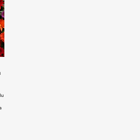
h
lu
a