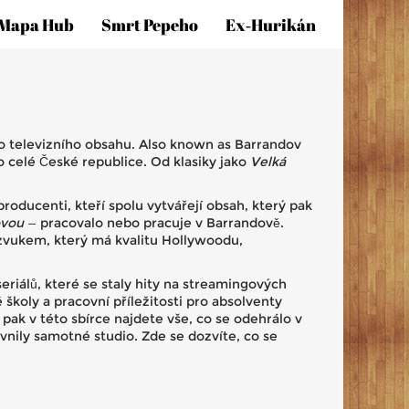
Mapa Hub
Smrt Pepeho
Ex‑hurikán
ho televizního obsahu
. Also known as
Barrandov
po celé České republice.
Od klasiky jako
Velká
producenti, kteří spolu vytvářejí obsah, který pak
ovou
— pracovalo nebo pracuje v Barrandově.
 zvukem, který má kvalitu Hollywoodu,
riálů, které se staly hity na streamingových
školy a pracovní příležitosti pro absolventy
 pak v této sbírce najdete vše, co se odehrálo v
vnily samotné studio. Zde se dozvíte, co se