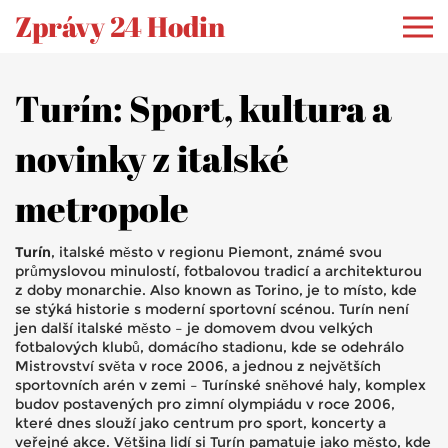
Zprávy 24 Hodin
Turín: Sport, kultura a
novinky z italské
metropole
Turín
,
italské město v regionu Piemont, známé svou
průmyslovou minulostí, fotbalovou tradicí a architekturou
z doby monarchie
. Also known as
Torino
, je to místo, kde
se stýká historie s moderní sportovní scénou.
Turín není
jen další italské město – je domovem dvou velkých
fotbalových klubů, domácího stadionu, kde se odehrálo
Mistrovství světa v roce 2006, a jednou z největších
sportovních arén v zemi –
Turínské sněhové haly
,
komplex
budov postavených pro zimní olympiádu v roce 2006,
které dnes slouží jako centrum pro sport, koncerty a
veřejné akce
.
Většina lidí si Turín pamatuje jako město, kde