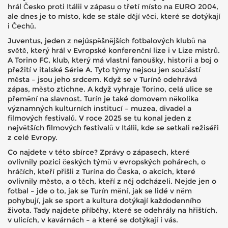
hrál Česko proti Itálii v zápasu o třetí místo na EURO 2004,
ale dnes je to místo, kde se stále dějí věci, které se dotýkají
i Čechů.
Juventus
,
jeden z nejúspěšnějších fotbalových klubů na
světě, který hrál v Evropské konferenční lize i v Lize mistrů
.
A
Torino FC
,
klub, který má vlastní fanoušky, historii a boj o
přežití v italské Série A
.
Tyto týmy nejsou jen součástí
města – jsou jeho srdcem. Když se v Turíně odehrává
zápas, město ztichne. A když vyhraje Torino, celá ulice se
přemění na slavnost. Turín je také domovem několika
významných kulturních institucí – muzea, divadel a
filmových festivalů. V roce 2025 se tu konal jeden z
největších filmových festivalů v Itálii, kde se setkali režiséři
z celé Evropy.
Co najdete v této sbírce? Zprávy o zápasech, které
ovlivnily pozici českých týmů v evropských pohárech, o
hráčích, kteří přišli z Turína do Česka, o akcích, které
ovlivnily město, a o těch, kteří z něj odcházeli. Nejde jen o
fotbal – jde o to, jak se Turín mění, jak se lidé v něm
pohybují, jak se sport a kultura dotýkají každodenního
života. Tady najdete příběhy, které se odehrály na hřištích,
v ulicích, v kavárnách – a které se dotýkají i vás.