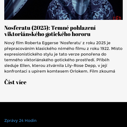
Nosferatu (2025): Temné pohlazení
viktoriánského gotického hororu
Nový film Roberta Eggerse 'Nosferatu' z roku 2025 je
přepracováním klasického němého filmu z roku 1922. Místo
expresionistického stylu je tato verze ponořena do
temného viktoriánského gotického prostředí. Příběh
sleduje Ellen, kterou ztvárnila Lily-Rose Depp, v její
konfrontaci s upírem komtesem Orlokem. Film zkoumá
témata ženského útlaku a emancipace, přičemž vizuální
Číst více
zpracování je výjimečné, ačkoliv některé herecké výkony
zůstávají pod očekáváním.
Zprávy 24 Hodin