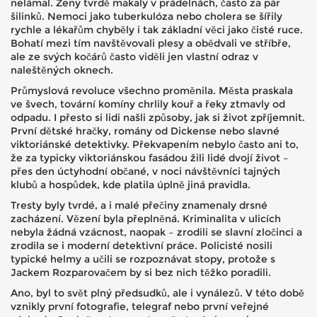
nelámal. Ženy tvrdě makaly v prádelnách, často za pár
šilinků. Nemoci jako tuberkulóza nebo cholera se šířily
rychle a lékařům chyběly i tak základní věci jako čisté ruce.
Bohatí mezi tím navštěvovali plesy a obědvali ve stříbře,
ale ze svých kočárů často viděli jen vlastní odraz v
naleštěných oknech.
Průmyslová revoluce všechno proměnila. Města praskala
ve švech, tovární komíny chrlily kouř a řeky ztmavly od
odpadu. I přesto si lidi našli způsoby, jak si život zpříjemnit.
První dětské hračky, romány od Dickense nebo slavné
viktoriánské detektivky. Překvapením nebylo často ani to,
že za typicky viktoriánskou fasádou žili lidé dvojí život –
přes den úctyhodní občané, v noci návštěvníci tajných
klubů a hospůdek, kde platila úplně jiná pravidla.
Tresty byly tvrdé, a i malé přečiny znamenaly drsné
zacházení. Vězení byla přeplněná. Kriminalita v ulicích
nebyla žádná vzácnost, naopak – zrodili se slavní zločinci a
zrodila se i moderní detektivní práce. Policisté nosili
typické helmy a učili se rozpoznávat stopy, protože s
Jackem Rozparovačem by si bez nich těžko poradili.
Ano, byl to svět plný předsudků, ale i vynálezů. V této době
vznikly první fotografie, telegraf nebo první veřejné