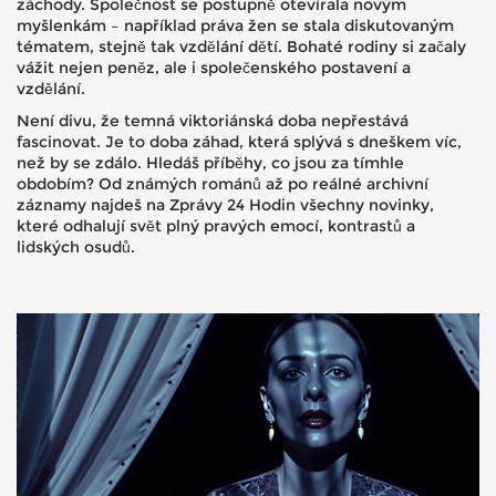
záchody. Společnost se postupně otevírala novým
myšlenkám – například práva žen se stala diskutovaným
tématem, stejně tak vzdělání dětí. Bohaté rodiny si začaly
vážit nejen peněz, ale i společenského postavení a
vzdělání.
Není divu, že temná viktoriánská doba nepřestává
fascinovat. Je to doba záhad, která splývá s dneškem víc,
než by se zdálo. Hledáš příběhy, co jsou za tímhle
obdobím? Od známých románů až po reálné archivní
záznamy najdeš na Zprávy 24 Hodin všechny novinky,
které odhalují svět plný pravých emocí, kontrastů a
lidských osudů.