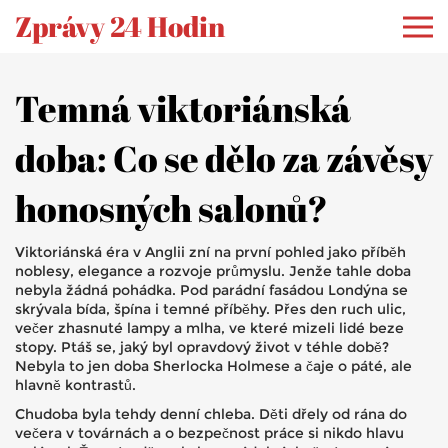
Zprávy 24 Hodin
Temná viktoriánská
doba: Co se dělo za závěsy
honosných salonů?
Viktoriánská éra v Anglii zní na první pohled jako příběh
noblesy, elegance a rozvoje průmyslu. Jenže tahle doba
nebyla žádná pohádka. Pod parádní fasádou Londýna se
skrývala bída, špína i temné příběhy. Přes den ruch ulic,
večer zhasnuté lampy a mlha, ve které mizeli lidé beze
stopy. Ptáš se, jaký byl opravdový život v téhle době?
Nebyla to jen doba Sherlocka Holmese a čaje o páté, ale
hlavně kontrastů.
Chudoba byla tehdy denní chleba. Děti dřely od rána do
večera v továrnách a o bezpečnost práce si nikdo hlavu