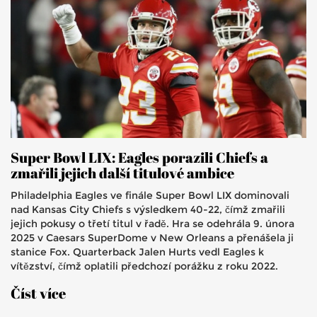
Super Bowl LIX: Eagles porazili Chiefs a
zmařili jejich další titulové ambice
Philadelphia Eagles ve finále Super Bowl LIX dominovali
nad Kansas City Chiefs s výsledkem 40-22, čímž zmařili
jejich pokusy o třetí titul v řadě. Hra se odehrála 9. února
2025 v Caesars SuperDome v New Orleans a přenášela ji
stanice Fox. Quarterback Jalen Hurts vedl Eagles k
vítězství, čímž oplatili předchozí porážku z roku 2022.
Přestávkovou show zahájil Kendrick Lamar.
Číst více