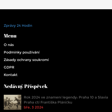
Zprávy 24 Hodin
Menu
O nás
Podmínky používání
Zásady ochrany soukromí
GDPR
Kontakt
Nedávný Příspěvek
Rok 2024 ve znamení legendy: Praha 10 a Slavia
Praha ctí Františka Pláničku
bře, 3 2024