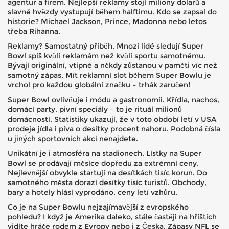
agentur a firem. Nejlepší reklamy stojí miliony dolarů a
slavné hvězdy vystupují během halftimu. Kdo se zapsal do
historie? Michael Jackson, Prince, Madonna nebo letos
třeba Rihanna.
Reklamy? Samostatný příběh. Mnozí lidé sledují Super
Bowl spíš kvůli reklamám než kvůli sportu samotnému.
Bývají originální, vtipné a někdy zůstanou v paměti víc než
samotný zápas. Mít reklamní slot během Super Bowlu je
vrchol pro každou globální značku – trhák zaručen!
Super Bowl ovlivňuje i módu a gastronomii. Křídla, nachos,
domácí party, pivní speciály – to je rituál milionů
domácností. Statistiky ukazují, že v toto období letí v USA
prodeje jídla i piva o desítky procent nahoru. Podobná čísla
u jiných sportovních akcí nenajdete.
Unikátní je i atmosféra na stadionech. Lístky na Super
Bowl se prodávají měsíce dopředu za extrémní ceny.
Nejlevnější obvykle startují na desítkách tisíc korun. Do
samotného města dorazí desítky tisíc turistů. Obchody,
bary a hotely hlásí vyprodáno, ceny letí vzhůru.
Co je na Super Bowlu nejzajímavější z evropského
pohledu? I když je Amerika daleko, stále častěji na hřištích
vidíte hráče rodem z Evropy nebo i z Česka. Zápasy NFL se