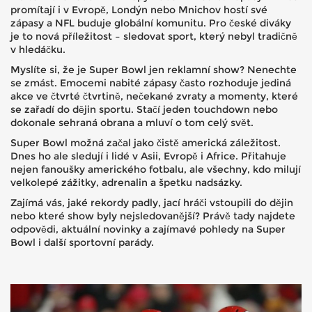
promítají i v Evropě, Londýn nebo Mnichov hostí své
zápasy a NFL buduje globální komunitu. Pro české diváky
je to nová příležitost – sledovat sport, který nebyl tradičně
v hledáčku.
Myslíte si, že je Super Bowl jen reklamní show? Nenechte
se zmást. Emocemi nabité zápasy často rozhoduje jediná
akce ve čtvrté čtvrtině, nečekané zvraty a momenty, které
se zařadí do dějin sportu. Stačí jeden touchdown nebo
dokonale sehraná obrana a mluví o tom celý svět.
Super Bowl možná začal jako čistě americká záležitost.
Dnes ho ale sledují i lidé v Asii, Evropě i Africe. Přitahuje
nejen fanoušky amerického fotbalu, ale všechny, kdo milují
velkolepé zážitky, adrenalin a špetku nadsázky.
Zajímá vás, jaké rekordy padly, jací hráči vstoupili do dějin
nebo které show byly nejsledovanější? Právě tady najdete
odpovědi, aktuální novinky a zajímavé pohledy na Super
Bowl i další sportovní parády.