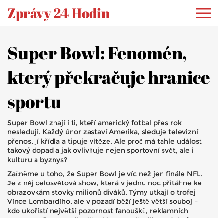
Zprávy 24 Hodin
Super Bowl: Fenomén,
který překračuje hranice
sportu
Super Bowl znají i ti, kteří americký fotbal přes rok
nesledují. Každý únor zastaví Amerika, sleduje televizní
přenos, jí křídla a tipuje vítěze. Ale proč má tahle událost
takový dopad a jak ovlivňuje nejen sportovní svět, ale i
kulturu a byznys?
Začněme u toho, že Super Bowl je víc než jen finále NFL.
Je z něj celosvětová show, která v jednu noc přitáhne ke
obrazovkám stovky milionů diváků. Týmy utkají o trofej
Vince Lombardiho, ale v pozadí běží ještě větší souboj –
kdo ukořistí největší pozornost fanoušků, reklamních