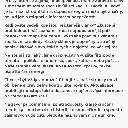
Pro ty, kteří se zajímají o bezpečnost, máme zprávu o CNN
a možném soudním sporu kvůli aplikaci ICEBlock. A i když
je to mezinárodní téma, dopad na region může být značný,
pokud jde o migraci a informační bezpečnost.
Rádi byste věděli, kde jsou nejčtenější články? Zkuste si
prohlédnout náš seznam – mezi nejpopulárnější patří
interaktivní mapa houbaření, výstraha před hurikánem a
sportovní přehledy. Každý článek je doplněný o stručný
popis a klíčová slova, takže rychle najdete, co vás zajímá.
Nejste si jistí, jaký článek si přečíst? Využijte filtr podle
tématu – politika, ekonomika, sport, kultura nebo počasí.
Naše stránka vám ukáže jen relevantní zprávy, takže
ušetříte čas i energii.
Chcete být vždy v obraze? Přidejte si naše stránky mezi
oblíbené a pravidelně kontrolujte novinky. Aktualizace
probíhají nonstop, takže dostanete nejčerstvější informace
o Středočeském kraji.
Na závěr připomínáme, že Středočeský kraj je srdcem
republiky – má bohatou historii, krásnou přírodu a spoustu
zajímavých událostí. Sledujte nás, ať vám nic neunikne.