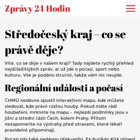
Zprávy 24 Hodin
Středočeský kraj – co se
právě děje?
Víte, co se děje v našem kraji? Tady najdete rychlý přehled
nejdůležitějších zpráv, ať už jde o počasí, sport nebo
kulturu. Vše je podáno stručně, takže vám nic neujde.
Regionální události a počasí
ČHMÚ nedávno spustil interaktivní mapu, kde můžete
sledovat, kde právě rostou houby. Pokud máte rádi
houbaření, mrkněte na mapu – nejlepší podmínky jsou v
jižní a střední části Čech, kolem Prahy. Přitom
nezapomeňte na výstrahy před otravami, které lékaři
pravidelně připomínají.
Počasí nás také nedávno překvapilo. Ex‑hurikán Kirk přinesl