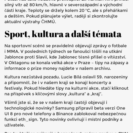
silný vítr až 80 km/h, hlavně v severozápadní a východní
části kraje. Teploty se držely kolem 20 °C, ale s přeháňkami
a deštěm. Pokud plánujete výlet, raději si zkontrolujte
aktuální výstrahy ČHMÚ.
Sport, kultura a další témata
Na sportovní scéně se pravidelně objevují zprávy o fotbale
i MMA. V posledních týdnech se fanoušci těšili na utkání
Jablonce proti Slavií, kde Jablonec těsně přišel o vítězství.
V Oktagonu se konala velká akce v Praze – tipy na zápasy a
informace o prize money najdete v našem archivu.
Kultura nezůstává pozadu. Lucie Bílá oslavil 59. narozeniny
a připomněl, že i v našem kraji se konají koncerty a
festivaly. Pokud hledáte tipy na kulturní akce, stačí kliknout
na příspěvek s klíčovými slovy „kultura“ a „kraj“.
Všimli jste si, že se v našem kraji častěji objevují i
technologické novinky? Samsung připravil beta verzi One
UI 8 pro nové telefony a Binance zablokoval nebezpečnou
funkci eth_sign. Tyto novinky ovlivňují i místní podniky a
uživatele.