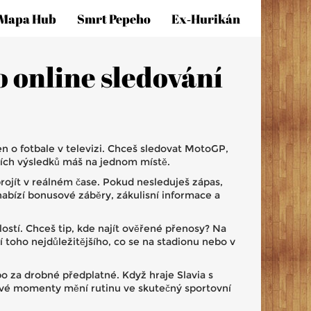
Mapa Hub
Smrt Pepeho
Ex‑hurikán
o online sledování
 o fotbale v televizi. Chceš sledovat MotoGP,
ích výsledků máš na jednom místě.
ojít v reálném čase. Pokud nesleduješ zápas,
 nabízí bonusové záběry, zákulisní informace a
lostí. Chceš tip, kde najít ověřené přenosy? Na
 toho nejdůležitějšího, co se na stadionu nebo v
o za drobné předplatné. Když hraje Slavia s
živé momenty mění rutinu ve skutečný sportovní