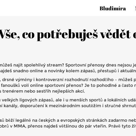
Bludimíra
Vše, co potřebuješ vědět 
eš najít spolehlivý stream? Sportovní přenosy dnes nejsou jen
deš snadno online a novinky kolem zápasů, přestupů i aktuáln
 drsné výměny i kontroverzní rozhodnutí rozhodčího – můžeš pr
a fanoušků volí online sportovní přenos? Je to pohodlné a často
 trenérem nebo sestřih nejlepších akcí.
velkých ligových zápasů, ale i u menších sportů a lokálních udá
ní kanály, doporučení k mezinárodním soutěžím i stručné shrnutí
sů běží legálně na českých a evropských stránkách zadarmo neb
obrů v MMA, přenos najdeš většinou do pár vteřin. Právě tyto 