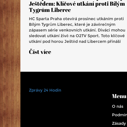
Ještědem: Klíčové utkání proti Bílým
Tygrům Liberec
HC Sparta Praha otevírá prosinec utkáním proti
Bílým Tygrům Liberec, které je závěrečným
zápasem série venkovních utkání. Diváci mohou
sledovat utkání živě na O2TV Sport. Toto klíčové
utkání pod horou Ještěd nad Libercem přináší
možnost sledovat vyvrcholení série venkovních
Číst více
zápasů týmu HC Sparta Praha.
Zprávy 24 Hodin
Menu
O nás
Podmín
Zásady