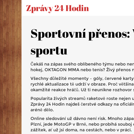
Zprávy 24 Hodin
Sportovní přenos: 
sportu
Čekáš na zápas svého oblíbeného týmu nebo nemůž
hokej, OKTAGON MMA nebo tenis? Živý přenos naj
Všechny důležité momenty – góly, červené karty,
rychlé aktualizace tě udrží v obraze. Proč většin
okamžité reakce hráčů. Už ti neunikne rozhovor s
Popularita živých streamů raketově roste nejen u 
Zprávy 24 Hodin najdeš čerstvé odkazy na oficiál
aréně dělo.
Online sledování už dávno není risk. Mnoho zápa
Plzní, jede MotoGP v Brně, nebo probíhá souboj 
zážitek, ať už jsi doma, na cestách, nebo v práci.