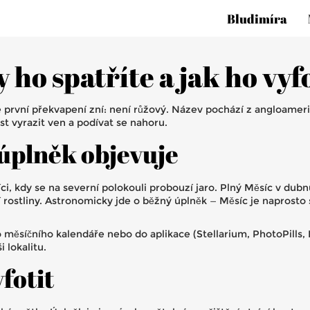
Bludimíra
ho spatříte a jak ho vyfo
 první překvapení zní: není růžový. Název pochází z angloamer
st vyrazit ven a podívat se nahoru.
 úplněk objevuje
ci, kdy se na severní polokouli probouzí jaro. Plný Měsíc v du
rostliny. Astronomicky jde o běžný úplněk — Měsíc je naprosto st
 měsíčního kalendáře nebo do aplikace (Stellarium, PhotoPills,
 lokalitu.
fotit