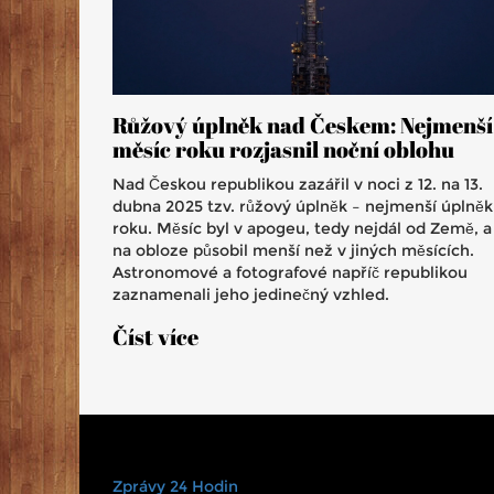
Růžový úplněk nad Českem: Nejmenší
měsíc roku rozjasnil noční oblohu
Nad Českou republikou zazářil v noci z 12. na 13.
dubna 2025 tzv. růžový úplněk – nejmenší úplněk
roku. Měsíc byl v apogeu, tedy nejdál od Země, a
na obloze působil menší než v jiných měsících.
Astronomové a fotografové napříč republikou
zaznamenali jeho jedinečný vzhled.
Číst více
Zprávy 24 Hodin