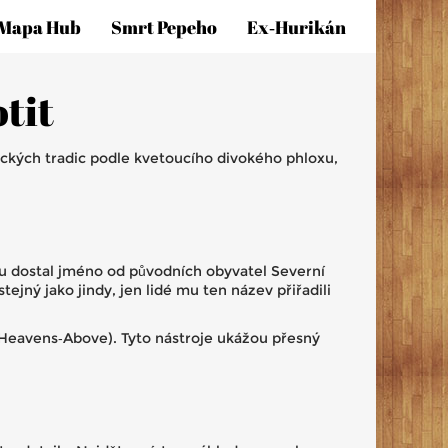
Mapa Hub
Smrt Pepeho
Ex‑hurikán
tit
ických tradic podle kvetoucího divokého phloxu,
bnu dostal jméno od původních obyvatel Severní
ejný jako jindy, jen lidé mu ten název přiřadili
 Heavens‑Above). Tyto nástroje ukážou přesný