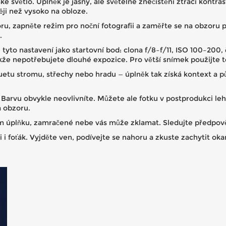
 světlo. Úplněk je jasný, ale světelné znečištění ztrácí kontra
ěji než vysoko na obloze.
ru, zapněte režim pro noční fotografii a zaměřte se na obzoru 
.
tyto nastavení jako startovní bod: clona f/8–f/11, ISO 100–200
akže nepotřebujete dlouhé expozice. Pro větší snímek použijte 
etu stromu, střechy nebo hradu — úplněk tak získá kontext a p
? Barvu obvykle neovlivníte. Můžete ale fotku v postprodukci le
a obzoru.
tum úplňku, zamračené nebe vás může zklamat. Sledujte předpově
i i foťák. Vyjděte ven, podívejte se nahoru a zkuste zachytit o