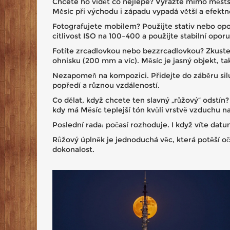
Chcete ho vidět co nejlépe? Vyrazte mimo městské
Měsíc při východu i západu vypadá větší a efektn
Fotografujete mobilem? Použijte stativ nebo opo
citlivost ISO na 100–400 a použijte stabilní oporu
Fotíte zrcadlovkou nebo bezzrcadlovkou? Zkuste 
ohnisku (200 mm a víc). Měsíc je jasný objekt, t
Nezapomeň na kompozici. Přidejte do záběru silu
popředí a různou vzdáleností.
Co dělat, když chcete ten slavný „růžový“ odstín
kdy má Měsíc teplejší tón kvůli vrstvě vzduchu n
Poslední rada: počasí rozhoduje. I když víte da
Růžový úplněk je jednoduchá věc, která potěší oč
dokonalost.