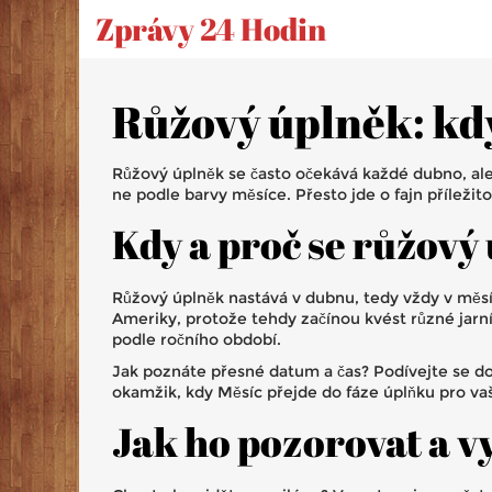
Zprávy 24 Hodin
Růžový úplněk: kdy 
Růžový úplněk se často očekává každé dubno, ale
ne podle barvy měsíce. Přesto jde o fajn příležito
Kdy a proč se růžový
Růžový úplněk nastává v dubnu, tedy vždy v měsí
Ameriky, protože tehdy začínou kvést různé jarní 
podle ročního období.
Jak poznáte přesné datum a čas? Podívejte se do
okamžik, kdy Měsíc přejde do fáze úplňku pro vaši
Jak ho pozorovat a vy