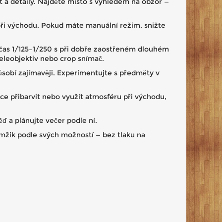
st a detaily. Najděte místo s výhledem na obzor —
při východu. Pokud máte manuální režim, snižte
, čas 1/125–1/250 s při dobře zaostřeném dlouhém
teleobjektiv nebo crop snímač.
ůsobí zajímavěji. Experimentujte s předměty v
hce přibarvit nebo využít atmosféru při východu,
ď a plánujte večer podle ní.
kamžik podle svých možností — bez tlaku na