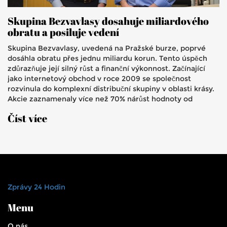
Skupina Bezvavlasy dosahuje miliardového
obratu a posiluje vedení
Skupina Bezvavlasy, uvedená na Pražské burze, poprvé
dosáhla obratu přes jednu miliardu korun. Tento úspěch
zdůrazňuje její silný růst a finanční výkonnost. Začínající
jako internetový obchod v roce 2009 se společnost
rozvinula do komplexní distribuční skupiny v oblasti krásy.
Akcie zaznamenaly více než 70% nárůst hodnoty od
začátku roku.
Číst více
Zprávy 24 Hodin
Menu
O nás