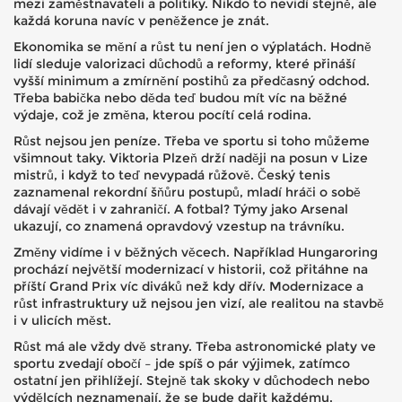
mezi zaměstnavateli a politiky. Nikdo to nevidí stejně, ale
každá koruna navíc v peněžence je znát.
Ekonomika se mění a růst tu není jen o výplatách. Hodně
lidí sleduje valorizaci důchodů a reformy, které přináší
vyšší minimum a zmírnění postihů za předčasný odchod.
Třeba babička nebo děda teď budou mít víc na běžné
výdaje, což je změna, kterou pocítí celá rodina.
Růst nejsou jen peníze. Třeba ve sportu si toho můžeme
všimnout taky. Viktoria Plzeň drží naději na posun v Lize
mistrů, i když to teď nevypadá růžově. Český tenis
zaznamenal rekordní šňůru postupů, mladí hráči o sobě
dávají vědět i v zahraničí. A fotbal? Týmy jako Arsenal
ukazují, co znamená opravdový vzestup na trávníku.
Změny vidíme i v běžných věcech. Například Hungaroring
prochází největší modernizací v historii, což přitáhne na
příští Grand Prix víc diváků než kdy dřív. Modernizace a
růst infrastruktury už nejsou jen vizí, ale realitou na stavbě
i v ulicích měst.
Růst má ale vždy dvě strany. Třeba astronomické platy ve
sportu zvedají obočí – jde spíš o pár výjimek, zatímco
ostatní jen přihlížejí. Stejně tak skoky v důchodech nebo
výdělcích neznamenají, že se bude dařit každému.