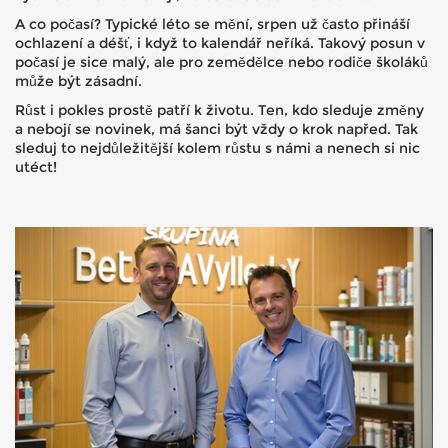
A co počasí? Typické léto se mění, srpen už často přináší
ochlazení a déšť, i když to kalendář neříká. Takový posun v
počasí je sice malý, ale pro zemědělce nebo rodiče školáků
může být zásadní.
Růst i pokles prostě patří k životu. Ten, kdo sleduje změny
a nebojí se novinek, má šanci být vždy o krok napřed. Tak
sleduj to nejdůležitější kolem růstu s námi a nenech si nic
utéct!