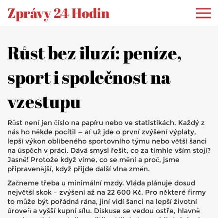
Zprávy 24 Hodin
Růst bez iluzí: peníze,
sport i společnost na
vzestupu
Růst není jen číslo na papíru nebo ve statistikách. Každý z
nás ho někde pocítil — ať už jde o první zvýšení výplaty,
lepší výkon oblíbeného sportovního týmu nebo větší šanci
na úspěch v práci. Dává smysl řešit, co za tímhle vším stojí?
Jasně! Protože když víme, co se mění a proč, jsme
připravenější, když přijde další vlna změn.
Začneme třeba u minimální mzdy. Vláda plánuje dosud
největší skok – zvýšení až na 22 600 Kč. Pro některé firmy
to může být pořádná rána, jiní vidí šanci na lepší životní
úroveň a vyšší kupní sílu. Diskuse se vedou ostře, hlavně