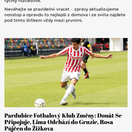
rychlý rozcestník.
Neváhejte se pravidelně vracet – zprávy aktualizujeme
nonstop a opravdu to nejlepší z domova i ze světa najdete
pod tímto štítkem vždy mezi prvními.
Pardubice Fotbalový Klub Změny: Donát Se
Připojuje, Lima Odchází do Gruzie, Rosa
Půjčen do Žižkova