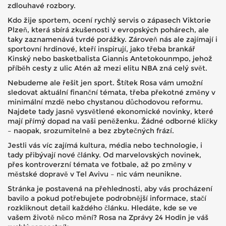
zdlouhavé rozbory.
Kdo žije sportem, ocení rychlý servis o zápasech Viktorie
Plzeň, která sbírá zkušenosti v evropských pohárech, ale
taky zaznamenává tvrdé porážky. Zároveň nás ale zajímají i
sportovní hrdinové, kteří inspirují, jako třeba brankář
Kinský nebo basketbalista Giannis Antetokounmpo, jehož
příběh cesty z ulic Atén až mezi elitu NBA zná celý svět.
Nebudeme ale řešit jen sport. Štítek Rosa vám umožní
sledovat aktuální finanční témata, třeba překotné změny v
minimální mzdě nebo chystanou důchodovou reformu.
Najdete tady jasně vysvětlené ekonomické novinky, které
mají přímý dopad na vaši peněženku. Žádné odborné kličky
– naopak, srozumitelně a bez zbytečných frází.
Jestli vás víc zajímá kultura, média nebo technologie, i
tady přibývají nové články. Od marvelovských novinek,
přes kontroverzní témata ve fotbale, až po změny v
městské dopravě v Tel Avivu – nic vám neunikne.
Stránka je postavená na přehlednosti, aby vás procházení
bavilo a pokud potřebujete podrobnější informace, stačí
rozkliknout detail každého článku. Hledáte, kde se ve
vašem životě něco mění? Rosa na Zprávy 24 Hodin je váš