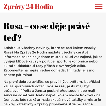
Zprávy 24 Hodin
Rosa – co se děje právě
teď?
Stíháte už všechny novinky, které se točí kolem značky
Rosa? Na Zprávy 24 Hodin najdete všechny čerstvé
informace pěkně na jednom místě. Pokud vás zajímá, jak se
vyvíjejí klíčové kauzy v politice, sportu, ekonomice nebo
kultuře, skládáte si tady příběh z ověřených dílků.
Zapomeňte na nepřehledné dohledávání, tady je jasno
během pár minut.
Na první dobrou uvidíte, co právě hýbe světem. Například
kauza sportovních dotací, kde se řeší, jestli mají být
obžalovaní Pelta a Jansta posláni před soud, nebo mají
šanci na došetření. Nebo napětí kolem města Pokrovsk na
Donbasu, kde ruská armáda zkouší nové taktiky a město je
na kraji katastrofy – zprávy připravené stručně, žádné