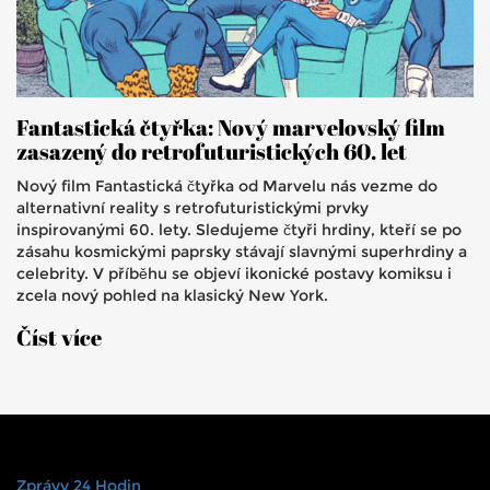
Fantastická čtyřka: Nový marvelovský film
zasazený do retrofuturistických 60. let
Nový film Fantastická čtyřka od Marvelu nás vezme do
alternativní reality s retrofuturistickými prvky
inspirovanými 60. lety. Sledujeme čtyři hrdiny, kteří se po
zásahu kosmickými paprsky stávají slavnými superhrdiny a
celebrity. V příběhu se objeví ikonické postavy komiksu i
zcela nový pohled na klasický New York.
Číst více
Zprávy 24 Hodin