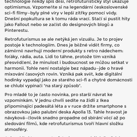
technologie někdy spíš děsí, retrofuturistický styl ukazuje
optimismus. Vzpomeňte si na legendární československé
sci-fi filmy—byly plné víry v lepší zítřky pomocí vědy.
Dnešní popkultura se k tomu ráda vrací. Stačí si pustit hity
jako Fallout nebo se začíst do designových blogů a
Pinterestu.
Retrofuturismus se ale netýká jen vizuálu. Je to projev
postoje k technologiím. Dnes je běžné vidět firmy, co
záměrně navrhují moderní produkty s retro nádechem:
foťáky, rádia, auta. Lidi to táhne, protože tím vzniká
přesvědčení, že minulost i budoucnost se můžou setkat v
harmonii. Tohle není nostalgie bez nápadu—jde o hravé
mixování časových rovin. Vzniká pak svět, kde digitální
hodinky vypadají jako ze starého sci-fi a chytré domácnosti
se chlubí vypínači "na starý způsob".
Pro mladé to je často novinka, pro starší návrat ke
vzpomínkám. V jednu chvíli sedíte na židli z Ikea
připomínající padesátá léta a v ruce držíte smartphone s
obrazovkou jako palubní deska Apolla 13. Tahle hravost je
návyková—člověk snadno propadne od sbírání věcí až po
sledování filmů, kde retrofuturismus tvoří hlavní složku
atmosféry.