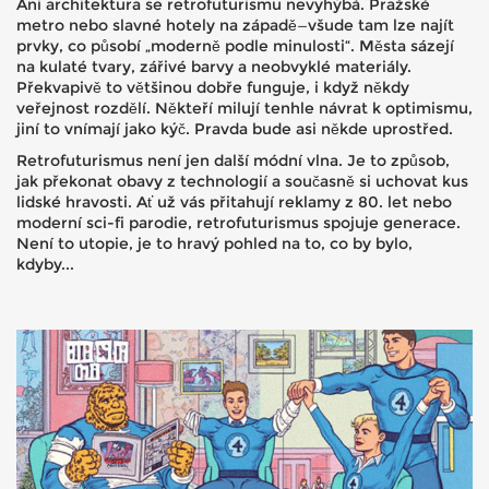
Ani architektura se retrofuturismu nevyhýbá. Pražské
metro nebo slavné hotely na západě—všude tam lze najít
prvky, co působí „moderně podle minulosti“. Města sázejí
na kulaté tvary, zářivé barvy a neobvyklé materiály.
Překvapivě to většinou dobře funguje, i když někdy
veřejnost rozdělí. Někteří milují tenhle návrat k optimismu,
jiní to vnímají jako kýč. Pravda bude asi někde uprostřed.
Retrofuturismus není jen další módní vlna. Je to způsob,
jak překonat obavy z technologií a současně si uchovat kus
lidské hravosti. Ať už vás přitahují reklamy z 80. let nebo
moderní sci-fi parodie, retrofuturismus spojuje generace.
Není to utopie, je to hravý pohled na to, co by bylo,
kdyby...