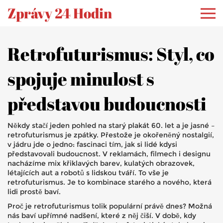
Zprávy 24 Hodin
Retrofuturismus: Styl, co
spojuje minulost s
představou budoucnosti
Někdy stačí jeden pohled na starý plakát 60. let a je jasné –
retrofuturismus je zpátky. Přestože je okořeněný nostalgií,
v jádru jde o jedno: fascinaci tím, jak si lidé kdysi
představovali budoucnost. V reklamách, filmech i designu
nacházíme mix křiklavých barev, kulatých obrazovek,
létajících aut a robotů s lidskou tváří. To vše je
retrofuturismus. Je to kombinace starého a nového, která
lidi prostě baví.
Proč je retrofuturismus tolik populární právě dnes? Možná
nás baví upřímné nadšení, které z něj čiší. V době, kdy