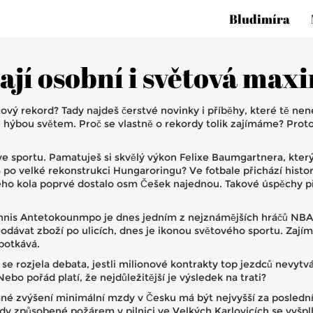
Bludimíra
jí osobní i světová max
ový rekord? Tady najdeš čerstvé novinky i příběhy, které tě ne
eré hýbou světem. Proč se vlastně o rekordy tolik zajímáme? Pr
e sportu. Pamatuješ si skvělý výkon Felixe Baumgartnera, který
5 po velké rekonstrukci Hungaroringu? Ve fotbale přichází his
o kola poprvé dostalo osm Češek najednou. Takové úspěchy přepi
nnis Antetokounmpo je dnes jedním z nejznámějších hráčů NBA –
 prodávat zboží po ulicích, dnes je ikonou světového sportu. Zaj
potkává.
e se rozjela debata, jestli milionové kontrakty top jezdců nevytv
ebo pořád platí, že nejdůležitější je výsledek na trati?
ané zvýšení minimální mzdy v Česku má být nejvyšší za poslední 
kody způsobené požárem v pilnici ve Velkých Karlovicích se vyšpl