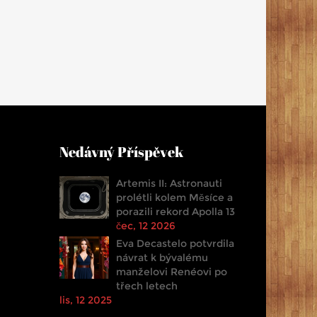
Nedávný Příspěvek
Artemis II: Astronauti
prolétli kolem Měsíce a
porazili rekord Apolla 13
čec, 12 2026
Eva Decastelo potvrdila
návrat k bývalému
manželovi Renéovi po
třech letech
lis, 12 2025