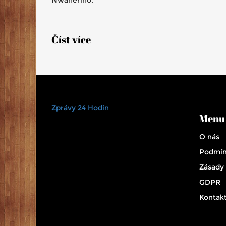
Číst více
Zprávy 24 Hodin
Menu
O nás
Podmín
Zásady
GDPR
Kontak