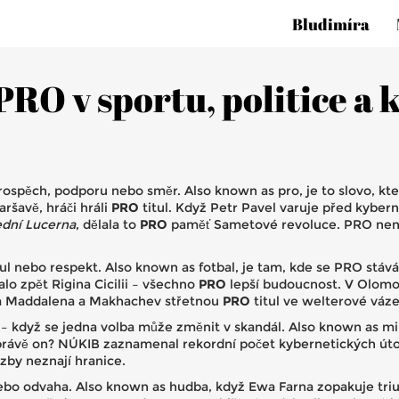
Bludimíra
O v sportu, politice a k
prospěch, podporu nebo směr
. Also known as
pro
, je to slovo, 
ršavě, hráči hráli
PRO
titul. Když Petr Pavel varuje před kyber
ední Lucerna
, dělala to
PRO
paměť Sametové revoluce. PRO není j
tul nebo respekt
. Also known as
fotbal
, je tam, kde se PRO stává
lo zpět Rigina Cicilii – všechno
PRO
lepší budoucnost. V Olomou
lla Maddalena a Makhachev střetnou
PRO
titul ve welterové váze
 – když se jedna volba může změnit v skandál
. Also known as
mi
 právě on? NÚKIB zaznamenal rekordní počet kybernetických úto
zby neznají hranice.
ebo odvaha
. Also known as
hudba
, když Ewa Farna zopakuje tri