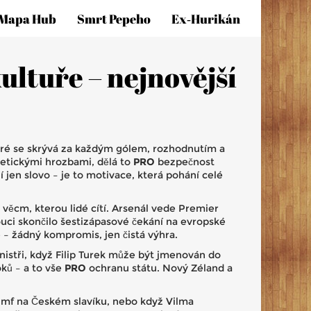
Mapa Hub
Smrt Pepeho
Ex‑hurikán
ultuře – nejnovější
které se skrývá za každým gólem, rozhodnutím a
netickými hrozbami, dělá to
PRO
bezpečnost
en slovo – je to motivace, která pohání celé
 věcm, kterou lidé cítí. Arsenál vede Premier
ci skončilo šestizápasové čekání na evropské
 – žádný kompromis, jen čistá výhra.
nistři
, když Filip Turek může být jmenován do
ků – a to vše
PRO
ochranu státu. Nový Zéland a
umf na Českém slavíku, nebo když Vilma