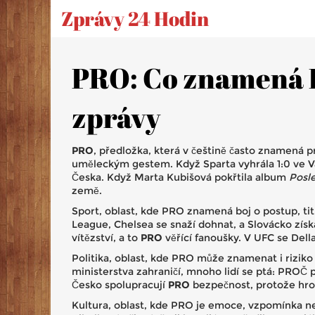
Zprávy 24 Hodin
PRO: Co znamená PR
zprávy
PRO
,
předložka, která v češtině často znamená 
uměleckým gestem.
Když Sparta vyhrála 1:0 ve Va
Česka. Když Marta Kubišová pokřtila album
Posl
země.
Sport
,
oblast, kde PRO znamená boj o postup, ti
League, Chelsea se snaží dohnat, a Slovácko získa
vítězství, a to
PRO
věřící fanoušky. V UFC se De
Politika
,
oblast, kde PRO může znamenat i riziko
ministerstva zahraničí, mnoho lidí se ptá: PROČ
Česko spolupracují
PRO
bezpečnost, protože hro
Kultura
,
oblast, kde PRO je emoce, vzpomínka n