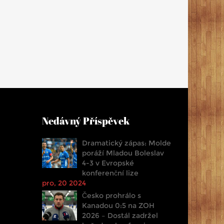
Nedávný Příspěvek
Dramatický zápas: Molde
poráží Mladou Boleslav
4-3 v Evropské
konferenční lize
pro, 20 2024
Česko prohrálo s
Kanadou 0:5 na ZOH
2026 – Dostál zadržel