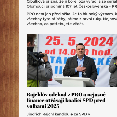
Cibulková přizná, že ji borelióza vyřadila ze seriá
Olomouci připomíná 107 let Československa –
P
PRO není jen předložka. Je to hluboký význam, k
všechny tyto příběhy, přímo z první ruky. Nejnověj
všechno, co potřebujete vědět.
Rajchlův odchod z PRO a nejasné
finance otřásají koalicí SPD před
volbami 2025
Jindřich Rajchl kandiduje za SPD v