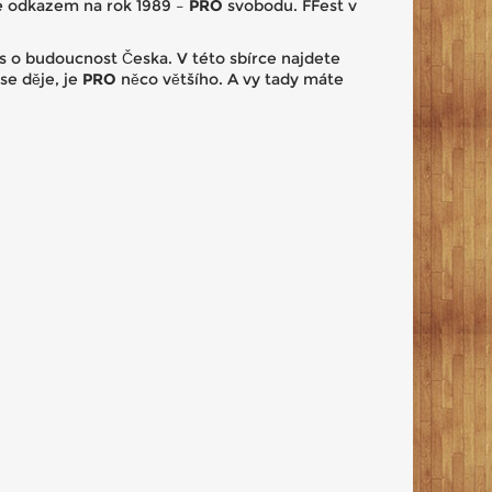
je odkazem na rok 1989 –
PRO
svobodu. FFest v
s o budoucnost Česka. V této sbírce najdete
se děje, je
PRO
něco většího. A vy tady máte