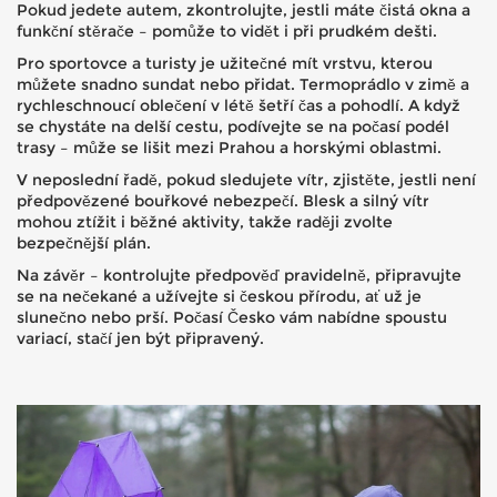
Pokud jedete autem, zkontrolujte, jestli máte čistá okna a
funkční stěrače – pomůže to vidět i při prudkém dešti.
Pro sportovce a turisty je užitečné mít vrstvu, kterou
můžete snadno sundat nebo přidat. Termoprádlo v zimě a
rychleschnoucí oblečení v létě šetří čas a pohodlí. A když
se chystáte na delší cestu, podívejte se na počasí podél
trasy – může se lišit mezi Prahou a horskými oblastmi.
V neposlední řadě, pokud sledujete vítr, zjistěte, jestli není
předpovězené bouřkové nebezpečí. Blesk a silný vítr
mohou ztížit i běžné aktivity, takže raději zvolte
bezpečnější plán.
Na závěr – kontrolujte předpověď pravidelně, připravujte
se na nečekané a užívejte si českou přírodu, ať už je
slunečno nebo prší. Počasí Česko vám nabídne spoustu
variací, stačí jen být připravený.