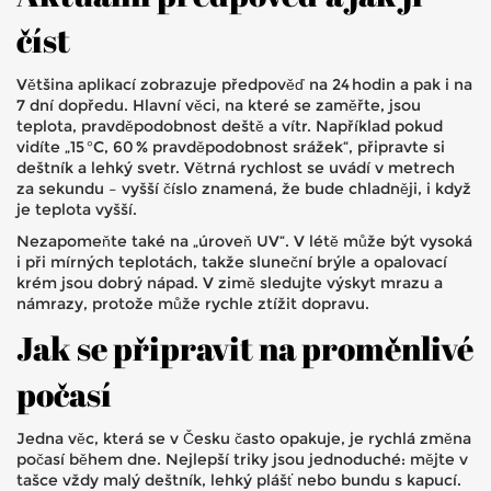
číst
Většina aplikací zobrazuje předpověď na 24 hodin a pak i na
7 dní dopředu. Hlavní věci, na které se zaměřte, jsou
teplota, pravděpodobnost deště a vítr. Například pokud
vidíte „15 °C, 60 % pravděpodobnost srážek“, připravte si
deštník a lehký svetr. Větrná rychlost se uvádí v metrech
za sekundu – vyšší číslo znamená, že bude chladněji, i když
je teplota vyšší.
Nezapomeňte také na „úroveň UV“. V létě může být vysoká
i při mírných teplotách, takže sluneční brýle a opalovací
krém jsou dobrý nápad. V zimě sledujte výskyt mrazu a
námrazy, protože může rychle ztížit dopravu.
Jak se připravit na proměnlivé
počasí
Jedna věc, která se v Česku často opakuje, je rychlá změna
počasí během dne. Nejlepší triky jsou jednoduché: mějte v
tašce vždy malý deštník, lehký plášť nebo bundu s kapucí.