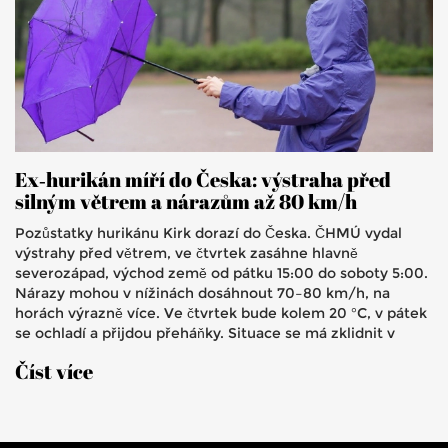
Ex‑hurikán míří do Česka: výstraha před
silným větrem a nárazům až 80 km/h
Pozůstatky hurikánu Kirk dorazí do Česka. ČHMÚ vydal
výstrahy před větrem, ve čtvrtek zasáhne hlavně
severozápad, východ země od pátku 15:00 do soboty 5:00.
Nárazy mohou v nížinách dosáhnout 70–80 km/h, na
horách výrazně více. Ve čtvrtek bude kolem 20 °C, v pátek
se ochladí a přijdou přeháňky. Situace se má zklidnit v
sobotu dopoledne.
Číst více