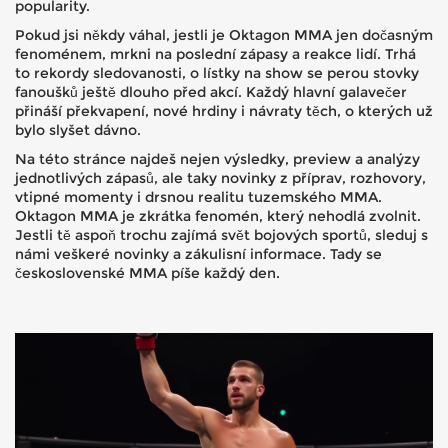
popularity.
Pokud jsi někdy váhal, jestli je Oktagon MMA jen dočasným
fenoménem, mrkni na poslední zápasy a reakce lidí. Trhá
to rekordy sledovanosti, o lístky na show se perou stovky
fanoušků ještě dlouho před akcí. Každý hlavní galavečer
přináší překvapení, nové hrdiny i návraty těch, o kterých už
bylo slyšet dávno.
Na této stránce najdeš nejen výsledky, preview a analýzy
jednotlivých zápasů, ale taky novinky z příprav, rozhovory,
vtipné momenty i drsnou realitu tuzemského MMA.
Oktagon MMA je zkrátka fenomén, který nehodlá zvolnit.
Jestli tě aspoň trochu zajímá svět bojových sportů, sleduj s
námi veškeré novinky a zákulisní informace. Tady se
československé MMA píše každý den.