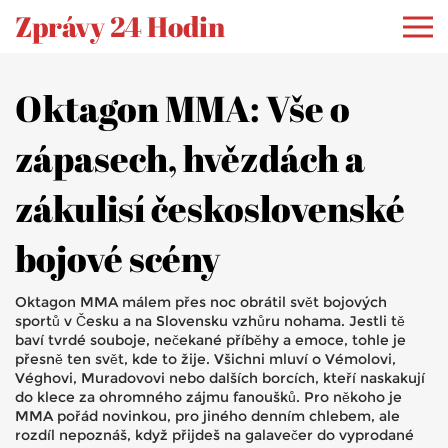
Zprávy 24 Hodin
Oktagon MMA: Vše o
zápasech, hvězdách a
zákulisí československé
bojové scény
Oktagon MMA málem přes noc obrátil svět bojových
sportů v Česku a na Slovensku vzhůru nohama. Jestli tě
baví tvrdé souboje, nečekané příběhy a emoce, tohle je
přesně ten svět, kde to žije. Všichni mluví o Vémolovi,
Véghovi, Muradovovi nebo dalších borcích, kteří naskakují
do klece za ohromného zájmu fanoušků. Pro někoho je
MMA pořád novinkou, pro jiného denním chlebem, ale
rozdíl nepoznáš, když přijdeš na galavečer do vyprodané