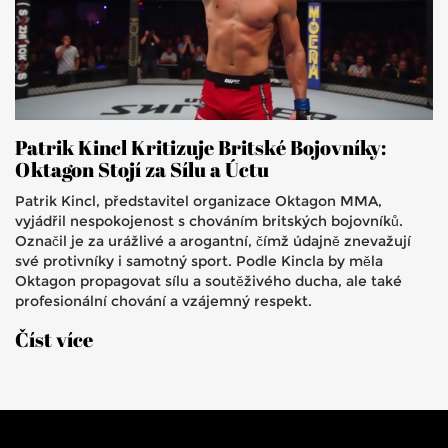
Patrik Kincl Kritizuje Britské Bojovníky:
Oktagon Stojí za Sílu a Úctu
Patrik Kincl, představitel organizace Oktagon MMA,
vyjádřil nespokojenost s chováním britských bojovníků.
Označil je za urážlivé a arogantní, čímž údajně znevažují
své protivníky i samotný sport. Podle Kincla by měla
Oktagon propagovat sílu a soutěživého ducha, ale také
profesionální chování a vzájemný respekt.
Číst více