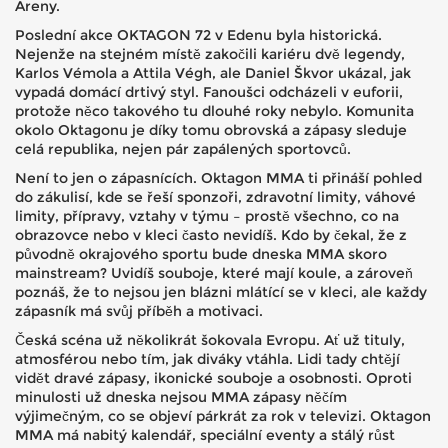
Areny.
Poslední akce OKTAGON 72 v Edenu byla historická.
Nejenže na stejném místě zakočili kariéru dvě legendy,
Karlos Vémola a Attila Végh, ale Daniel Škvor ukázal, jak
vypadá domácí drtivý styl. Fanoušci odcházeli v euforii,
protože něco takového tu dlouhé roky nebylo. Komunita
okolo Oktagonu je díky tomu obrovská a zápasy sleduje
celá republika, nejen pár zapálených sportovců.
Není to jen o zápasnících. Oktagon MMA ti přináší pohled
do zákulisí, kde se řeší sponzoři, zdravotní limity, váhové
limity, přípravy, vztahy v týmu – prostě všechno, co na
obrazovce nebo v kleci často nevidíš. Kdo by čekal, že z
původně okrajového sportu bude dneska MMA skoro
mainstream? Uvidíš souboje, které mají koule, a zároveň
poznáš, že to nejsou jen blázni mlátící se v kleci, ale každy
zápasník má svůj příběh a motivaci.
Česká scéna už několikrát šokovala Evropu. Ať už tituly,
atmosférou nebo tím, jak diváky vtáhla. Lidi tady chtějí
vidět dravé zápasy, ikonické souboje a osobnosti. Oproti
minulosti už dneska nejsou MMA zápasy něčím
výjimečným, co se objeví párkrát za rok v televizi. Oktagon
MMA má nabitý kalendář, speciální eventy a stálý růst