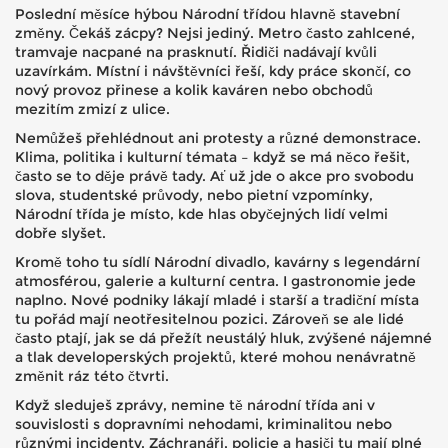
Poslední měsíce hýbou Národní třídou hlavně stavební
změny. Čekáš zácpy? Nejsi jediný. Metro často zahlcené,
tramvaje nacpané na prasknutí. Řidiči nadávají kvůli
uzavírkám. Místní i návštěvníci řeší, kdy práce skončí, co
nový provoz přinese a kolik kaváren nebo obchodů
mezitím zmizí z ulice.
Nemůžeš přehlédnout ani protesty a různé demonstrace.
Klima, politika i kulturní témata – když se má něco řešit,
často se to děje právě tady. Ať už jde o akce pro svobodu
slova, studentské průvody, nebo pietní vzpomínky,
Národní třída je místo, kde hlas obyčejných lidí velmi
dobře slyšet.
Kromě toho tu sídlí Národní divadlo, kavárny s legendární
atmosférou, galerie a kulturní centra. I gastronomie jede
naplno. Nové podniky lákají mladé i starší a tradiční místa
tu pořád mají neotřesitelnou pozici. Zároveň se ale lidé
často ptají, jak se dá přežít neustálý hluk, zvýšené nájemné
a tlak developerských projektů, které mohou nenávratně
změnit ráz této čtvrti.
Když sleduješ zprávy, nemine tě národní třída ani v
souvislosti s dopravními nehodami, kriminalitou nebo
různými incidenty. Záchranáři, policie a hasiči tu mají plné