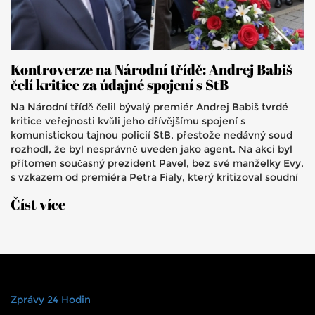
Kontroverze na Národní třídě: Andrej Babiš
čelí kritice za údajné spojení s StB
Na Národní třídě čelil bývalý premiér Andrej Babiš tvrdé
kritice veřejnosti kvůli jeho dřívějšímu spojení s
komunistickou tajnou policií StB, přestože nedávný soud
rozhodl, že byl nesprávně uveden jako agent. Na akci byl
přítomen současný prezident Pavel, bez své manželky Evy,
s vzkazem od premiéra Petra Fialy, který kritizoval soudní
výrok a zároveň obvinil slovenský právní systém z politické
Číst více
dohody.
Zprávy 24 Hodin