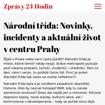
Zprávy 24 Hodin
Národní třída: Novinky,
incidenty a aktuální život
v centru Prahy
Žiješ v Praze nebo sem často jezdíš? Národní třída je
místo, které téměř nikdy nespí. Srdce metropole pulzuje
pod rukama pražanů, turistů, studentů, i úředníků. Den co
den, ráno i večer, tu potkáš tisíce lidí. Proč je právě
Národní třída tak často ve světle reflektorů?
Národní třída byla a je svědkem zásadních okamžiků
historie. Kdo by neznal listopad 1989, kdy tu začala
sametová revoluce? Dnes ale nejde jen o minulost. Klíčové
dopravní tepny, nové stavby, kulturní akce, ale i
kontroverze s developerama – tady se pořád něco děje.