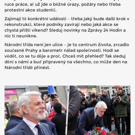
ruce práce, ať už jde o běžné úrazy, požáry nebo třeba
protestní akce studentů.
Zajímají tě konkrétní události – třeba jaký bude další krok v
rekonstrukci, které podniky zavírají nebo jaká akce se
chystá příští víkend? Sleduj novinky na Zprávy 24 Hodin a
nic ti neunikne.
Národní třída není jen ulice – je to centrum života, zrcadlo
současné Prahy a barometr nálad společnosti. Hodí se
vědět, co se tu děje a proč. Chceš mít přehled? Tak sleduj
dění s námi a buď připravený na všechno, co může den na
Národní třídě přinést.