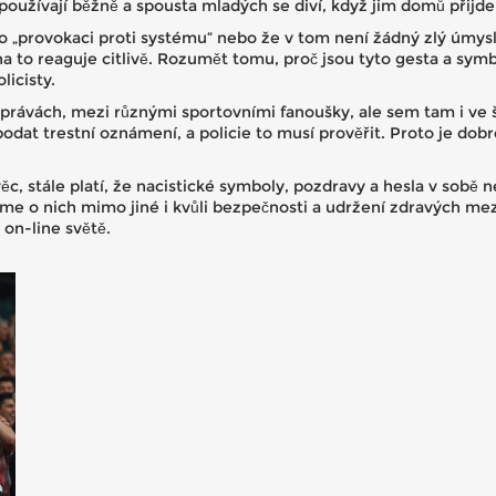
užívají běžně a spousta mladých se diví, když jim domů přijde 
en o „provokaci proti systému“ nebo že v tom není žádný zlý úmys
na to reaguje citlivě. Rozumět tomu, proč jsou tyto gesta a sy
licisty.
rávách, mezi různými sportovními fanoušky, ale sem tam i ve š
dat trestní oznámení, a policie to musí prověřit. Proto je dob
c, stále platí, že nacistické symboly, pozdravy a hesla v sobě 
me o nich mimo jiné i kvůli bezpečnosti a udržení zdravých mez
 on-line světě.