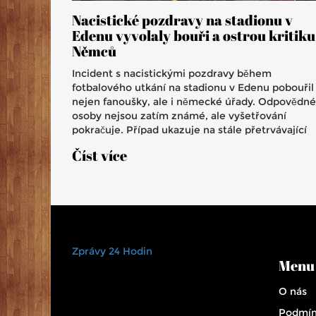
Nacistické pozdravy na stadionu v
Edenu vyvolaly bouři a ostrou kritiku
Němců
Incident s nacistickými pozdravy během
fotbalového utkání na stadionu v Edenu pobouřil
nejen fanoušky, ale i německé úřady. Odpovědné
osoby nejsou zatím známé, ale vyšetřování
pokračuje. Případ ukazuje na stále přetrvávající
problém extremistických symbolů ve sportu a
Číst více
snahu je odstranit.
Zprávy 24 Hodin
Menu
O nás
Podmín