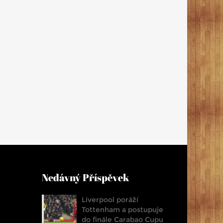
Nedávný Příspěvek
Liverpool poráží
Tottenham a postupuje
do finále Carabao Cupu