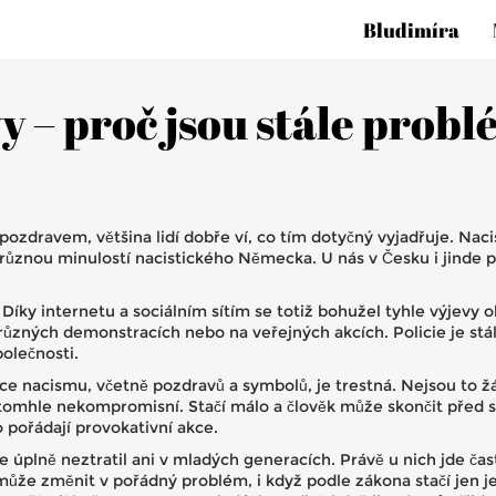
Bludimíra
 – proč jsou stále problé
pozdravem, většina lidí dobře ví, co tím dotyčný vyjadřuje. Nac
 hrůznou minulostí nacistického Německa. U nás v Česku i jinde 
Díky internetu a sociálním sítím se totiž bohužel tyhle výjevy ob
ůzných demonstracích nebo na veřejných akcích. Policie je stále
polečnosti.
e nacismu, včetně pozdravů a symbolů, je trestná. Nejsou to ž
 tomhle nekompromisní. Stačí málo a člověk může skončit před s
 pořádají provokativní akce.
 úplně neztratil ani v mladých generacích. Právě u nich jde čas
 může změnit v pořádný problém, i když podle zákona stačí jen j