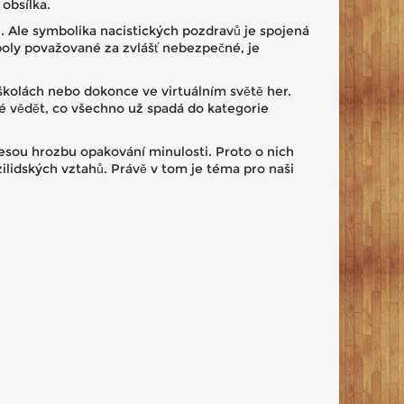
obsílka.
l. Ale symbolika nacistických pozdravů je spojená
mboly považované za zvlášť nebezpečné, je
kolách nebo dokonce ve virtuálním světě her.
ré vědět, co všechno už spadá do kategorie
nesou hrozbu opakování minulosti. Proto o nich
ilidských vztahů. Právě v tom je téma pro naši