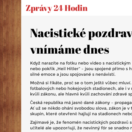
Zprávy 24 Hodin
Nacistické pozdravy
vnímáme dnes
Když narazíte na fotku nebo video s nacistickým 
nebo pokřik „Heil Hitler“ – jsou spojené přímo s
silné emoce a jsou spojované s nenávistí.
Možná si říkáte, proč se o tom ještě vůbec mluví. 
fotbalových nebo hokejových stadionech, ale i v r
kvůli zákonu, ale hlavně kvůli zachování zdravé s
Česká republika má jasně dané zákony – propagac
Ať už se někdo ohání svobodou slova, zákon je v
skupin, které otevřeně hajlují na stadionech nebo
Zajímavé je, že fenomén nacistických pozdravů se
učitelé ale upozorňují, že nevinný fór se snadno