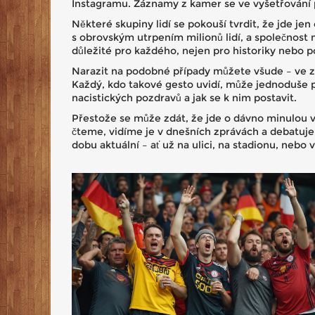
Instagramu. Záznamy z kamer se ve vyšetřování po
Některé skupiny lidí se pokouší tvrdit, že jde j
s obrovským utrpením milionů lidí, a společnost 
důležité pro každého, nejen pro historiky nebo po
Narazit na podobné případy můžete všude – ve zp
Každý, kdo takové gesto uvidí, může jednoduše po
nacistických pozdravů a jak se k nim postavit.
Přestože se může zdát, že jde o dávno minulou vě
čteme, vidíme je v dnešních zprávách a debatuje
dobu aktuální – ať už na ulici, na stadionu, nebo v