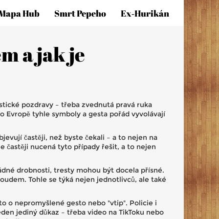
Mapa Hub
Smrt Pepeho
Ex‑hurikán
m a jak je
istické pozdravy – třeba zvednutá pravá ruka
po Evropě tyhle symboly a gesta pořád vyvolávají
jevují častěji, než byste čekali – a to nejen na
 častěji nucená tyto případy řešit, a to nejen
ádné drobnosti, tresty mohou být docela přísné.
oudem. Tohle se týká nejen jednotlivců, ale také
to o nepromyšlené gesto nebo "vtip". Policie i
eden jediný důkaz – třeba video na TikToku nebo