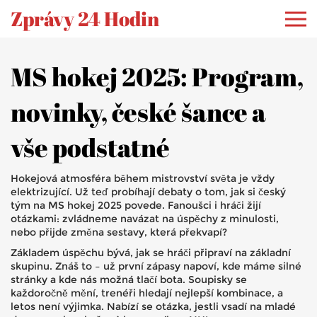
Zprávy 24 Hodin
MS hokej 2025: Program,
novinky, české šance a
vše podstatné
Hokejová atmosféra během mistrovství světa je vždy
elektrizující. Už teď probíhají debaty o tom, jak si český
tým na MS hokej 2025 povede. Fanoušci i hráči žijí
otázkami: zvládneme navázat na úspěchy z minulosti,
nebo přijde změna sestavy, která překvapí?
Základem úspěchu bývá, jak se hráči připraví na základní
skupinu. Znáš to – už první zápasy napoví, kde máme silné
stránky a kde nás možná tlačí bota. Soupisky se
každoročně mění, trenéři hledají nejlepší kombinace, a
letos není výjimka. Nabízí se otázka, jestli vsadí na mladé