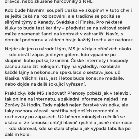
dravce, nebo zkušené harcovníky z NHL.
Kdo bude hlavními soupeři Česka ve skupině? V tuto chvíli
se ještě čeká na rozlosování, ale tradičně se počítá se
silnými týmy z Kanady, Švédska či Finska. Pro některé
kluky to bude test kariéry – předvést se na světové scéně
může znamenat šanci na kontrakt v zahraničí. Navíc, s
domácí podporou v zádech hraje každý trochu víc nadoraz.
Nejde ale jen o národní tým, MS je vždy o příbězích okolo
– kdo obrátí zápas jediným gólem, kdo vypadne po
skupině, koho potkají zranění. České internety i hospody
začnou zase žít hokejem. Tipy na výsledky, rozebírání
každé lajny a nekonečné spekulace o sestavě jsou už
klasika. Všichni řeší, jestli letos bude konečně medaile,
nebo dojde na další šokující vyřazení.
Prakticky: kde MS sledovat? Přenosy poběží jak v televizi,
tak online na internetu, a základní informace najdeš i na
Zprávy 24 Hodin. Tady najdeš nejen čerstvé výsledky, ale
taky rozbory zápasů, sestřihy nejlepších momentů a
rozhovory po zápasech. Už během minulých ročníků se
ukázalo, že fanoušci chtějí hlavně rychlé a jasné informace
– kdo skóroval, kde se stala chyba a jak vypadá tabulka po
dalším kole.