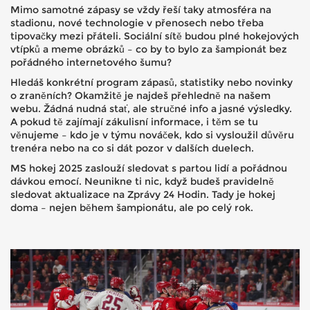
Mimo samotné zápasy se vždy řeší taky atmosféra na
stadionu, nové technologie v přenosech nebo třeba
tipovačky mezi přáteli. Sociální sítě budou plné hokejových
vtípků a meme obrázků – co by to bylo za šampionát bez
pořádného internetového šumu?
Hledáš konkrétní program zápasů, statistiky nebo novinky
o zraněních? Okamžitě je najdeš přehledně na našem
webu. Žádná nudná stať, ale stručné info a jasné výsledky.
A pokud tě zajímají zákulisní informace, i těm se tu
věnujeme – kdo je v týmu nováček, kdo si vysloužil důvěru
trenéra nebo na co si dát pozor v dalších duelech.
MS hokej 2025 zaslouží sledovat s partou lidí a pořádnou
dávkou emocí. Neunikne ti nic, když budeš pravidelně
sledovat aktualizace na Zprávy 24 Hodin. Tady je hokej
doma – nejen během šampionátu, ale po celý rok.