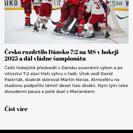
Česko rozdrtilo Dánsko 7:2 na MS v hokeji
2025 a dál vládne šampionátu
Čeští hokejisté předvedli v Dánsku suverénní výkon a po
vítězství 7:2 slaví třetí výhru v řadě. Útok vedl David
Pastrňák, dvakrát skóroval Martin Nečas. Atmosféru na
stadionu podpořilo téměř deset tisíc diváků. Nyní tým čeká
dvoudenní pauza a poté duel s Maďarskem.
Číst více