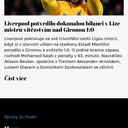
Liverpool potvrdilo dokonalou bilanci v Lize
mistrů vítězstvím nad Gironou 1:0
Liverpool pokračuje ve své triumfální cestě Ligou mistrů,
když si v úterním utkání na stadionu Estadi Montilivi
poradilo s Gironou a zvítězilo 1:0. O jediné brance zápasu
rozhodl Mohamed Salah z penalty v 63. minutě. Navrátilec
Alisson Becker, společně s Trentem Alexander-Arnoldem,
Luisem Diazem a Dominikem Szoboszlaiem se všichni
představili v základní sestavě a napomohli udržet
Číst více
neporazitelný status Liverpoolu v soutěži.
Zprávy 24 Hodin