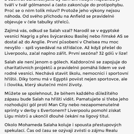
tváří v tvář gólmanovi a často zakončuje do protipohybu.
Proč se o něm tolik mluví? Protože jeho výkony nejsou
náhoda. Od svého příchodu na Anfield se pravidelně
objevuje v čele tabulky střelců.
Zajímá vás, odkud se Salah vzal? Narodil se v egyptské
vesnici Nagrig a přes švýcarskou Basilej nebo římské AS se
dostal až do Anglie. První působení v Chelsea mu moc
nevyšlo – spíš vysedával na střídačce. Až když přešel do
Liverpoolu, začal naplno zářit. První sezóna? 32 gólů v lize!
Salah ale není jenom o gólech. Každoročně se zapojuje do
charitativních projektů a pravidelně pomáhá lidem ve své
rodné vesnici. Nechává stavět školu, nemocnici i sportovní
hřiště. Díky tomu má v Egyptě pověst nejen sportovce, ale
i člověka, který skutečně mění životy.
Můžete se spolehnout, že během každého důležitého
zápasu bude Salah na hřišti vidět. Pamatujete si třeba jeho
rozhodující gól proti Man City nebo nezapomenutelné
sprinty v derby s Evertonem? Liverpoolu pomohl získat
Ligu mistrů a ukončil dlouhé čekání na ligový titul.
Okolo Mohameda Salaha koluje i spousta přestupových
spekulací. Čas od času se ozývají zvěsti o zájmu Realu