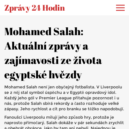
Zprávy 24 Hodin
Mohamed Salah:
Aktuální zprávy a
zajímavosti ze života
egyptské hvězdy
Mohamed Salah není jen obyčejný fotbalista. V Liverpoolu
se z něj stal symbol úspěchu a v Egyptě opravdový idol.
Každý jeho gól v Premier League přitahuje pozornost i u
nás, protože Salah sbírá rekordy a často rozhoduje velké
zápasy. Jeho rychlost a cit pro branku se těžko napodobují.
Fanoušci Liverpoolu milují jeho způsob hry, protože je
naprosto přímočarý. Salah dokáže v pár sekundách zrychlit
a obehrát obránce, jako by tam ani nebyli. Najednou je