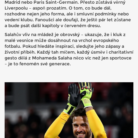
Madrid nebo Paris Saint-Germain. Přesto zůstává věrný
Liverpoolu – aspoň prozatím. O tom, co bude dál,
rozhodne nejen jeho forma, ale i smluvní podmínky nebo
vedení klubu. Fanoušci ale doufají, že ještě pár let zůstane
a bude psát další kapitoly v červeném dresu.
Salahův vliv na mládež je obrovský – ukazuje, že i kluk z
malé vesnice může dosáhnout na vrchol evropského
fotbalu. Pokud hledáte inspiraci, sledujte jeho zápasy a
životní příběh. Každý tah míčem, každý úsměv i charitativní
gesto dělá z Mohameda Salaha něco víc než jen sportovce
– je to fenomén své generace.