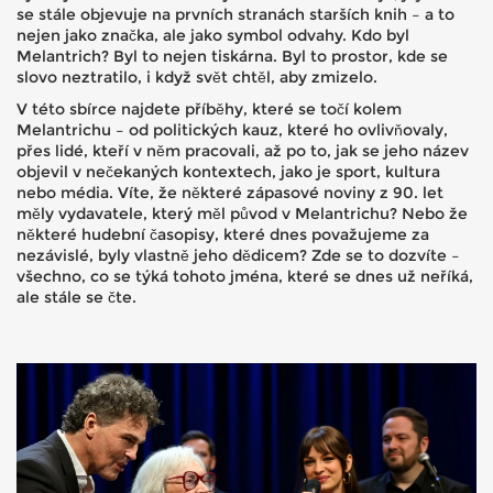
se stále objevuje na prvních stranách starších knih – a to
nejen jako značka, ale jako symbol odvahy. Kdo byl
Melantrich? Byl to nejen tiskárna. Byl to prostor, kde se
slovo neztratilo, i když svět chtěl, aby zmizelo.
V této sbírce najdete příběhy, které se točí kolem
Melantrichu – od politických kauz, které ho ovlivňovaly,
přes lidé, kteří v něm pracovali, až po to, jak se jeho název
objevil v nečekaných kontextech, jako je sport, kultura
nebo média. Víte, že některé zápasové noviny z 90. let
měly vydavatele, který měl původ v Melantrichu? Nebo že
některé hudební časopisy, které dnes považujeme za
nezávislé, byly vlastně jeho dědicem? Zde se to dozvíte –
všechno, co se týká tohoto jména, které se dnes už neříká,
ale stále se čte.