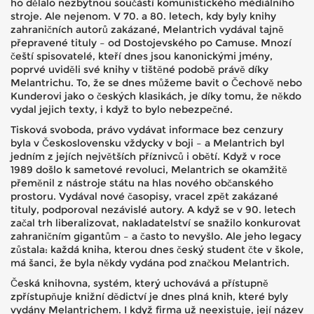
ho dělalo nezbytnou součástí komunistického médiálního
stroje. Ale nejenom. V 70. a 80. letech, kdy byly knihy
zahraničních autorů zakázané, Melantrich vydával tajně
přepravené tituly – od Dostojevského po Camuse. Mnozí
čeští spisovatelé, kteří dnes jsou kanonickými jmény,
poprvé uviděli své knihy v tištěné podobě právě díky
Melantrichu. To, že se dnes můžeme bavit o Čechově nebo
Kunderovi jako o českých klasikách, je díky tomu, že někdo
vydal jejich texty, i když to bylo nebezpečné.
Tisková svoboda
,
právo vydávat informace bez cenzury
byla v Československu vždycky v boji – a Melantrich byl
jedním z jejích největších příznivců i obětí. Když v roce
1989 došlo k sametové revoluci, Melantrich se okamžitě
přeměnil z nástroje státu na hlas nového občanského
prostoru. Vydával nové časopisy, vracel zpět zakázané
tituly, podporoval nezávislé autory. A když se v 90. letech
začal trh liberalizovat, nakladatelství se snažilo konkurovat
zahraničním gigantům – a často to nevyšlo. Ale jeho legacy
zůstala: každá kniha, kterou dnes český student čte v škole,
má šanci, že byla někdy vydána pod značkou Melantrich.
Česká knihovna
,
systém, který uchovává a přístupně
zpřístupňuje knižní dědictví
je dnes plná knih, které byly
vydány Melantrichem. I když firma už neexistuje, její název