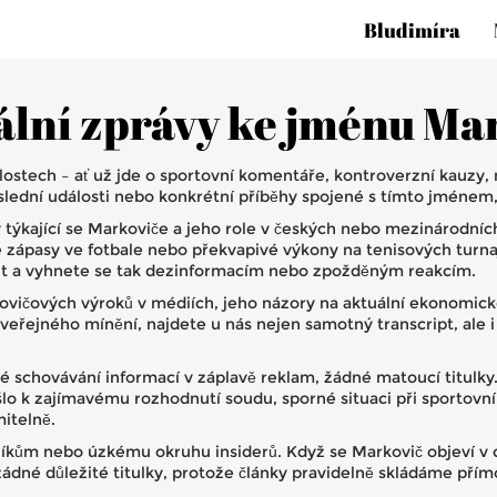
Bludimíra
ální zprávy ke jménu Ma
ostech – ať už jde o sportovní komentáře, kontroverzní kauzy, n
slední události nebo konkrétní příběhy spojené s tímto jménem,
 týkající se Markoviče a jeho role v českých nebo mezinárodních
 zápasy ve fotbale nebo překvapivé výkony na tenisových turna
nut a vyhnete se tak dezinformacím nebo zpožděným reakcím.
ovičových výroků v médiích, jeho názory na aktuální ekonomick
 veřejného mínění, najdete u nás nejen samotný transcript, ale
é schovávání informací v záplavě reklam, žádné matoucí titulky
šlo k zajímavému rozhodnutí soudu, sporné situaci při sportovn
itelně.
kům nebo úzkému okruhu insiderů. Když se Markovič objeví v cen
é důležité titulky, protože články pravidelně skládáme přímo