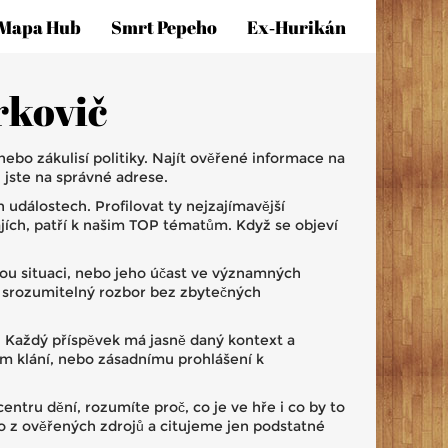
Mapa Hub
Smrt Pepeho
Ex‑hurikán
rkovič
ebo zákulisí politiky. Najít ověřené informace na
 jste na správné adrese.
 událostech. Profilovat ty nejzajímavější
jích, patří k našim TOP tématům. Když se objeví
ou situaci, nebo jeho účast ve významných
 i srozumitelný rozbor bez zbytečných
. Každý příspěvek má jasně daný kontext a
ím klání, nebo zásadnímu prohlášení k
tru dění, rozumíte proč, co je ve hře i co by to
 z ověřených zdrojů a citujeme jen podstatné