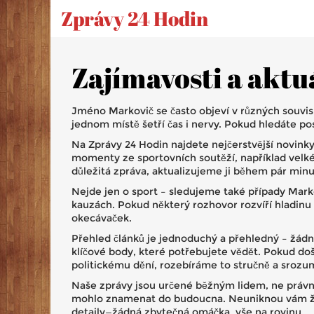
Zprávy 24 Hodin
Zajímavosti a aktu
Jméno Markovič se často objeví v různých souvisl
jednom místě šetří čas i nervy. Pokud hledáte po
Na Zprávy 24 Hodin najdete nejčerstvější novinky
momenty ze sportovních soutěží, například velké
důležitá zpráva, aktualizujeme ji během pár mi
Nejde jen o sport – sledujeme také případy Mark
kauzách. Pokud některý rozhovor rozvíří hladinu
okecávaček.
Přehled článků je jednoduchý a přehledný – žádn
klíčové body, které potřebujete vědět. Pokud do
politickému dění, rozebíráme to stručně a srozum
Naše zprávy jsou určené běžným lidem, ne právní
mohlo znamenat do budoucna. Neuniknou vám žádn
detaily—žádná zbytečná omáčka, vše na rovinu.