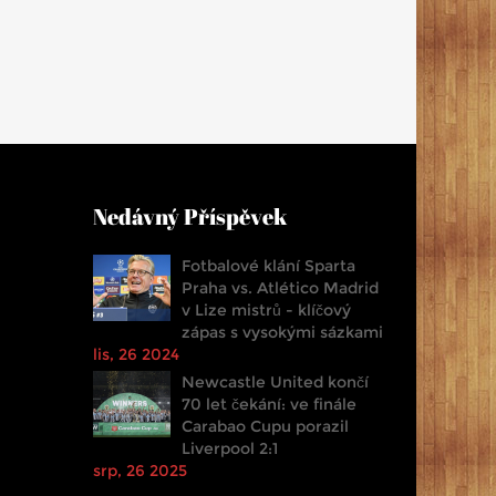
Nedávný Příspěvek
Fotbalové klání Sparta
Praha vs. Atlético Madrid
v Lize mistrů - klíčový
zápas s vysokými sázkami
lis, 26 2024
Newcastle United končí
70 let čekání: ve finále
Carabao Cupu porazil
Liverpool 2:1
srp, 26 2025