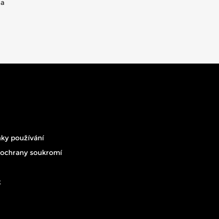
 a
ky používání
 ochrany soukromí
t