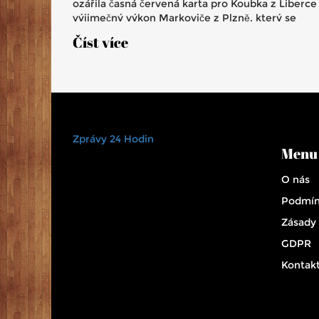
ozářila časná červená karta pro Koubka z Liberce
výjimečný výkon Markoviče z Plzně, který se
postaral o rozhodující góly.
Číst více
Zprávy 24 Hodin
Menu
O nás
Podmín
Zásady
GDPR
Kontak