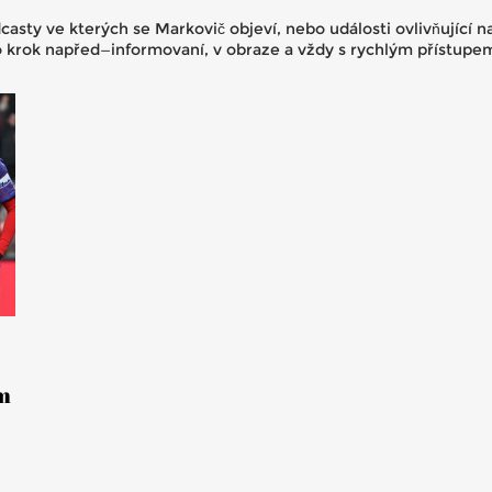
casty ve kterých se Markovič objeví, nebo události ovlivňující 
o krok napřed—informovaní, v obraze a vždy s rychlým přístupem
m