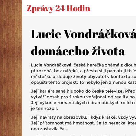
Zprávy 24 Hodin
Lucie Vondráčková:
domáceho života
Lucie Vondráčková
,
česká herečka známá z dlouho
přirozená, bez nářeků, a přesto si ji pamatují tisí
městečku a sleduje životy obyvatel v kontextu so
opouští tento projekt. To nebylo jen změnou kast
Její kariéra sahá hluboko do české televize. Pře
vytváří obsah pro širokou veřejnost od reality po
Její výkon v romantických i dramatických rolích m
je ten rozdíl.
Její návraty na obrazovku, i když krátké, vždy vyv
Její přítomnost má hmotnost. Je to herečka, kter
ona zastavila čas.