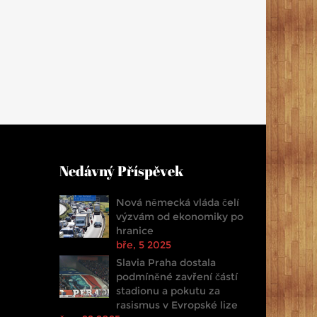
Nedávný Příspěvek
Nová německá vláda čelí
výzvám od ekonomiky po
hranice
bře, 5 2025
Slavia Praha dostala
podmíněné zavření částí
stadionu a pokutu za
rasismus v Evropské lize