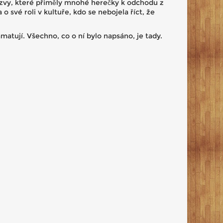
výzvy, které přiměly mnohé herečky k odchodu z
 své roli v kultuře, kdo se nebojela říct, že
pamatují. Všechno, co o ní bylo napsáno, je tady.