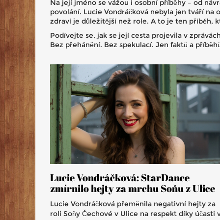
Na její jméno se vážou i osobní příběhy – od náv
povolání. Lucie Vondráčková nebyla jen tváří na o
zdraví je důležitější než role. A to je ten příběh
Podívejte se, jak se její cesta projevila v zprávác
Bez přehánění. Bez spekulací. Jen faktů a příběhů
Lucie Vondráčková: StarDance
zmírnilo hejty za mrchu Soňu z Ulice
Lucie Vondráčková přeměnila negativní hejty za
roli Soňy Čechové v Ulice na respekt díky účasti 