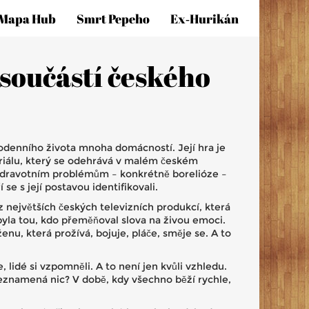
Mapa Hub
Smrt Pepeho
Ex‑hurikán
 součástí českého
aždodenního života mnoha domácností
. Její hra je
iálu, který se odehrává v malém českém
i zdravotním problémům – konkrétně borelióze –
e s její postavou identifikovali.
z největších českých televizních produkcí, která
 byla tou, kdo přeměňoval slova na živou emoci.
nu, která prožívá, bojuje, pláče, směje se. A to
 lidé si vzpomněli. A to není jen kvůli vzhledu.
 neznamená nic? V době, kdy všechno běží rychle,