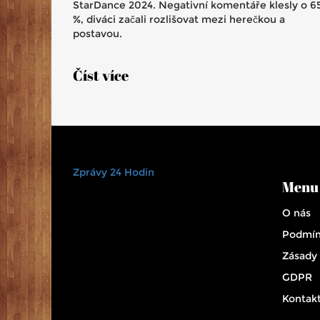
StarDance 2024. Negativní komentáře klesly o 6
%, diváci začali rozlišovat mezi herečkou a
postavou.
Číst více
Zprávy 24 Hodin
Menu
O nás
Podmín
Zásady
GDPR
Kontak