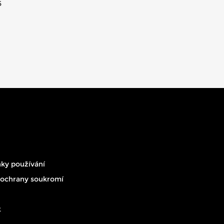
5
ky používání
 ochrany soukromí
t