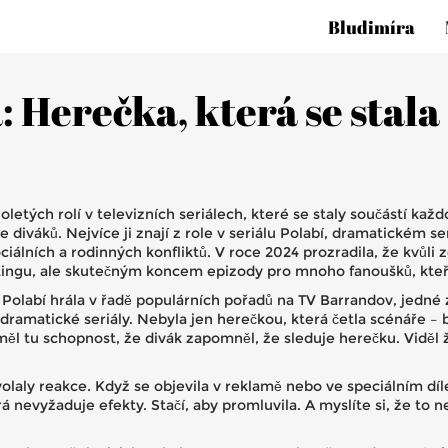
Bludimíra
 Herečka, která se stala
letých rolí v televizních seriálech, které se staly součástí k
ce diváků.
Nejvíce ji znají z role v seriálu
Polabí
,
dramatickém ser
ciálních a rodinných konfliktů
. V roce 2024 prozradila, že kvůl
ingu, ale skutečným koncem epizody pro mnoho fanoušků, kteří s
d Polabí hrála v řadě populárních pořadů na
TV Barrandov
,
jedné 
 dramatické seriály
. Nebyla jen herečkou, která četla scénáře –
ěl tu schopnost, že divák zapomněl, že sleduje herečku. Viděl že
olaly reakce. Když se objevila v reklamě nebo ve speciálním díle,
á nevyžaduje efekty. Stačí, aby promluvila. A myslíte si, že to