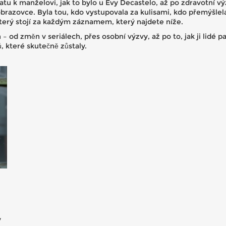
ratu k manželovi, jak to bylo u Evy Decastelo, až po zdravotní 
brazovce. Byla tou, kdo vystupovala za kulisami, kdo přemýšlela o
, který stojí za každým záznamem, který najdete níže.
h – od změn v seriálech, přes osobní výzvy, až po to, jak ji lidé 
, které skutečně zůstaly.
v