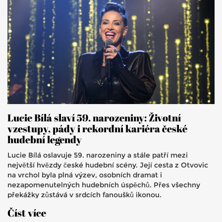
Lucie Bílá slaví 59. narozeniny: Životní
vzestupy, pády i rekordní kariéra české
hudební legendy
Lucie Bílá oslavuje 59. narozeniny a stále patří mezi
největší hvězdy české hudební scény. Její cesta z Otvovic
na vrchol byla plná výzev, osobních dramat i
nezapomenutelných hudebních úspěchů. Přes všechny
překážky zůstává v srdcích fanoušků ikonou.
Číst více