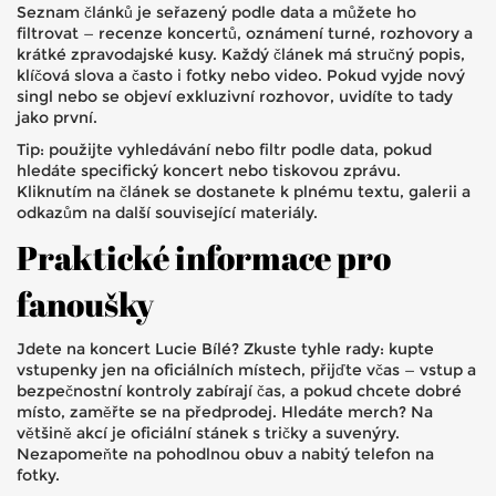
Seznam článků je seřazený podle data a můžete ho
filtrovat — recenze koncertů, oznámení turné, rozhovory a
krátké zpravodajské kusy. Každý článek má stručný popis,
klíčová slova a často i fotky nebo video. Pokud vyjde nový
singl nebo se objeví exkluzivní rozhovor, uvidíte to tady
jako první.
Tip: použijte vyhledávání nebo filtr podle data, pokud
hledáte specifický koncert nebo tiskovou zprávu.
Kliknutím na článek se dostanete k plnému textu, galerii a
odkazům na další související materiály.
Praktické informace pro
fanoušky
Jdete na koncert Lucie Bílé? Zkuste tyhle rady: kupte
vstupenky jen na oficiálních místech, přijďte včas — vstup a
bezpečnostní kontroly zabírají čas, a pokud chcete dobré
místo, zaměřte se na předprodej. Hledáte merch? Na
většině akcí je oficiální stánek s tričky a suvenýry.
Nezapomeňte na pohodlnou obuv a nabitý telefon na
fotky.