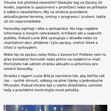
Chcete mít přehled okamžitě? Sledujte tag na Zprávy 24
Hodin, zapněte si upozornění v prohlížeči nebo se přihlaste
k odběru newsletteru. My na stránce pravidelně
aktualizujeme termíny, změny v programu i zrušení, takže
už nic nepromeškáte.
Fanoušky zajímají i alba a spolupráce. Na tagu najdete
informace o nových nahrávkách, kritikách alb a reakcích
publika. Pokud Lucie Bílá vystupuje v divadle nebo na
charitativní akci, přidáme i tyto zprávy, včetně fotek a
citací z vystoupení.
Máte tip na zprávu nebo fotku z koncertu? Pošlete nám to
přes kontaktní formulář nebo přímo na redakční e-mail.
Pomůžete tak udržet stránku aktuální a užitečnou pro
ostatní fanoušky.
Stránka s tagem Lucie Bílá je navržena tak, aby šetřila váš
čas — rychlé shrnutí, odkazy na plné články a jednoduché
filtrování. Pokud chcete být u všeho důležitého, začněte
tady a pravidelně kontrolujte nové položky.