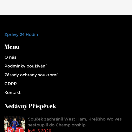
Zprávy 24 Hodin
Menu
O nás
Podmínky používání
Zásady ochrany soukromí
GDPR
Kontakt
Nedávný Příspěvek
Souček zachránil West Ham, Krejčího Wolves
sestoupili do Championship
kvě, 5 2026