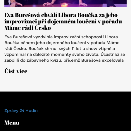
Eva Burešová chválí Libora Boučka za jeho
improvizaci při dojemném loučení v pořadu
Máme rádi Česko
Eva Burešová vyzdvihla improvizační schopnosti Libora
Boučka během jeho dojemného loučení v pořadu Máme
rádi Česko. Bouček shrnul svých 11 let u show vtipně a
vzpomínal na důležité momenty svého života. Účastníci se
zapojili do zábavného kvízu, přičemž Burešová excelovala
vědomostmi. Na konci Bouček zažertoval o vstupu do
Číst více
politiky a vše zakončil emocionálním projevem.
Zprávy 24 Hodin
Menu