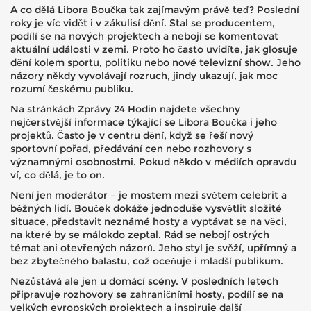
A co dělá Libora Boučka tak zajímavým právě teď? Poslední
roky je víc vidět i v zákulisí dění. Stal se producentem,
podílí se na nových projektech a nebojí se komentovat
aktuální události v zemi. Proto ho často uvidíte, jak glosuje
dění kolem sportu, politiku nebo nové televizní show. Jeho
názory někdy vyvolávají rozruch, jindy ukazují, jak moc
rozumí českému publiku.
Na stránkách Zprávy 24 Hodin najdete všechny
nejčerstvější informace týkající se Libora Boučka i jeho
projektů. Často je v centru dění, když se řeší nový
sportovní pořad, předávání cen nebo rozhovory s
významnými osobnostmi. Pokud někdo v médiích opravdu
ví, co dělá, je to on.
Není jen moderátor – je mostem mezi světem celebrit a
běžných lidí. Bouček dokáže jednoduše vysvětlit složité
situace, představit neznámé hosty a vyptávat se na věci,
na které by se málokdo zeptal. Rád se nebojí ostrých
témat ani otevřených názorů. Jeho styl je svěží, upřímný a
bez zbytečného balastu, což oceňuje i mladší publikum.
Nezůstává ale jen u domácí scény. V posledních letech
připravuje rozhovory se zahraničními hosty, podílí se na
velkých evropských projektech a inspiruje další