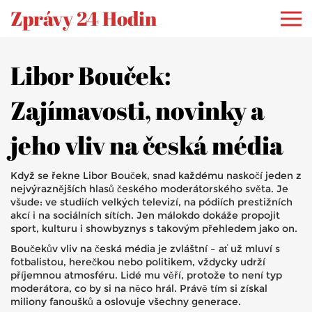
Zprávy 24 Hodin
Libor Bouček:
Zajímavosti, novinky a
jeho vliv na česká média
Když se řekne Libor Bouček, snad každému naskočí jeden z
nejvýraznějších hlasů českého moderátorského světa. Je
všude: ve studiích velkých televizí, na pódiích prestižních
akcí i na sociálních sítích. Jen málokdo dokáže propojit
sport, kulturu i showbyznys s takovým přehledem jako on.
Boučekův vliv na česká média je zvláštní – ať už mluví s
fotbalistou, herečkou nebo politikem, vždycky udrží
příjemnou atmosféru. Lidé mu věří, protože to není typ
moderátora, co by si na něco hrál. Právě tím si získal
miliony fanoušků a oslovuje všechny generace.