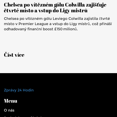
Chelsea po vítězném gólu Colwilla zajišťuje
čtvrté místo a vstup do Ligy mistrů
Chelsea po vítězném gólu Leviego Colwilla zajistila čtvrté
místo v Premier League a vstup do Ligy mistrů, což přináší
odhadovaný finanční boost £150 milionů.
Číst více
Zprávy 24 Hodin
Menu
O nás