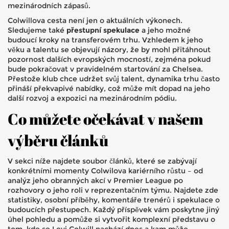
mezinárodních zápasů.
Colwillova cesta není jen o aktuálních výkonech.
Sledujeme také
přestupní spekulace
a jeho možné
budoucí kroky na transferovém trhu. Vzhledem k jeho
věku a talentu se objevují názory, že by mohl přitáhnout
pozornost dalších evropských mocností, zejména pokud
bude pokračovat v pravidelném startování za Chelsea.
Přestože klub chce udržet svůj talent, dynamika trhu často
přináší překvapivé nabídky, což může mít dopad na jeho
další rozvoj a expozici na mezinárodním pódiu.
Co můžete očekávat v našem
výběru článků
V sekci níže najdete soubor článků, které se zabývají
konkrétními momenty Colwilova kariérního růstu – od
analýz jeho obranných akcí v Premier League po
rozhovory o jeho roli v reprezentačním týmu. Najdete zde
statistiky, osobní příběhy, komentáře trenérů i spekulace o
budoucích přestupech. Každý příspěvek vám poskytne jiný
úhel pohledu a pomůže si vytvořit komplexní představu o