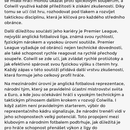
se mladí hráči mohou ukázat proti špičkovým soupeřům, a
Colwill využívá každé příležitosti k získání zkušeností. Díky
tomu se učí číst hru, rozhodovat pod tlakem a rozvíjet
taktickou disciplínu, která je klíčová pro každého středního
obránce.
Další důležitou součástí jeho kariéry je
Premier League
,
nejvyšší anglická fotbalová liga, známá svou rychlostí,
fyzickým nárokem a vysokou úrovní soutěže
. Premier
League vyžaduje od obránců nejen technické dovednosti,
ale také schopnost rychle reagovat na rychlé přechody
soupeře. Colwill se zde učí, jak zvládat rychlé protiútoky a
jak efektivně spárovat svou fyzickou výšku s čtením hry.
Každý zápas v této soutěži přidává další vrstvu zkušeností,
která formuje jeho celkový profil hráče.
Na mezinárodní úrovni je
anglická fotbalová reprezentace
,
národní tým, který se pravidelně účastní mistrovství světa
a Euro, a kde jsou očekáváni hráči s vysokým technickým a
taktickým přínosem
dalším krokem v rozvoji Colwilla. I
když zatím není pravidelným starterem, výběr do
reprezentačního kádru signalizuje, že národní trenéři vidí v
jeho schopnostech velký potenciál. Toto propojení mezi
klubovým a národním fotbalem podtrhuje, jak důležitá je
pro hráče schopnost přenášet výkon z ligy do