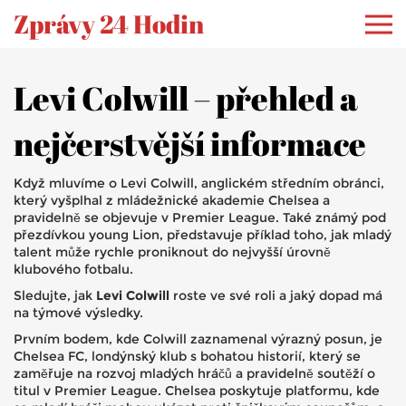
Zprávy 24 Hodin
Levi Colwill – přehled a
nejčerstvější informace
Když mluvíme o
Levi Colwill
,
anglickém středním obránci,
který vyšplhal z mládežnické akademie Chelsea a
pravidelně se objevuje v Premier League
. Také známý pod
přezdívkou
young Lion
, představuje příklad toho, jak mladý
talent může rychle proniknout do nejvyšší úrovně
klubového fotbalu.
Sledujte, jak
Levi Colwill
roste ve své roli a jaký dopad má
na týmové výsledky.
Prvním bodem, kde Colwill zaznamenal výrazný posun, je
Chelsea FC
,
londýnský klub s bohatou historií, který se
zaměřuje na rozvoj mladých hráčů a pravidelně soutěží o
titul v Premier League
. Chelsea poskytuje platformu, kde