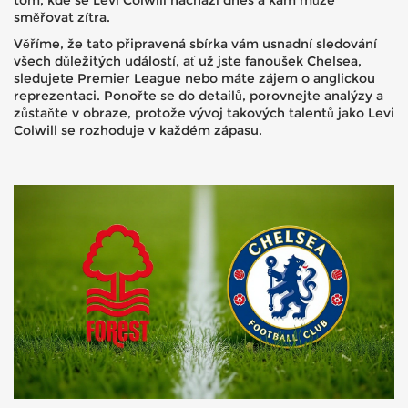
tom, kde se Levi Colwill nachází dnes a kam může
směřovat zítra.
Věříme, že tato připravená sbírka vám usnadní sledování
všech důležitých událostí, ať už jste fanoušek Chelsea,
sledujete Premier League nebo máte zájem o anglickou
reprezentaci. Ponořte se do detailů, porovnejte analýzy a
zůstaňte v obraze, protože vývoj takových talentů jako Levi
Colwill se rozhoduje v každém zápasu.