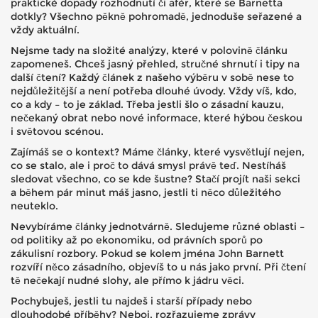
praktické dopady rozhodnutí či afér, které se Barnetta
dotkly? Všechno pěkně pohromadě, jednoduše seřazené a
vždy aktuální.
Nejsme tady na složité analýzy, které v polovině článku
zapomeneš. Chceš jasný přehled, stručné shrnutí i tipy na
další čtení? Každý článek z našeho výběru v sobě nese to
nejdůležitější a není potřeba dlouhé úvody. Vždy víš, kdo,
co a kdy – to je základ. Třeba jestli šlo o zásadní kauzu,
nečekaný obrat nebo nové informace, které hýbou českou
i světovou scénou.
Zajímáš se o kontext? Máme články, které vysvětlují nejen,
co se stalo, ale i proč to dává smysl právě teď. Nestíháš
sledovat všechno, co se kde šustne? Stačí projít naši sekci
a během pár minut máš jasno, jestli ti něco důležitého
neuteklo.
Nevybíráme články jednotvárně. Sledujeme různé oblasti –
od politiky až po ekonomiku, od právních sporů po
zákulisní rozbory. Pokud se kolem jména John Barnett
rozvíří něco zásadního, objevíš to u nás jako první. Při čtení
tě nečekají nudné slohy, ale přímo k jádru věci.
Pochybuješ, jestli tu najdeš i starší případy nebo
dlouhodobé příběhy? Neboj, rozřazujeme zprávy