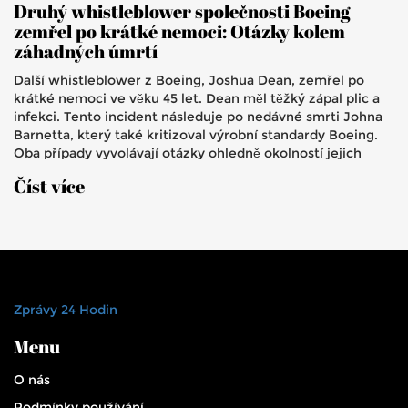
Druhý whistleblower společnosti Boeing
zemřel po krátké nemoci: Otázky kolem
záhadných úmrtí
Další whistleblower z Boeing, Joshua Dean, zemřel po
krátké nemoci ve věku 45 let. Dean měl těžký zápal plic a
infekci. Tento incident následuje po nedávné smrti Johna
Barnetta, který také kritizoval výrobní standardy Boeing.
Oba případy vyvolávají otázky ohledně okolností jejich
úmrtí a zvyšují tlak na společnost Boeing.
Číst více
Zprávy 24 Hodin
Menu
O nás
Podmínky používání