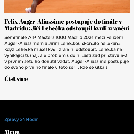
Felix Auger-Aliassime postupuje do finále v
Madridu: Jiří Lehečka odstoupil kvůli zranění
Semifinále ATP Masters 1000 Madrid 2024 mezi Felixem
Auger-Aliassimem a Jiřím Lehečkou skončilo nečekaně,
když Lehečka musel kvůli zranění odstoupit. Lehečka měl
vynikající turnaj, ale problém s dolní částí zad při stavu 3-3
v prvním setu ho donutil vzdát. Auger-Aliassime postupuje
do svého prvního finále v této sérii, kde se utká s
Andrejem Rublevem.
Číst více
Zprávy 24 Hodin
Menu