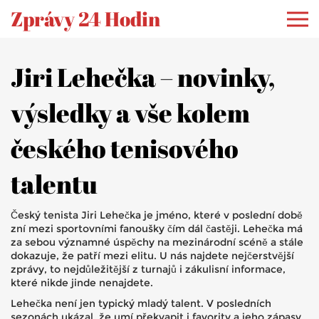
Zprávy 24 Hodin
Jiri Lehečka – novinky,
výsledky a vše kolem
českého tenisového
talentu
Český tenista Jiri Lehečka je jméno, které v poslední době
zní mezi sportovními fanoušky čím dál častěji. Lehečka má
za sebou významné úspěchy na mezinárodní scéně a stále
dokazuje, že patří mezi elitu. U nás najdete nejčerstvější
zprávy, to nejdůležitější z turnajů i zákulisní informace,
které nikde jinde nenajdete.
Lehečka není jen typický mladý talent. V posledních
sezonách ukázal, že umí překvapit i favority a jeho zápasy