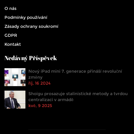
O nás
Podmínky používání
Zásady ochrany soukromí
GDPR
Kontakt
Nedávný Příspěvek
Nový iPad mini 7. generace přináší revoluční
změny
říj, 16 2024
Shoigu prosazuje stalinistické metody a tvrdou
centralizaci v armádě
kvě, 9 2025