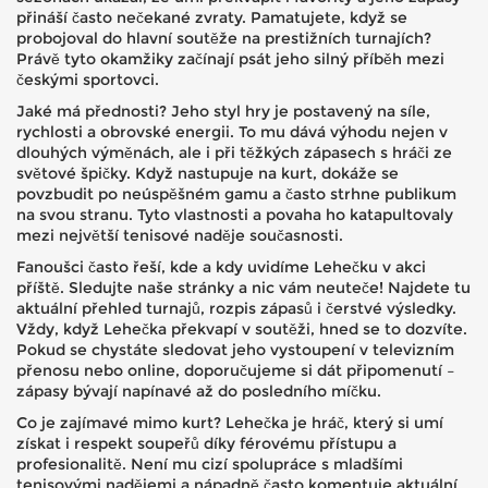
přináší často nečekané zvraty. Pamatujete, když se
probojoval do hlavní soutěže na prestižních turnajích?
Právě tyto okamžiky začínají psát jeho silný příběh mezi
českými sportovci.
Jaké má přednosti? Jeho styl hry je postavený na síle,
rychlosti a obrovské energii. To mu dává výhodu nejen v
dlouhých výměnách, ale i při těžkých zápasech s hráči ze
světové špičky. Když nastupuje na kurt, dokáže se
povzbudit po neúspěšném gamu a často strhne publikum
na svou stranu. Tyto vlastnosti a povaha ho katapultovaly
mezi největší tenisové naděje současnosti.
Fanoušci často řeší, kde a kdy uvidíme Lehečku v akci
příště. Sledujte naše stránky a nic vám neuteče! Najdete tu
aktuální přehled turnajů, rozpis zápasů i čerstvé výsledky.
Vždy, když Lehečka překvapí v soutěži, hned se to dozvíte.
Pokud se chystáte sledovat jeho vystoupení v televizním
přenosu nebo online, doporučujeme si dát připomenutí –
zápasy bývají napínavé až do posledního míčku.
Co je zajímavé mimo kurt? Lehečka je hráč, který si umí
získat i respekt soupeřů díky férovému přístupu a
profesionalitě. Není mu cizí spolupráce s mladšími
tenisovými nadějemi a nápadně často komentuje aktuální