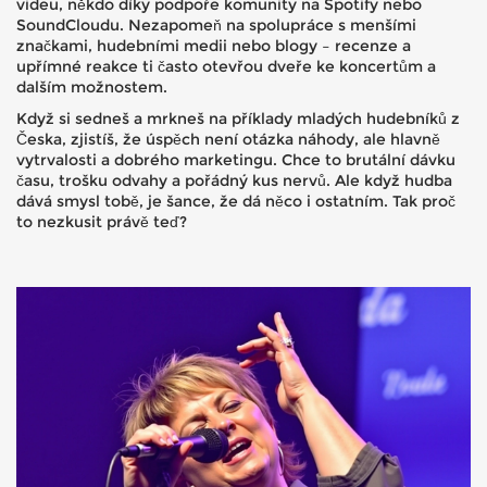
videu, někdo díky podpoře komunity na Spotify nebo
SoundCloudu. Nezapomeň na spolupráce s menšími
značkami, hudebními medii nebo blogy – recenze a
upřímné reakce ti často otevřou dveře ke koncertům a
dalším možnostem.
Když si sedneš a mrkneš na příklady mladých hudebníků z
Česka, zjistíš, že úspěch není otázka náhody, ale hlavně
vytrvalosti a dobrého marketingu. Chce to brutální dávku
času, trošku odvahy a pořádný kus nervů. Ale když hudba
dává smysl tobě, je šance, že dá něco i ostatním. Tak proč
to nezkusit právě teď?