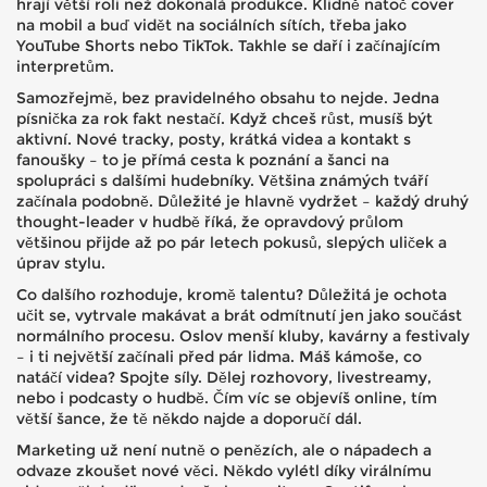
hrají větší roli než dokonalá produkce. Klidně natoč cover
na mobil a buď vidět na sociálních sítích, třeba jako
YouTube Shorts nebo TikTok. Takhle se daří i začínajícím
interpretům.
Samozřejmě, bez pravidelného obsahu to nejde. Jedna
písnička za rok fakt nestačí. Když chceš růst, musíš být
aktivní. Nové tracky, posty, krátká videa a kontakt s
fanoušky – to je přímá cesta k poznání a šanci na
spolupráci s dalšími hudebníky. Většina známých tváří
začínala podobně. Důležité je hlavně vydržet – každý druhý
thought-leader v hudbě říká, že opravdový průlom
většinou přijde až po pár letech pokusů, slepých uliček a
úprav stylu.
Co dalšího rozhoduje, kromě talentu? Důležitá je ochota
učit se, vytrvale makávat a brát odmítnutí jen jako součást
normálního procesu. Oslov menší kluby, kavárny a festivaly
– i ti největší začínali před pár lidma. Máš kámoše, co
natáčí videa? Spojte síly. Dělej rozhovory, livestreamy,
nebo i podcasty o hudbě. Čím víc se objevíš online, tím
větší šance, že tě někdo najde a doporučí dál.
Marketing už není nutně o penězích, ale o nápadech a
odvaze zkoušet nové věci. Někdo vylétl díky virálnímu