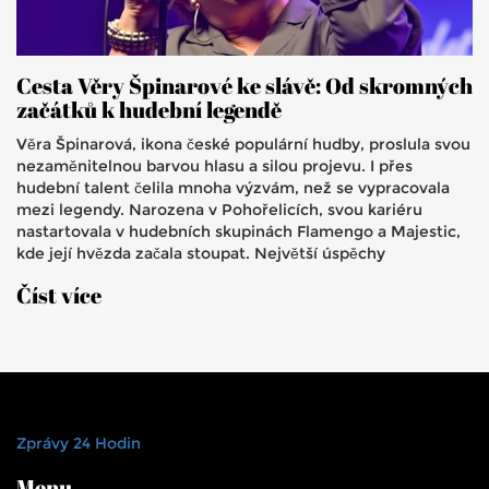
Cesta Věry Špinarové ke slávě: Od skromných
začátků k hudební legendě
Věra Špinarová, ikona české populární hudby, proslula svou
nezaměnitelnou barvou hlasu a silou projevu. I přes
hudební talent čelila mnoha výzvám, než se vypracovala
mezi legendy. Narozena v Pohořelicích, svou kariéru
nastartovala v hudebních skupinách Flamengo a Majestic,
kde její hvězda začala stoupat. Největší úspěchy
zaznamenala ve 70. letech s hity jako 'Jednoho dne se
Číst více
vrátíš'. Její dědictví zůstává v životech mnohých dodnes.
Zprávy 24 Hodin
Menu