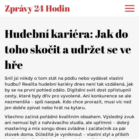
Zprávy 24 Hodin
Hudební kariéra: Jak do
toho skočit a udržet se ve
hře
Snil jsi někdy o tom stát na pódiu nebo vydávat vlastní
hudbu? Realita hudební kariéry dnes není tak vzdálená, jak
by se na první pohled zdálo. Digitální svět dost zpřístupnil
cesty, které byly dřív pro vyvolené. Ani konkurence se ale
nezmenšila – spíš naopak. Kdo chce prorazit, musí víc než
jen dobře zpívat nebo hrát na kytaru.
Všechno začíná pořádně kvalitním obsahem. Výsledný zvuk
ani nemusí být z nahrávacího studia, ale upřímně – dobrý
mastering a mix songu dnes zvládne i začátečník za pár
stovek doma. Důležité je vyniknout – vlastní styl a příběh