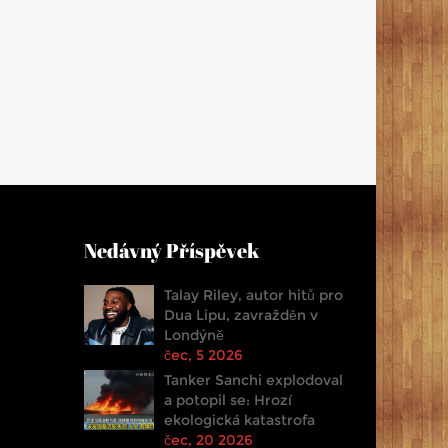
Nedávný Příspěvek
Talay Riley, autor hitů pro
Dua Lipu, zavražděn v
Londýně
čec, 5 2026
Tanker Sanchi explodoval
a potopil se: Hrozí
ekologická katastrofa
čec, 20 2026