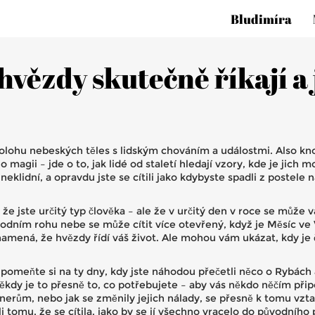
Bludimíra
ězdy skutečně říkají a j
polohu nebeských těles s lidským chováním a událostmi
. Also k
 magii – jde o to, jak lidé od staletí hledají vzory, kde je jic
neklidní, a opravdu jste se cítili jako kdybyste spadli z postele
 jste určitý typ člověka – ale že v určitý den v roce se může v
odním rohu nebe se může cítit více otevřený, když je Měsíc ve V
namená, že hvězdy řídí váš život. Ale mohou vám ukázat, kdy je
pomeňte si na ty dny, kdy jste náhodou přečetli něco o Rybách a 
někdy je to přesně to, co potřebujete – aby vás někdo něčím při
rtnerům, nebo jak se změnily jejich nálady, se přesně k tomu vzt
ůli tomu, že se cítila, jako by se jí všechno vracelo do původníh