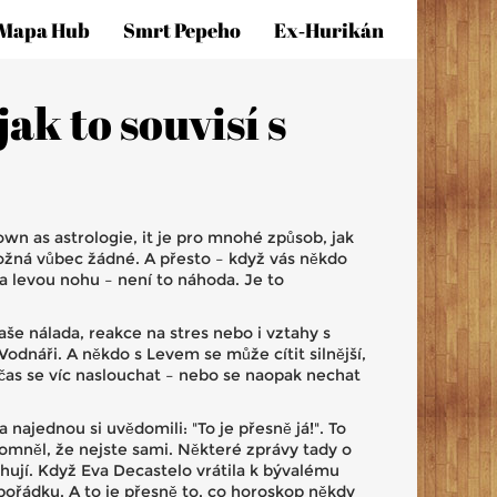
Mapa Hub
Smrt Pepeho
Ex‑hurikán
ak to souvisí s
nown as
astrologie
, it je pro mnohé způsob, jak
h možná vůbec žádné. A přesto – když vás někdo
 na levou nohu – není to náhoda. Je to
aše nálada, reakce na stres nebo i vztahy s
odnáři. A někdo s Levem se může cítit silnější,
 čas se víc naslouchat – nebo se naopak nechat
najednou si uvědomili: "To je přesně já!". To
pomněl, že nejste sami. Některé zprávy tady o
ahují. Když Eva Decastelo vrátila k bývalému
o pořádku. A to je přesně to, co horoskop někdy