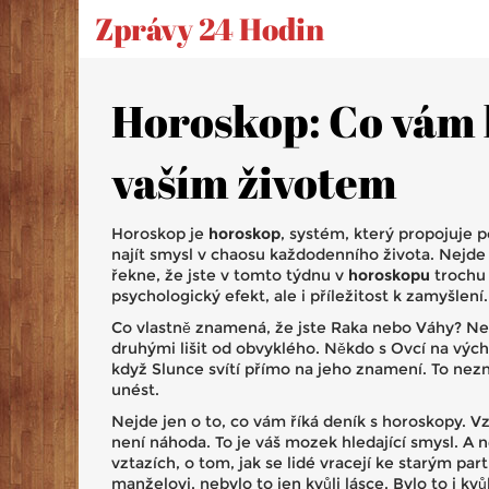
Zprávy 24 Hodin
Horoskop: Co vám hv
vaším životem
Horoskop je
horoskop
,
systém, který propojuje 
najít smysl v chaosu každodenního života.
Nejde o
řekne, že jste v tomto týdnu v
horoskopu
trochu 
psychologický efekt, ale i příležitost k zamyšlení.
Co vlastně znamená, že jste Raka nebo Váhy? Ne že
druhými lišit od obvyklého. Někdo s Ovcí na vých
když Slunce svítí přímo na jeho znamení. To nez
unést.
Nejde jen o to, co vám říká deník s horoskopy. Vz
není náhoda. To je váš mozek hledající smysl. A 
vztazích, o tom, jak se lidé vracejí ke starým pa
manželovi, nebylo to jen kvůli lásce. Bylo to i kv