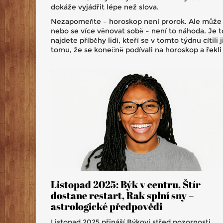
dokáže vyjádřit lépe než slova.
Nezapomeňte – horoskop není prorok. Ale může b
nebo se více věnovat sobě – není to náhoda. Je t
najdete příběhy lidí, kteří se v tomto týdnu cítil
tomu, že se konečně podívali na horoskop a řekli si
Listopad 2025: Býk v centru, Štír
dostane restart, Rak splní sny –
astrologické předpovědi
Listopad 2025 přináší Býkovi střed pozornosti,