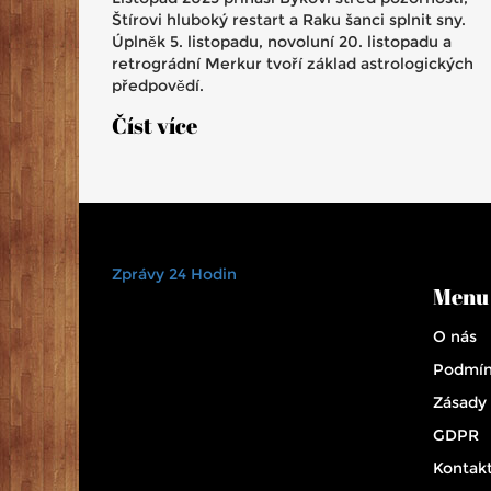
Štírovi hluboký restart a Raku šanci splnit sny.
Úplněk 5. listopadu, novoluní 20. listopadu a
retrográdní Merkur tvoří základ astrologických
předpovědí.
Číst více
Zprávy 24 Hodin
Menu
O nás
Podmín
Zásady
GDPR
Kontak