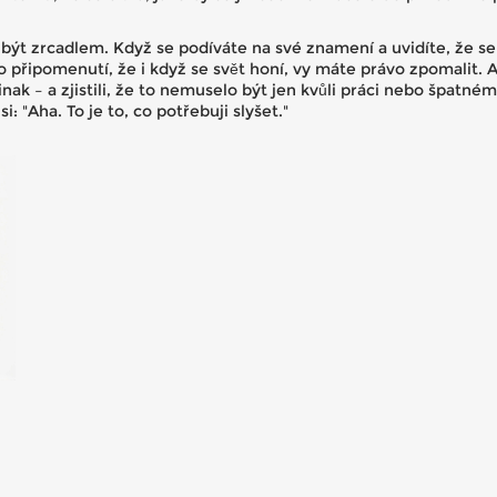
ýt zrcadlem. Když se podíváte na své znamení a uvidíte, že se
o připomenutí, že i když se svět honí, vy máte právo zpomalit. A
i jinak – a zjistili, že to nemuselo být jen kvůli práci nebo špat
: "Aha. To je to, co potřebuji slyšet."