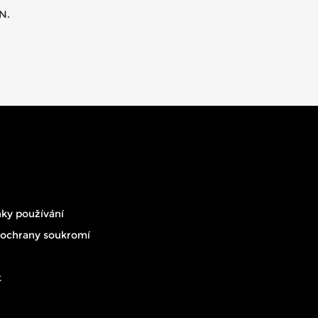
N.
ky používání
 ochrany soukromí
t