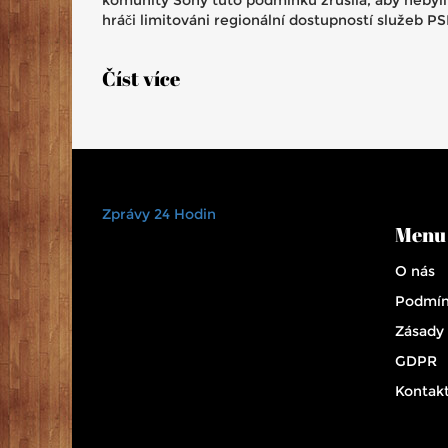
hráči limitováni regionální dostupností služeb PS
Číst více
Zprávy 24 Hodin
Menu
O nás
Podmín
Zásady
GDPR
Kontak