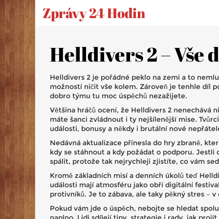
Zprávy 24 Hodin
Helldivers 2 – Vše 
Helldivers 2 je pořádné peklo na zemi a to nemluví
možností ničit vše kolem. Zároveň je tenhle díl 
dobro týmu tu moc úspěchů nezažijete.
Většina hráčů ocení, že Helldivers 2 nenechává ni
máte šanci zvládnout i ty nejšílenější mise. Tvů
události, bonusy a někdy i brutální nové nepřátel
Nedávná aktualizace přinesla do hry zbraně, kter
kdy se stáhnout a kdy požádat o podporu. Jestli 
spálit, protože tak nejrychleji zjistíte, co vám se
Kromě základních misí a denních úkolů teď Helldiv
události mají atmosféru jako obří digitální festi
protivníků. Je to zábava, ale taky pěkný stres – 
Pokud vám jde o úspěch, nebojte se hledat spolu
naplno. Lidi sdílejí tipy, strategie i rady, jak p