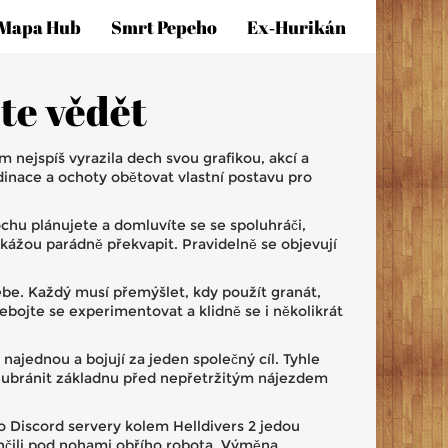
Mapa Hub
Smrt Pepeho
Ex‑hurikán
ete vědět
ám nejspíš vyrazila dech svou grafikou, akcí a
dinace a ochoty obětovat vlastní postavu pro
ochu plánujete a domluvíte se se spoluhráči,
okážou parádně překvapit. Pravidelně se objevují
sebe. Každý musí přemýšlet, kdy použít granát,
bojte se experimentovat a klidně se i několikrát
najednou a bojují za jeden společný cíl. Tyhle
ebo ubránit základnu před nepřetržitým nájezdem
o Discord servery kolem Helldivers 2 jedou
skončili pod nohami obřího robota. Výměna