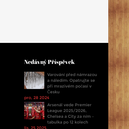
Nedávný Příspěvek
Varování před námrazou
a náledím: Opatrujte se
při mrazivém počasí v
Česku
pro, 28 2024
Arsenál vede Premier
League 2025/2026,
Chelsea a City za ním –
tabulka po 12 kolech
lis, 25 2025