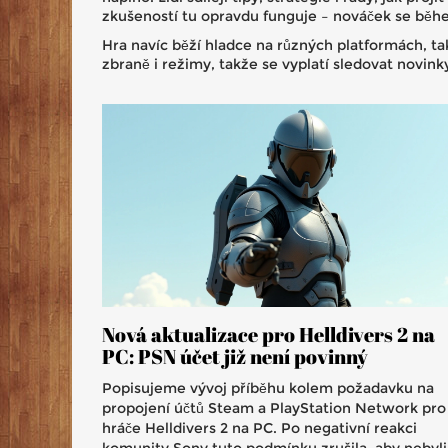
zkušeností tu opravdu funguje – nováček se bě
Hra navíc běží hladce na různých platformách, ta
zbraně i režimy, takže se vyplatí sledovat novink
Nová aktualizace pro Helldivers 2 na
PC: PSN účet již není povinný
Popisujeme vývoj příběhu kolem požadavku na
propojení účtů Steam a PlayStation Network pro
hráče Helldivers 2 na PC. Po negativní reakci
komunity Sony tuto podmínku zrušila, aby nebyli