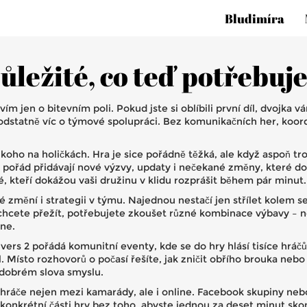
Bludimíra
důležité, co teď potřebuj
m jen o bitevním poli. Pokud jste si oblíbili první díl, dvojka v
podstatně víc o týmové spolupráci. Bez komunikačních her, koor
koho na holičkách. Hra je sice pořádně těžká, ale když aspoň tr
rci pořád přidávají nové výzvy, updaty i nečekané změny, které d
é, kteří dokážou vaši družinu v klidu rozprášit během pár minut.
é změní i strategii v týmu. Najednou nestačí jen střílet kolem 
chcete přežít, potřebujete zkoušet různé kombinace výbavy – ne
dne.
ers 2 pořádá komunitní eventy, kde se do hry hlásí tisíce hráčů 
val. Místo rozhovorů o počasí řešíte, jak zničit obřího brouka n
v dobrém slova smyslu.
hráče nejen mezi kamarády, ale i online. Facebook skupiny neb
rojít konkrétní části hry bez toho, abyste jednou za deset minut 