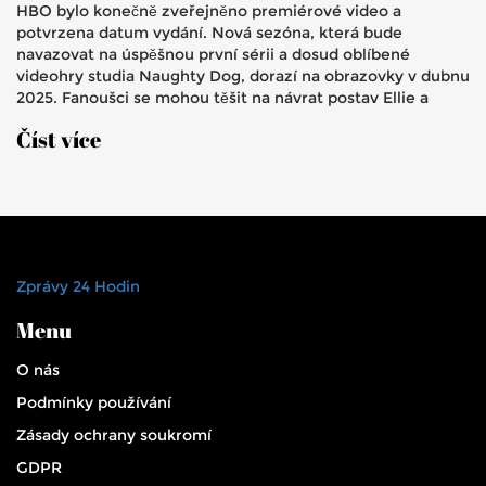
HBO bylo konečně zveřejněno premiérové video a
potvrzena datum vydání. Nová sezóna, která bude
navazovat na úspěšnou první sérii a dosud oblíbené
videohry studia Naughty Dog, dorazí na obrazovky v dubnu
2025. Fanoušci se mohou těšit na návrat postav Ellie a
Joela a také na představení nových postav, včetně Abby,
Číst více
kterou ztvární Kaitlyn Dever.
Zprávy 24 Hodin
Menu
O nás
Podmínky používání
Zásady ochrany soukromí
GDPR