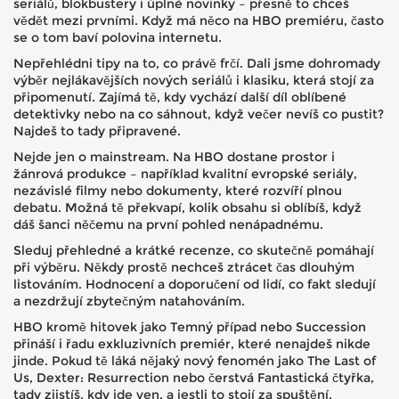
seriálů, blokbustery i úplné novinky – přesně to chceš
vědět mezi prvními. Když má něco na HBO premiéru, často
se o tom baví polovina internetu.
Nepřehlédni tipy na to, co právě frčí. Dali jsme dohromady
výběr nejlákavějších nových seriálů i klasiku, která stojí za
připomenutí. Zajímá tě, kdy vychází další díl oblíbené
detektivky nebo na co sáhnout, když večer nevíš co pustit?
Najdeš to tady připravené.
Nejde jen o mainstream. Na HBO dostane prostor i
žánrová produkce – například kvalitní evropské seriály,
nezávislé filmy nebo dokumenty, které rozvíří plnou
debatu. Možná tě překvapí, kolik obsahu si oblíbíš, když
dáš šanci něčemu na první pohled nenápadnému.
Sleduj přehledné a krátké recenze, co skutečně pomáhají
při výběru. Někdy prostě nechceš ztrácet čas dlouhým
listováním. Hodnocení a doporučení od lidí, co fakt sledují
a nezdržují zbytečným natahováním.
HBO kromě hitovek jako Temný případ nebo Succession
přináší i řadu exkluzivních premiér, které nenajdeš nikde
jinde. Pokud tě láká nějaký nový fenomén jako The Last of
Us, Dexter: Resurrection nebo čerstvá Fantastická čtyřka,
tady zjistíš, kdy jde ven, a jestli to stojí za spuštění.