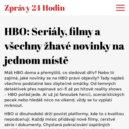
Zprávy 24 Hodin
HBO: Seriály, filmy a
všechny žhavé novinky na
jednom místě
Máš HBO doma a přemýšlíš, co sledovat dřív? Nebo tě
zajímá, jaké novinky se na HBO právě objevily? Tady najdeš
všechno podstatné bez zbytečné omáčky. Od temných
detektivek přes napínavé sci-fi až po hitové reality shows
– HBO pořád jede. Ať už jsi fanoušek herců, scenáristických
pecek nebo hledáš něco na víkend, vždy se tu vyplatí
mrknout.
HBO si dlouhodobě drží pověst platformy, kde to s kvalitou
nepodceňují. Každý měsíc přidávají nové filmy, čerstvé
série i dokumenty. Chystaná pokračování úspěšných