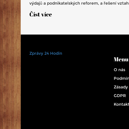
výdajů a podnikatelských reforem, a řešení vztah
s Ruskem a Čínou. Vzestup AfD komplikuje
Číst více
bezpečnostní politiky, zatímco klimatické cíle a
energetická transformace zůstávají prioritou.
Zprávy 24 Hodin
Menu
O nás
Podmín
Zásady
GDPR
Kontak