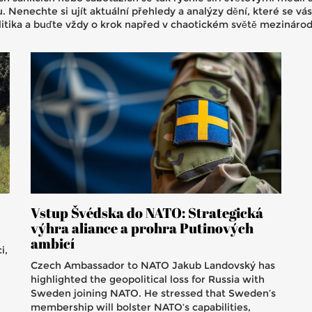
u. Nenechte si ujít aktuální přehledy a analýzy dění, které se v
politika a buďte vždy o krok napřed v chaotickém světě mezináro
Vstup Švédska do NATO: Strategická
výhra aliance a prohra Putinových
ambicí
i,
Czech Ambassador to NATO Jakub Landovský has
highlighted the geopolitical loss for Russia with
Sweden joining NATO. He stressed that Sweden’s
membership will bolster NATO’s capabilities,