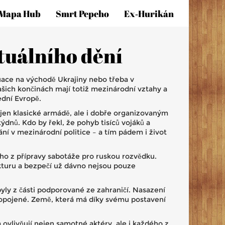
Mapa Hub
Smrt Pepeho
Ex‑hurikán
ktuálního dění
tuace na východě Ukrajiny nebo třeba v
ašich končinách mají totiž mezinárodní vztahy a
ední Evropě.
nejen klasické armádě, ale i dobře organizovaným
dnů. Kdo by řekl, že pohyb tisíců vojáků a
í v mezinárodní politice – a tím pádem i život
ho z přípravy sabotáže pro ruskou rozvědku.
ukturu a bezpečí už dávno nejsou pouze
yly z části podporované ze zahraničí. Nasazení
ropojené. Země, která má díky svému postavení
ovlivňují nejen samotné aktéry, ale i každého z