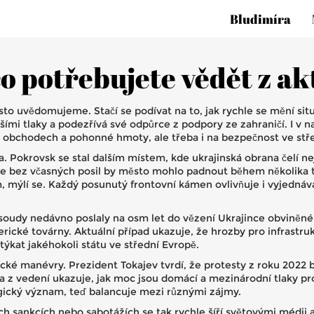
Bludimíra
co potřebujete vědět z a
často uvědomujeme. Stačí se podívat na to, jak rychle se mění si
šími tlaky a podezřívá své odpůrce z podpory ze zahraničí. I v n
v obchodech a pohonné hmoty, ale třeba i na bezpečnost ve stř
ma. Pokrovsk se stal dalším místem, kde ukrajinská obrana čelí 
 že bez včasných posil by město mohlo padnout během několika tý
mýlí se. Každý posunutý frontovní kámen ovlivňuje i vyjednáván
 soudy nedávno poslaly na osm let do vězení Ukrajince obviněné
rické továrny. Aktuální případ ukazuje, že hrozby pro infrastr
týkat jakéhokoli státu ve střední Evropě.
cké manévry. Prezident Tokajev tvrdí, že protesty z roku 2022 b
a z vedení ukazuje, jak moc jsou domácí a mezinárodní tlaky p
ický význam, teď balancuje mezi různými zájmy.
 sankcích nebo sabotážích se tak rychle šíří světovými médii a 