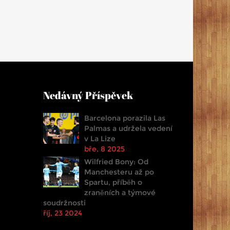
Nedávný Příspěvek
Barcelona porazila Las
Palmas a udržela vedení
v La Lize
bře, 8 2025
Wilfried Bony: Od
Manchesteru až po
Spartu, příběh o
zraněních a týmové
soudržnosti
říj, 23 2024