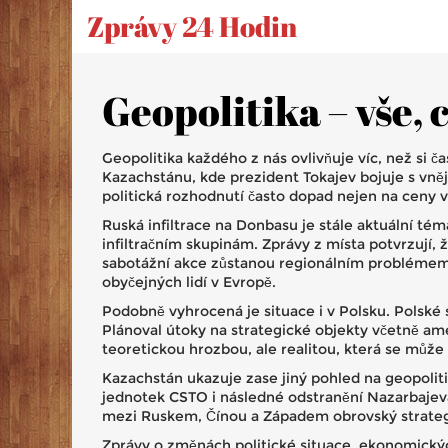
Zprávy 24 Hodin
Geopolitika – vše, 
Geopolitika každého z nás ovlivňuje víc, než si 
Kazachstánu, kde prezident Tokajev bojuje s vněj
politická rozhodnutí často dopad nejen na ceny 
Ruská infiltrace na Donbasu je stále aktuální té
infiltračním skupinám. Zprávy z místa potvrzují,
sabotážní akce zůstanou regionálním problémem, 
obyčejných lidí v Evropě.
Podobně vyhrocená je situace i v Polsku. Polské
Plánoval útoky na strategické objekty včetně ame
teoretickou hrozbou, ale realitou, která se může 
Kazachstán ukazuje zase jiný pohled na geopoliti
jednotek CSTO i následné odstranění Nazarbajev
mezi Ruskem, Čínou a Západem obrovský strateg
Zprávy o změnách politické situace, ekonomických