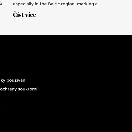
ů
especially in the Baltic region, marking a
significant strategic setback for Russian interests.
Číst více
Landovský emphasized the strengthened unity
within NATO and the enhanced collective defense
against external threats.
ky používání
 ochrany soukromí
t