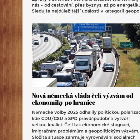
nás – od cestování, přes byznys, až po energetik
Sledujte nejdůležitější události v kategorii geo
Nová německá vláda čelí výzvám od
ekonomiky po hranice
Německé volby 2025 odhalily politickou polarizac
kde CDU/CSU a SPD pravděpodobně vytvoří
velkou koalici. Čelí tak ekonomické stagnaci,
imigračním problémům a geopolitickým výzvám.
Složitá situace zahrnuje vyrovnávání sociálních