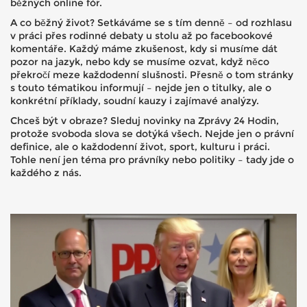
běžných online fór.
A co běžný život? Setkáváme se s tím denně – od rozhlasu
v práci přes rodinné debaty u stolu až po facebookové
komentáře. Každý máme zkušenost, kdy si musíme dát
pozor na jazyk, nebo kdy se musíme ozvat, když něco
překročí meze každodenní slušnosti. Přesně o tom stránky
s touto tématikou informují – nejde jen o titulky, ale o
konkrétní příklady, soudní kauzy i zajímavé analýzy.
Chceš být v obraze? Sleduj novinky na Zprávy 24 Hodin,
protože svoboda slova se dotýká všech. Nejde jen o právní
definice, ale o každodenní život, sport, kulturu i práci.
Tohle není jen téma pro právníky nebo politiky – tady jde o
každého z nás.