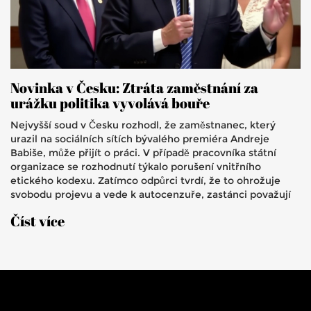
Novinka v Česku: Ztráta zaměstnání za
urážku politika vyvolává bouře
Nejvyšší soud v Česku rozhodl, že zaměstnanec, který
urazil na sociálních sítích bývalého premiéra Andreje
Babiše, může přijít o práci. V případě pracovníka státní
organizace se rozhodnutí týkalo porušení vnitřního
etického kodexu. Zatímco odpůrci tvrdí, že to ohrožuje
svobodu projevu a vede k autocenzuře, zastánci považují
za důležité, aby veřejní zaměstnanci dodržovali
Číst více
profesionalitu.