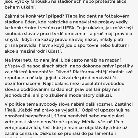
jsou výroky fanoušků na stadionech nebo protestní akce
během utkání.
Zajímá tě konkrétní případ? Třeba incident na fotbalovém
stadionu Eden, kde rasistické a nenávistné projevy vedly
ke konkrétním trestům od UEFA. To je ukázka, jak může být
svoboda slova v praxi tvrdě omezena – a proč mají pravidla
smysl. I když má každý právo na svůj názor, někdy platí
přísná pravidla, hlavně když jde o sportovní nebo kulturní
akce s mezinárodní účastí.
Na internetu to není jiné. Lidé často naráží na mazání
příspěvků na sociálních sítích, nebo dokonce právní postihy
za některé komentáře. Důvod? Platformy chtějí chránit své
reputace a někdy i jejich uživatele před nenávistí či
dezinformacemi. Najít balanc mezi absolutní svobodou
slova a dodržováním základních pravidel fair play není
jednoduché, ani pro zkušené moderátory diskuzí.
V politice téma svobody slova nabírá další rozměr. Zastánci
říkají: „Každý má právo se vyjádřit.“ Odpůrci upozorňují na
ohrožení bezpečnosti, šíření nenávisti nebo manipulaci
veřejnosti skrze neověřené zprávy. Média, včetně těch
veřejnoprávních, řeší, kde je hranice objektivity a kde už
začíná cenzura. Diskuze se přenáší do parlamentu i