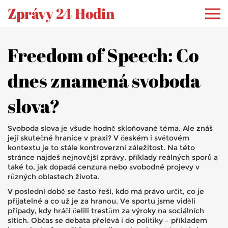
Zprávy 24 Hodin
Freedom of Speech: Co
dnes znamená svoboda
slova?
Svoboda slova je všude hodně skloňované téma. Ale znáš
její skutečné hranice v praxi? V českém i světovém
kontextu je to stále kontroverzní záležitost. Na této
stránce najdeš nejnovější zprávy, příklady reálných sporů a
také to, jak dopadá cenzura nebo svobodné projevy v
různých oblastech života.
V poslední době se často řeší, kdo má právo určit, co je
přijatelné a co už je za hranou. Ve sportu jsme viděli
případy, kdy hráči čelili trestům za výroky na sociálních
sítích. Občas se debata přelévá i do politiky – příkladem