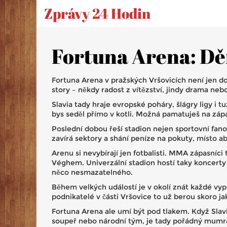
Zprávy 24 Hodin
Fortuna Arena: Dě
Fortuna Arena v pražských Vršovicích není jen do
story – někdy radost z vítězství, jindy drama ne
Slavia tady hraje evropské poháry, šlágry ligy i 
bys seděl přímo v kotli. Možná pamatuješ na záp
Poslední dobou řeší stadion nejen sportovní fano
zavírá sektory a shání peníze na pokuty, místo ab
Arenu si nevybírají jen fotbalisti. MMA zápasníc
Véghem. Univerzální stadion hostí taky koncerty 
něco nesmazatelného.
Během velkých událostí je v okolí znát každé vypr
podnikatelé v části Vršovice to už berou skoro ja
Fortuna Arena ale umí být pod tlakem. Když Slavia
soupeř nebo národní tým, je tady pořádný mumraj