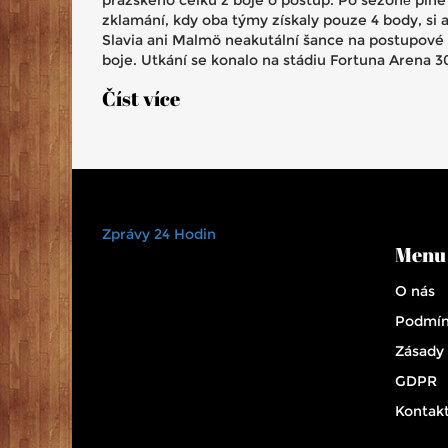
zklamání, kdy oba týmy získaly pouze 4 body, si a
Slavia ani Malmö neakutální šance na postupové
boje. Utkání se konalo na stádiu Fortuna Arena 3
ledna 2025, přičemž obě mužstva se umístila na 3
Číst více
a 32. příčce.
Zprávy 24 Hodin
Menu
O nás
Podmín
Zásady
GDPR
Kontak