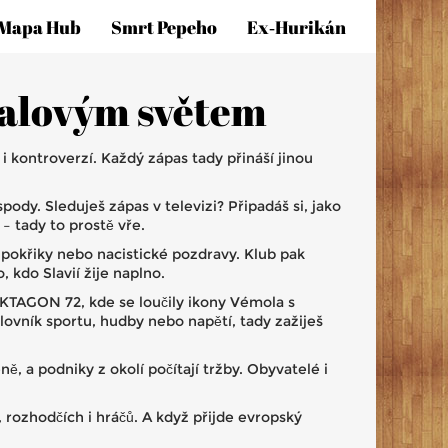
Mapa Hub
Smrt Pepeho
Ex‑hurikán
balovým světem
 kontroverzí. Každý zápas tady přináší jinou
ody. Sleduješ zápas v televizi? Připadáš si, jako
 tady to prostě vře.
 pokřiky nebo nacistické pozdravy. Klub pak
 kdo Slavií žije naplno.
 OKTAGON 72, kde se loučily ikony Vémola s
lovník sportu, hudby nebo napětí, tady zažiješ
, a podniky z okolí počítají tržby. Obyvatelé i
, rozhodčích i hráčů. A když přijde evropský