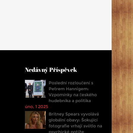
Nedávný Příspěvek
Poslední rozloučení s
Petrem Hannigem:
Vzpomínky na českého
hudebníka a politika
úno, 1 2025
Britney Spears vyvolává
globální obavy: Šokující
fotografie vrhají světlo na
psychické potíže