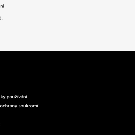
ni
0.
1.
ky používání
 ochrany soukromí
t