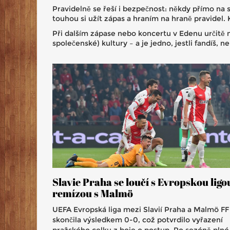
Pravidelně se řeší i bezpečnost: někdy přímo na s
touhou si užít zápas a hraním na hraně pravidel. 
Při dalším zápase nebo koncertu v Edenu určitě mr
společenské) kultury – a je jedno, jestli fandíš, n
Slavie Praha se loučí s Evropskou ligo
remízou s Malmö
UEFA Evropská liga mezi Slavií Praha a Malmö FF
skončila výsledkem 0-0, což potvrdilo vyřazení
pražského celku z boje o postup. Po sezóně plné