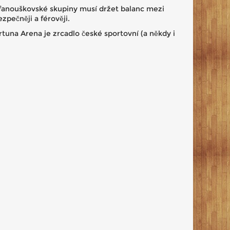
 i fanouškovské skupiny musí držet balanc mezi
zpečněji a férověji.
rtuna Arena je zrcadlo české sportovní (a někdy i