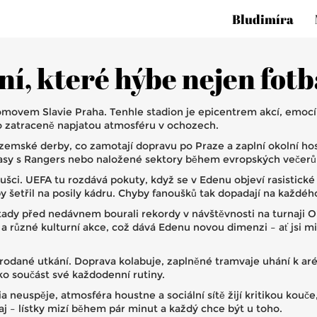
Bludimíra
ní, které hýbe nejen fot
movem Slavie Praha. Tenhle stadion je epicentrem akcí, emocí i
bo zatraceně napjatou atmosféru v ochozech.
tuzemské derby, co zamotají dopravu po Praze a zaplní okolní hosp
asy s Rangers nebo naložené sektory během evropských večerů –
ušci. UEFA tu rozdává pokuty, když se v Edenu objeví rasistické
y šetřil na posily kádru. Chyby fanoušků tak dopadají na každého,
i tady před nedávnem bourali rekordy v návštěvnosti na turnaji
a různé kulturní akce, což dává Edenu novou dimenzi – ať jsi mi
odané utkání. Doprava kolabuje, zaplněné tramvaje uhání k aréně
ko součást své každodenní rutiny.
 neuspěje, atmosféra houstne a sociální sítě žijí kritikou kouče
 – lístky mizí během pár minut a každý chce být u toho.