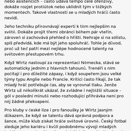
nebo asistencích – často udává tempo celé ofenzivy,
dokáže rozjet protiútok nebo uklidnit tým v těžkých
momentech. Takové vlastnosti se u mladých hráčů často
nevidí.
Jeho techniku přirovnávají experti k těm nejlepším na
světě. Dokáže projít třemi obránci během pár vteřin,
zároveň si zachovává přehled o hřišti. Nehraje si na sólistu,
spíš předvídá, kde má být jeho spoluhráč. Tohle je důvod,
proč už teď patří mezi nejlépe hodnocené talenty na
světovém přestupovém trhu.
Když Wirtz nastoupí za reprezentaci Německa, stává se
automaticky jedním z hlavních tahounů. Trenéři s ním
počítají i pro důležité zápasy, i když soupeřem jsou velké
týmy typu Anglie nebo Francie. Kritici často říkají, že tak
mladý hráč potřebuje čas, aby se vyrovnal tlaku. Jenže
Wirtz už několikrát ukázal, že zvládne i nejtěžší situace –
gól v poslední minutě nebo rozhodující přihrávka není pro
něj žádné překvapení.
Pro kluby v české lize i pro fanoušky je Wirtz jasným
důkazem, že když se talentu dává správná podpora a
šance, může klub získat hráče světové úrovně. Český fotbal
sleduje jeho kariéru i kvůli podobnému vývoji mladých