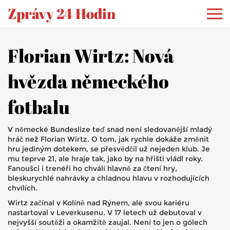
Zprávy 24 Hodin
Florian Wirtz: Nová
hvězda německého
fotbalu
V německé Bundeslize teď snad není sledovanější mladý
hráč než Florian Wirtz. O tom, jak rychle dokáže změnit
hru jediným dotekem, se přesvědčil už nejeden klub. Je
mu teprve 21, ale hraje tak, jako by na hřišti vládl roky.
Fanoušci i trenéři ho chválí hlavně za čtení hry,
bleskurychlé nahrávky a chladnou hlavu v rozhodujících
chvílích.
Wirtz začínal v Kolíně nad Rýnem, ale svou kariéru
nastartoval v Leverkusenu. V 17 letech už debutoval v
nejvyšší soutěži a okamžitě zaujal. Není to jen o gólech