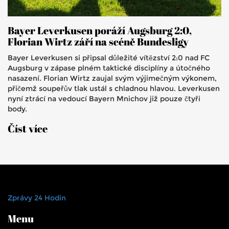
Bayer Leverkusen poráží Augsburg 2:0,
Florian Wirtz září na scéně Bundesligy
Bayer Leverkusen si připsal důležité vítězství 2:0 nad FC
Augsburg v zápase plném taktické disciplíny a útočného
nasazení. Florian Wirtz zaujal svým výjimečným výkonem,
přičemž soupeřův tlak ustál s chladnou hlavou. Leverkusen
nyní ztrácí na vedoucí Bayern Mnichov již pouze čtyři
body.
Číst více
Zprávy 24 Hodin
Menu