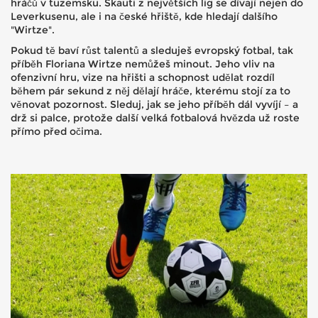
hráčů v tuzemsku. Skauti z největších lig se dívají nejen do
Leverkusenu, ale i na české hřiště, kde hledají dalšího
"Wirtze".
Pokud tě baví růst talentů a sleduješ evropský fotbal, tak
příběh Floriana Wirtze nemůžeš minout. Jeho vliv na
ofenzivní hru, vize na hřišti a schopnost udělat rozdíl
během pár sekund z něj dělají hráče, kterému stojí za to
věnovat pozornost. Sleduj, jak se jeho příběh dál vyvíjí – a
drž si palce, protože další velká fotbalová hvězda už roste
přímo před očima.