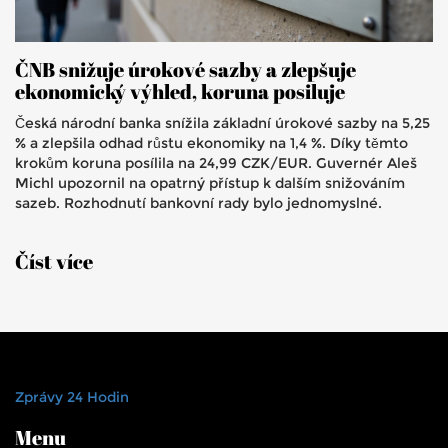
ČNB snižuje úrokové sazby a zlepšuje
ekonomický výhled, koruna posiluje
Česká národní banka snížila základní úrokové sazby na 5,25
% a zlepšila odhad růstu ekonomiky na 1,4 %. Díky těmto
krokům koruna posílila na 24,99 CZK/EUR. Guvernér Aleš
Michl upozornil na opatrný přístup k dalším snižováním
sazeb. Rozhodnutí bankovní rady bylo jednomyslné.
Číst více
Zprávy 24 Hodin
Menu