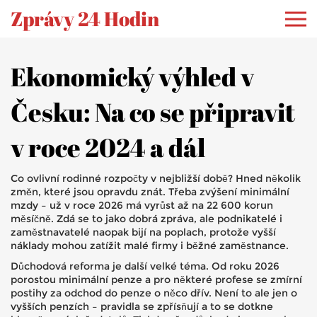
Zprávy 24 Hodin
Ekonomický výhled v
Česku: Na co se připravit
v roce 2024 a dál
Co ovlivní rodinné rozpočty v nejbližší době? Hned několik
změn, které jsou opravdu znát. Třeba zvýšení minimální
mzdy – už v roce 2026 má vyrůst až na 22 600 korun
měsíčně. Zdá se to jako dobrá zpráva, ale podnikatelé i
zaměstnavatelé naopak bijí na poplach, protože vyšší
náklady mohou zatížit malé firmy i běžné zaměstnance.
Důchodová reforma je další velké téma. Od roku 2026
porostou minimální penze a pro některé profese se zmírní
postihy za odchod do penze o něco dřív. Není to ale jen o
vyšších penzích – pravidla se zpřísňují a to se dotkne