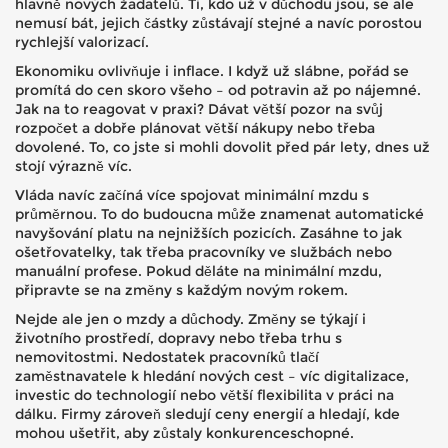
hlavně nových žadatelů. Ti, kdo už v důchodu jsou, se ale
nemusí bát, jejich částky zůstávají stejné a navíc porostou
rychlejší valorizací.
Ekonomiku ovlivňuje i inflace. I když už slábne, pořád se
promítá do cen skoro všeho – od potravin až po nájemné.
Jak na to reagovat v praxi? Dávat větší pozor na svůj
rozpočet a dobře plánovat větší nákupy nebo třeba
dovolené. To, co jste si mohli dovolit před pár lety, dnes už
stojí výrazně víc.
Vláda navíc začíná více spojovat minimální mzdu s
průměrnou. To do budoucna může znamenat automatické
navyšování platu na nejnižších pozicích. Zasáhne to jak
ošetřovatelky, tak třeba pracovníky ve službách nebo
manuální profese. Pokud děláte na minimální mzdu,
připravte se na změny s každým novým rokem.
Nejde ale jen o mzdy a důchody. Změny se týkají i
životního prostředí, dopravy nebo třeba trhu s
nemovitostmi. Nedostatek pracovníků tlačí
zaměstnavatele k hledání nových cest – víc digitalizace,
investic do technologií nebo větší flexibilita v práci na
dálku. Firmy zároveň sledují ceny energií a hledají, kde
mohou ušetřit, aby zůstaly konkurenceschopné.