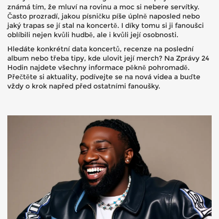
známá tím, že mluví na rovinu a moc si nebere servítky.
Často prozradí, jakou písničku píše úplně naposled nebo
jaký trapas se jí stal na koncertě. I díky tomu si ji fanoušci
oblíbili nejen kvůli hudbě, ale i kvůli její osobnosti.
Hledáte konkrétní data koncertů, recenze na poslední
album nebo třeba tipy, kde ulovit její merch? Na Zprávy 24
Hodin najdete všechny informace pěkně pohromadě.
Přečtěte si aktuality, podívejte se na nová videa a buďte
vždy o krok napřed před ostatními fanoušky.