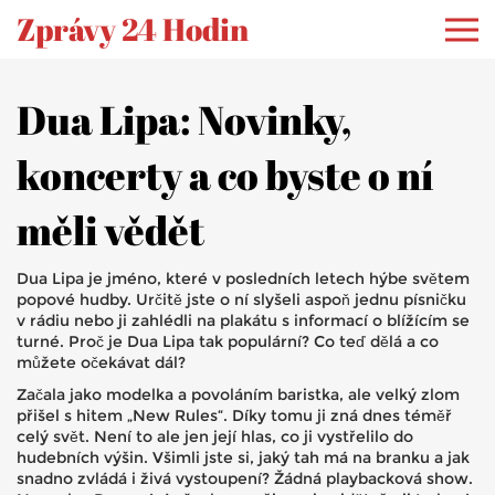
Zprávy 24 Hodin
Dua Lipa: Novinky,
koncerty a co byste o ní
měli vědět
Dua Lipa je jméno, které v posledních letech hýbe světem
popové hudby. Určitě jste o ní slyšeli aspoň jednu písničku
v rádiu nebo ji zahlédli na plakátu s informací o blížícím se
turné. Proč je Dua Lipa tak populární? Co teď dělá a co
můžete očekávat dál?
Začala jako modelka a povoláním baristka, ale velký zlom
přišel s hitem „New Rules“. Díky tomu ji zná dnes téměř
celý svět. Není to ale jen její hlas, co ji vystřelilo do
hudebních výšin. Všimli jste si, jaký tah má na branku a jak
snadno zvládá i živá vystoupení? Žádná playbacková show.