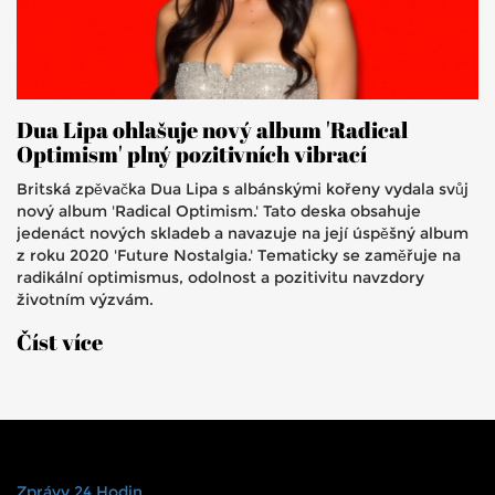
Dua Lipa ohlašuje nový album 'Radical
Optimism' plný pozitivních vibrací
Britská zpěvačka Dua Lipa s albánskými kořeny vydala svůj
nový album 'Radical Optimism.' Tato deska obsahuje
jedenáct nových skladeb a navazuje na její úspěšný album
z roku 2020 'Future Nostalgia.' Tematicky se zaměřuje na
radikální optimismus, odolnost a pozitivitu navzdory
životním výzvám.
Číst více
Zprávy 24 Hodin