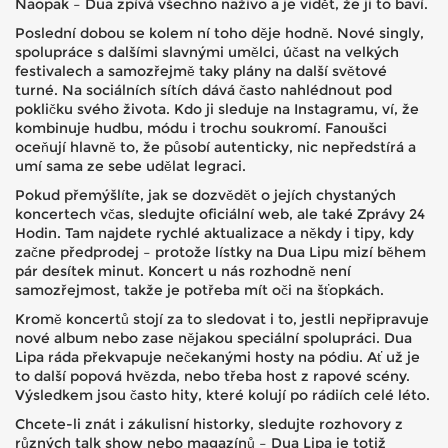
Naopak – Dua zpívá všechno naživo a je vidět, že ji to baví.
Poslední dobou se kolem ní toho děje hodně. Nové singly,
spolupráce s dalšími slavnými umělci, účast na velkých
festivalech a samozřejmě taky plány na další světové
turné. Na sociálních sítích dává často nahlédnout pod
pokličku svého života. Kdo ji sleduje na Instagramu, ví, že
kombinuje hudbu, módu i trochu soukromí. Fanoušci
oceňují hlavně to, že působí autenticky, nic nepředstírá a
umí sama ze sebe udělat legraci.
Pokud přemýšlíte, jak se dozvědět o jejích chystaných
koncertech včas, sledujte oficiální web, ale také Zprávy 24
Hodin. Tam najdete rychlé aktualizace a někdy i tipy, kdy
začne předprodej – protože lístky na Dua Lipu mizí během
pár desítek minut. Koncert u nás rozhodně není
samozřejmost, takže je potřeba mít oči na šťopkách.
Kromě koncertů stojí za to sledovat i to, jestli nepřipravuje
nové album nebo zase nějakou speciální spolupráci. Dua
Lipa ráda překvapuje nečekanými hosty na pódiu. Ať už je
to další popová hvězda, nebo třeba host z rapové scény.
Výsledkem jsou často hity, které kolují po rádiích celé léto.
Chcete-li znát i zákulisní historky, sledujte rozhovory z
různých talk show nebo magazínů – Dua Lipa je totiž