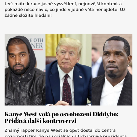
teď: máte k ruce jasné vysvětlení, nejnovější kontext a
pokaždé něco navíc, co jinde v jedné větě nenajdete. Už
žádné složité hledání!
Kanye West volá po osvobození Diddyho:
Přidává další kontroverzi
Známý rapper Kanye West se opět dostal do centra
pozornosti tím, že na sociálních sítích vyzývá prezidenta