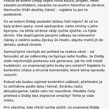
Pokud se kolem Diddy objeví nová kauza, projekt, nebo
zásadní prohlášení, narazíte na souhrn hlavního ve zkratce.
Nemusíte třídit desítky článků – najdete tu jen to
podstatné.
Co se kolem Diddy poslední dobou řeší nejvíc? Ať už to
byly právní spory, nové spolupráce, nebo změny v jeho
byznysu, na téhle stránce vždy rychle zjistíte, co hýbe
děním. Vše doplňujeme jasnými odkazy na relevantní
články z celého webu Zprávy 24 Hodin, abyste mohli jít do
detailu, pokud chcete.
Samozřejmě nechybí ani pohled na reakce okolí – od
fanoušků až po odborníky na byznys nebo hudbu. Je Diddy
stále nejvlivnější postavou své generace, jak ho vidí mladí
hudebníci, co znamenají jeho kroky pro ostatní? Najdete tu
konkrétní citace a stručné komentáře, které téma opravdu
rozsvítí.
Pokud vás budou zajímat konkrétní události, přehledně je
tu setřídíme podle data i témat. Stránku často
aktualizujeme, takže vám nic neunikne. Hledáte čistý
přehled o Diddy bez zbytečné omáčky? Tohle je vaše
místo.
Pro všechny, kdo chtějí rychle zjistit, co znamená Diddy