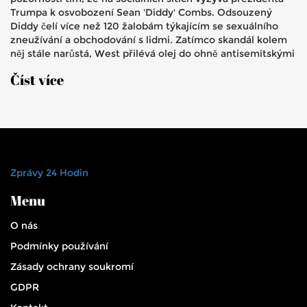
Trumpa k osvobození Sean 'Diddy' Combs. Odsouzený
Diddy čelí více než 120 žalobám týkajícím se sexuálního
zneužívání a obchodování s lidmi. Zatímco skandál kolem
něj stále narůstá, West přilévá olej do ohně antisemitskými
poznámkami a podporou Hitlera.
Číst více
Zprávy 24 Hodin
Menu
O nás
Podmínky používání
Zásady ochrany soukromí
GDPR