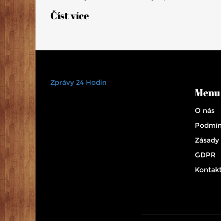
moci a intoleranci.
Číst více
Zprávy 24 Hodin
Menu
O nás
Podmín
Zásady
GDPR
Kontak