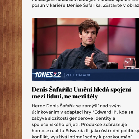
posun v kariéře Denise Šafaříka. Zůstaňte v obra
Denis Šafařík: Umění hledá spojení
mezi lidmi, ne mezi těly
Herec Denis Šafařík se zamýšlí nad svým
účinkováním v adaptaci hry *Edward II*, kde se
zabývá složitostí genderové identity a
společenského přijetí. Produkce zdůrazňuje
homosexualitu Edwarda II. jako ústřední politick
konflikt, využívá intimní scény k prozkoumání