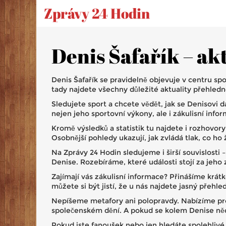
Zprávy 24 Hodin
Denis Šafařík – ak
Denis Šafařík se pravidelně objevuje v centru sp
tady najdete všechny důležité aktuality přehled
Sledujete sport a chcete vědět, jak se Denisovi 
nejen jeho sportovní výkony, ale i zákulisní inf
Kromě výsledků a statistik tu najdete i rozhovo
Osobnější pohledy ukazují, jak zvládá tlak, co h
Na Zprávy 24 Hodin sledujeme i širší souvislosti
Denise. Rozebíráme, které události stojí za jeho 
Zajímají vás zákulisní informace? Přinášíme krátk
můžete si být jistí, že u nás najdete jasný přehl
Nepíšeme metafory ani polopravdy. Nabízíme pros
společenském dění. A pokud se kolem Denise něco 
Pokud jste fanoušek nebo jen hledáte spolehlivé 