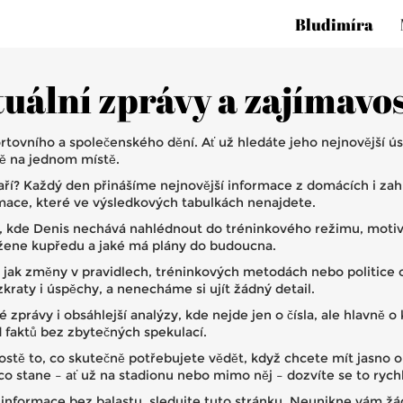
Bludimíra
tuální zprávy a zajímavos
ortovního a společenského dění. Ať už hledáte jeho nejnovější 
ně na jednom místě.
daří? Každý den přinášíme nejnovější informace z domácích i zah
ormace, které ve výsledkových tabulkách nenajdete.
ry, kde Denis nechává nahlédnout do tréninkového režimu, motiv
o žene kupředu a jaké má plány do budoucna.
 – jak změny v pravidlech, tréninkových metodách nebo politice 
zkraty i úspěchy, a nenecháme si ujít žádný detail.
é zprávy i obsáhlejší analýzy, kde nejde jen o čísla, ale hlavně 
ed faktů bez zbytečných spekulací.
tě to, co skutečně potřebujete vědět, když chcete mít jasno o 
stane – ať už na stadionu nebo mimo něj – dozvíte se to rychle
informace bez balastu, sledujte tuto stránku. Neunikne vám žád