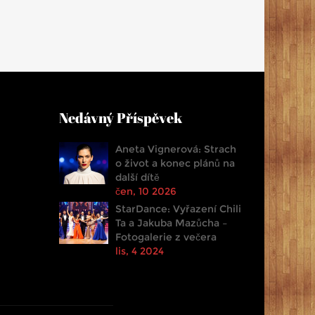
Nedávný Příspěvek
Aneta Vignerová: Strach
o život a konec plánů na
další dítě
čen, 10 2026
StarDance: Vyřazení Chili
Ta a Jakuba Mazůcha –
Fotogalerie z večera
lis, 4 2024