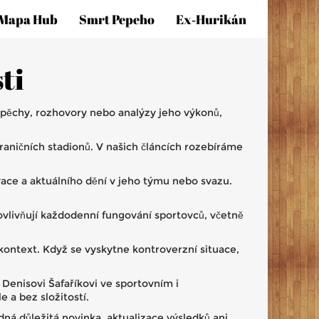
Mapa Hub
Smrt Pepeho
Ex‑hurikán
ti
úspěchy, rozhovory nebo analýzy jeho výkonů,
raničních stadionů. V našich článcích rozebíráme
ace a aktuálního dění v jeho týmu nebo svazu.
ovlivňují každodenní fungování sportovců, včetně
o kontext. Když se vyskytne kontroverzní situace,
Denisovi Šafaříkovi ve sportovním i
 a bez složitostí.
ná důležitá novinka, aktualizace výsledků ani