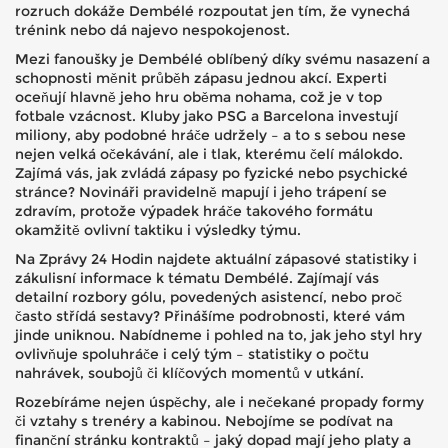
rozruch dokáže Dembélé rozpoutat jen tím, že vynechá
trénink nebo dá najevo nespokojenost.
Mezi fanoušky je Dembélé oblíbený díky svému nasazení a
schopnosti měnit průběh zápasu jednou akcí. Experti
oceňují hlavně jeho hru oběma nohama, což je v top
fotbale vzácnost. Kluby jako PSG a Barcelona investují
miliony, aby podobné hráče udržely – a to s sebou nese
nejen velká očekávání, ale i tlak, kterému čelí málokdo.
Zajímá vás, jak zvládá zápasy po fyzické nebo psychické
stránce? Novináři pravidelně mapují i jeho trápení se
zdravím, protože výpadek hráče takového formátu
okamžitě ovlivní taktiku i výsledky týmu.
Na Zprávy 24 Hodin najdete aktuální zápasové statistiky i
zákulisní informace k tématu Dembélé. Zajímají vás
detailní rozbory gólu, povedených asistencí, nebo proč
často střídá sestavy? Přinášíme podrobnosti, které vám
jinde uniknou. Nabídneme i pohled na to, jak jeho styl hry
ovlivňuje spoluhráče i celý tým – statistiky o počtu
nahrávek, soubojů či klíčových momentů v utkání.
Rozebíráme nejen úspěchy, ale i nečekané propady formy
či vztahy s trenéry a kabinou. Nebojíme se podívat na
finanční stránku kontraktů – jaký dopad mají jeho platy a