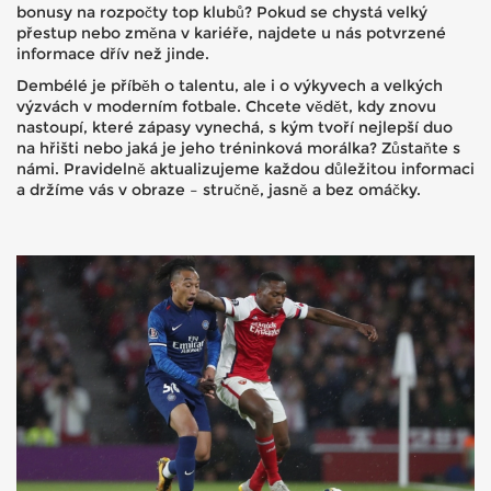
bonusy na rozpočty top klubů? Pokud se chystá velký
přestup nebo změna v kariéře, najdete u nás potvrzené
informace dřív než jinde.
Dembélé je příběh o talentu, ale i o výkyvech a velkých
výzvách v moderním fotbale. Chcete vědět, kdy znovu
nastoupí, které zápasy vynechá, s kým tvoří nejlepší duo
na hřišti nebo jaká je jeho tréninková morálka? Zůstaňte s
námi. Pravidelně aktualizujeme každou důležitou informaci
a držíme vás v obraze – stručně, jasně a bez omáčky.