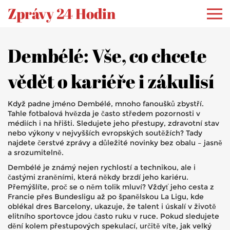
Zprávy 24 Hodin
Dembélé: Vše, co chcete
vědět o kariéře i zákulisí
Když padne jméno Dembélé, mnoho fanoušků zbystří.
Tahle fotbalová hvězda je často středem pozornosti v
médiích i na hřišti. Sledujete jeho přestupy, zdravotní stav
nebo výkony v nejvyšších evropských soutěžích? Tady
najdete čerstvé zprávy a důležité novinky bez obalu – jasně
a srozumitelně.
Dembélé je známý nejen rychlostí a technikou, ale i
častými zraněními, která někdy brzdí jeho kariéru.
Přemýšlíte, proč se o něm tolik mluví? Vždyť jeho cesta z
Francie přes Bundesligu až po španělskou La Ligu, kde
oblékal dres Barcelony, ukazuje, že talent i úskalí v životě
elitního sportovce jdou často ruku v ruce. Pokud sledujete
dění kolem přestupových spekulací, určitě víte, jak velký