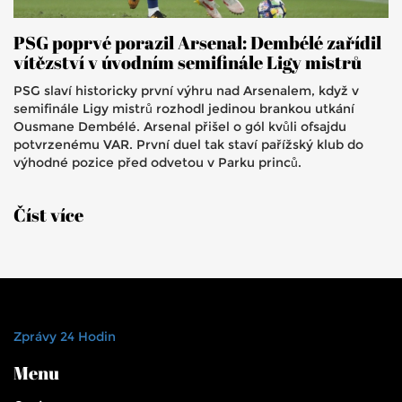
PSG poprvé porazil Arsenal: Dembélé zařídil
vítězství v úvodním semifinále Ligy mistrů
PSG slaví historicky první výhru nad Arsenalem, když v
semifinále Ligy mistrů rozhodl jedinou brankou utkání
Ousmane Dembélé. Arsenal přišel o gól kvůli ofsajdu
potvrzenému VAR. První duel tak staví pařížský klub do
výhodné pozice před odvetou v Parku princů.
Číst více
Zprávy 24 Hodin
Menu