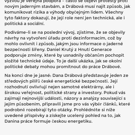
výzvou je veřejná podpora – často se objeví protesty proti
novým jaderným stavbám, a Drábová musí najít způsob, jak
komunikovat rizika a výhody obyčejným lidem. Všechny
tyto faktory dokazují, že její role není jen technická, ale i
politická a sociální.
Podíváme-li se na poslední vývoj, zjistíme, že se objevily
návrhy na vytvoření úřadu proti dezinformacím, což by
mohlo ovlivnit i způsob, jakým jsou informace o jaderné
bezpečnosti šířeny. Daniel Krutý z Hnutí Generace
podporuje změny, které by usnadnily občanům pochopit
složité technické údaje. To je další ukázka, jak se okolní
politické debaty mohou promítnout do práce Drábové.
Na konci dne je jasné: Dana Drábová představuje jeden ze
středových pilířů české energetické bezpečnosti. Její
rozhodnutí ovlivňují nejen samotné elektrárny, ale i
širokou veřejnost, politické strany a investory. Pokud vás
zajímají nejnovější události, názory a analýzy související s
jejím působením, připravili jsme pro vás výběr článků, které
podrobně rozebírají tyto otázky. Prohlédněte si níže
uvedené příspěvky a získejte ucelený pohled na to, jak
Danina práce formuje českou energetiku.