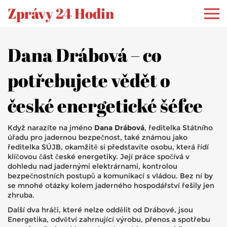
Zprávy 24 Hodin
Dana Drábová – co
potřebujete vědět o
české energetické šéfce
Když narazíte na jméno
Dana Drábová
,
ředitelka Státního
úřadu pro jadernou bezpečnost
, také známou jako
ředitelka SÚJB
, okamžitě si představíte osobu, která řídí
klíčovou část české energetiky. Její práce spočívá v
dohledu nad jadernými elektrárnami, kontrolou
bezpečnostních postupů a komunikací s vládou. Bez ní by
se mnohé otázky kolem jaderného hospodářství řešily jen
zhruba.
Další dva hráči, které nelze oddělit od Drábové, jsou
Energetika
,
odvětví zahrnující výrobu, přenos a spotřebu