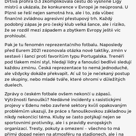
Drtivá prohra 0:3 zkomplikovala cestu do vysněné Ligy
mistrů a ukázala, že konkurence v Evropě je neúprosná. U
Plzně se řeší nejen samotná hra, ale i to, zda vůbec
finančně zvládnou agresivní přestupový trh. Každý
podobný zápas je pro český klub velká šance, ale i riziko,
že se rozdíl mezi západem a zbytkem Evropy ještě víc
prohloubí.
Pak je tu fenomén reprezentačního fotbalu. Naposledy
před Eurem 2021 rezonovala otázka nové taktiky, změn v
sestavě i šancí proti favoritům typu Portugalska. Trenéři
pod tlakem mění styl, hledají lídry a fanoušci bedlivě sledují
každou změnu. Česká reprezentace to nemá jednoduché,
ale vždycky dokáže překvapit. Ať už to je nečekaný postup
ze skupiny, nebo mladé tváře, které ohromí v důležitých
duelech.
Zprávy o českém fotbale ovšem nekončí u zápasů.
Výtržnosti fanoušků? Nedávné incidenty s rasistickými
projevy v Edenu nebo zavřené sektory kvůli opakovaným
problémům ukazují, že práce s fanouškovskou základnou je
nikdy nekončící téma. Kluby se často potýkají nejen se
sportovními protivníky, ale i s pravidly evropských
organizací. Tresty, pokuty a omezení – všechno to má
přímý dopad nejen na atmosféru na stadionech, ale i na