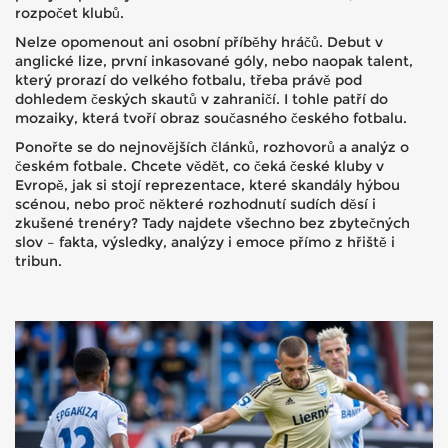
rozpočet klubů.
Nelze opomenout ani osobní příběhy hráčů. Debut v
anglické lize, první inkasované góly, nebo naopak talent,
který prorazí do velkého fotbalu, třeba právě pod
dohledem českých skautů v zahraničí. I tohle patří do
mozaiky, která tvoří obraz současného českého fotbalu.
Ponořte se do nejnovějších článků, rozhovorů a analýz o
českém fotbale. Chcete vědět, co čeká české kluby v
Evropě, jak si stojí reprezentace, které skandály hýbou
scénou, nebo proč některé rozhodnutí sudích děsí i
zkušené trenéry? Tady najdete všechno bez zbytečných
slov – fakta, výsledky, analýzy i emoce přímo z hřiště i
tribun.