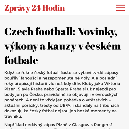
Zprávy 24 Hodin
Czech football: Novinky,
výkony a kauzy v českém
fotbale
Když se řekne český fotbal, často se vybaví tvrdé zápasy,
bouřliví fanoušci a nezapomenutelné góly. Ale poslední
roky přepisují historii víc než kdy dřív. Kluby jako Viktoria
Plzeň, Slavia Praha nebo Sparta Praha si už nejezdí pro
body jen po Česku, pravidelně se objevují i v evropských
pohárech. A není to vždy jen pohádka o vítězstvích –
aktuální porážky, tresty od UEFA, i skandály na tribunách
dokazují, že český fotbal nejsou jen hezké momenty na
trávníku.
Například nedávný zápas Plzně v Glasgow s Rangers?