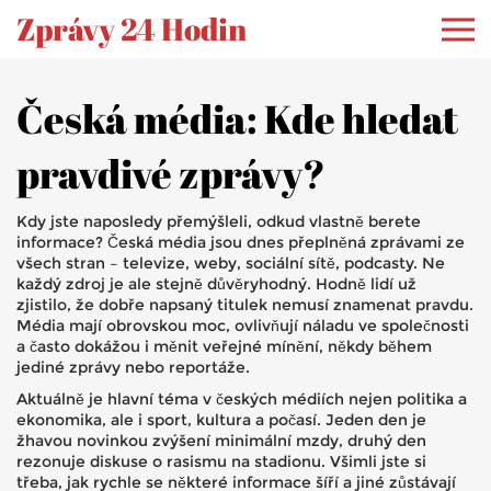
Zprávy 24 Hodin
Česká média: Kde hledat
pravdivé zprávy?
Kdy jste naposledy přemýšleli, odkud vlastně berete
informace? Česká média jsou dnes přeplněná zprávami ze
všech stran – televize, weby, sociální sítě, podcasty. Ne
každý zdroj je ale stejně důvěryhodný. Hodně lidí už
zjistilo, že dobře napsaný titulek nemusí znamenat pravdu.
Média mají obrovskou moc, ovlivňují náladu ve společnosti
a často dokážou i měnit veřejné mínění, někdy během
jediné zprávy nebo reportáže.
Aktuálně je hlavní téma v českých médiích nejen politika a
ekonomika, ale i sport, kultura a počasí. Jeden den je
žhavou novinkou zvýšení minimální mzdy, druhý den
rezonuje diskuse o rasismu na stadionu. Všimli jste si
třeba, jak rychle se některé informace šíří a jiné zůstávají