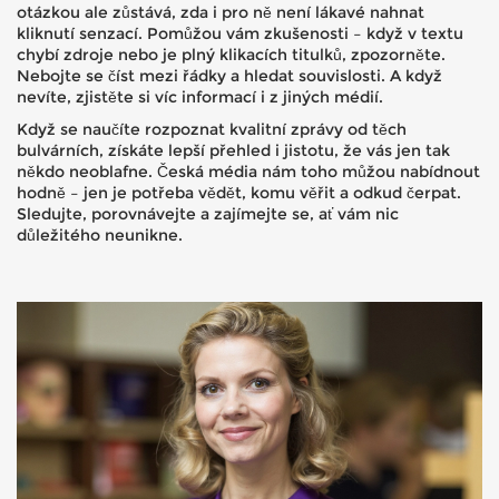
otázkou ale zůstává, zda i pro ně není lákavé nahnat
kliknutí senzací. Pomůžou vám zkušenosti – když v textu
chybí zdroje nebo je plný klikacích titulků, zpozorněte.
Nebojte se číst mezi řádky a hledat souvislosti. A když
nevíte, zjistěte si víc informací i z jiných médií.
Když se naučíte rozpoznat kvalitní zprávy od těch
bulvárních, získáte lepší přehled i jistotu, že vás jen tak
někdo neoblafne. Česká média nám toho můžou nabídnout
hodně – jen je potřeba vědět, komu věřit a odkud čerpat.
Sledujte, porovnávejte a zajímejte se, ať vám nic
důležitého neunikne.