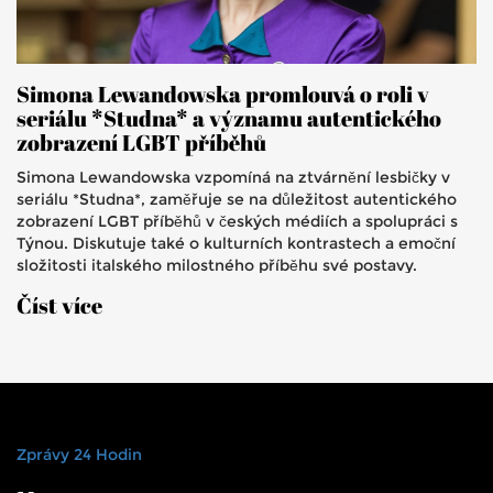
Simona Lewandowska promlouvá o roli v
seriálu *Studna* a významu autentického
zobrazení LGBT příběhů
Simona Lewandowska vzpomíná na ztvárnění lesbičky v
seriálu *Studna*, zaměřuje se na důležitost autentického
zobrazení LGBT příběhů v českých médiích a spolupráci s
Týnou. Diskutuje také o kulturních kontrastech a emoční
složitosti italského milostného příběhu své postavy.
Číst více
Zprávy 24 Hodin