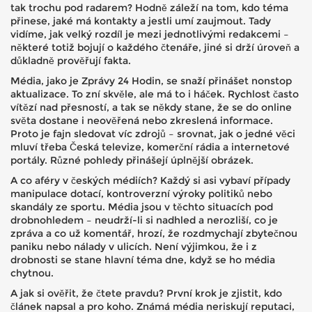
tak trochu pod radarem? Hodně záleží na tom, kdo téma
přinese, jaké má kontakty a jestli umí zaujmout. Tady
vidíme, jak velký rozdíl je mezi jednotlivými redakcemi –
některé totiž bojují o každého čtenáře, jiné si drží úroveň a
důkladně prověřují fakta.
Média, jako je Zprávy 24 Hodin, se snaží přinášet nonstop
aktualizace. To zní skvěle, ale má to i háček. Rychlost často
vítězí nad přesností, a tak se někdy stane, že se do online
světa dostane i neověřená nebo zkreslená informace.
Proto je fajn sledovat víc zdrojů – srovnat, jak o jedné věci
mluví třeba Česká televize, komerční rádia a internetové
portály. Různé pohledy přinášejí úplnější obrázek.
A co aféry v českých médiích? Každý si asi vybaví případy
manipulace dotací, kontroverzní výroky politiků nebo
skandály ze sportu. Média jsou v těchto situacích pod
drobnohledem – neudrží-li si nadhled a nerozliší, co je
zpráva a co už komentář, hrozí, že rozdmychají zbytečnou
paniku nebo nálady v ulicích. Není výjimkou, že i z
drobnosti se stane hlavní téma dne, když se ho média
chytnou.
A jak si ověřit, že čtete pravdu? První krok je zjistit, kdo
článek napsal a pro koho. Známá média neriskují reputaci,