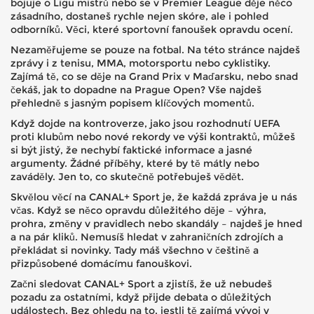
bojuje o Ligu mistrů nebo se v Premier League děje něco
zásadního, dostaneš rychle nejen skóre, ale i pohled
odborníků. Věci, které sportovní fanoušek opravdu ocení.
Nezaměřujeme se pouze na fotbal. Na této stránce najdeš
zprávy i z tenisu, MMA, motorsportu nebo cyklistiky.
Zajímá tě, co se děje na Grand Prix v Maďarsku, nebo snad
čekáš, jak to dopadne na Prague Open? Vše najdeš
přehledně s jasným popisem klíčových momentů.
Když dojde na kontroverze, jako jsou rozhodnutí UEFA
proti klubům nebo nové rekordy ve výši kontraktů, můžeš
si být jistý, že nechybí faktické informace a jasné
argumenty. Žádné příběhy, které by tě mátly nebo
zaváděly. Jen to, co skutečně potřebuješ vědět.
Skvělou věcí na CANAL+ Sport je, že každá zpráva je u nás
včas. Když se něco opravdu důležitého děje – výhra,
prohra, změny v pravidlech nebo skandály – najdeš je hned
a na pár kliků. Nemusíš hledat v zahraničních zdrojích a
překládat si novinky. Tady máš všechno v češtině a
přizpůsobené domácímu fanouškovi.
Začni sledovat CANAL+ Sport a zjistíš, že už nebudeš
pozadu za ostatními, když přijde debata o důležitých
událostech. Bez ohledu na to, jestli tě zajímá vývoj v