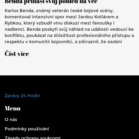
Benda přináší svůj pohled na věc
Karlos Benda, známý veterán české bojové scény,
komentoval intenzivní spor mezi Jardou Kotlárem a
Rybkou, který vzbudil vlnu diskuzí mezi fanoušky i
nadšenci. Benda poskytl svůj náhled na události vedoucí ke
konfliktu, poukázal na důležitost profesionálního přístupu a
respektu v komunitě bojovníků, a zdůraznil, že osobní
spory by neměly ohrožovat pověst tohoto sportu.
Číst více
Zprávy 24 Hodin
Menu
O nás
Podmínky používání
Zásady ochrany soukromí