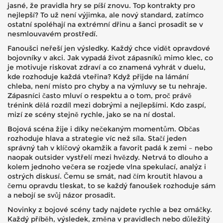
jasné, že pravidla hry se píší znovu. Top kontrakty pro
nejlepší? To už není výjimka, ale nový standard, zatímco
ostatní spoléhají na extrémní dřinu a šanci prosadit se v
nesmlouvavém prostředí.
Fanoušci neřeší jen výsledky. Každý chce vidět opravdové
bojovníky v akci. Jak vypadá život zápasníků mimo klec, co
je motivuje riskovat zdraví a co znamená vyhrát v duelu,
kde rozhoduje každá vteřina? Když přijde na lámání
chleba, není místo pro chyby a na výmluvy se tu nehraje.
Zápasníci často mluví o respektu a o tom, proč právě
trénink dělá rozdíl mezi dobrými a nejlepšími. Kdo zaspí,
mizí ze scény stejně rychle, jako se na ní dostal.
Bojová scéna žije i díky nečekaným momentům. Občas
rozhoduje hlava a strategie víc než síla. Stačí jeden
správný tah v klíčový okamžik a favorit padá k zemi – nebo
naopak outsider vystřelí mezi hvězdy. Netrvá to dlouho a
kolem jednoho večera se rozjede vlna spekulací, analýz i
ostrých diskusí. Čemu se smát, nad čím kroutit hlavou a
čemu opravdu tleskat, to se každý fanoušek rozhoduje sám
a nebojí se svůj názor prosadit.
Novinky z bojové scény tady najdete rychle a bez omáčky.
Každý příběh, výsledek, změna v pravidlech nebo důležitý