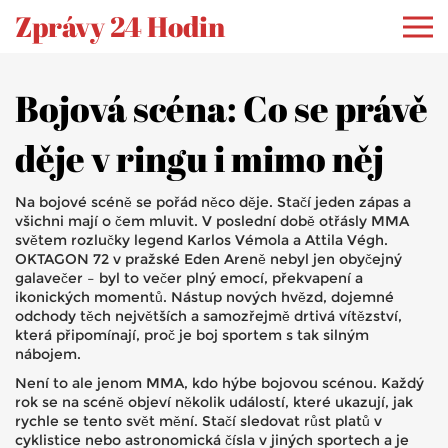
Zprávy 24 Hodin
Bojová scéna: Co se právě
děje v ringu i mimo něj
Na bojové scéně se pořád něco děje. Stačí jeden zápas a
všichni mají o čem mluvit. V poslední době otřásly MMA
světem rozlučky legend Karlos Vémola a Attila Végh.
OKTAGON 72 v pražské Eden Areně nebyl jen obyčejný
galavečer – byl to večer plný emocí, překvapení a
ikonických momentů. Nástup nových hvězd, dojemné
odchody těch největších a samozřejmě drtivá vítězství,
která připomínají, proč je boj sportem s tak silným
nábojem.
Není to ale jenom MMA, kdo hýbe bojovou scénou. Každý
rok se na scéně objeví několik událostí, které ukazují, jak
rychle se tento svět mění. Stačí sledovat růst platů v
cyklistice nebo astronomická čísla v jiných sportech a je