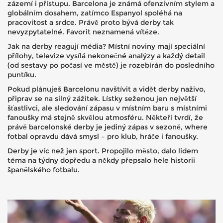
zázemí i přístupu. Barcelona je známá ofenzivním stylem a
globálním dosahem, zatímco Espanyol spoléhá na
pracovitost a srdce. Právě proto bývá derby tak
nevyzpytatelné. Favorit neznamená vítěze.
Jak na derby reagují média? Místní noviny mají speciální
přílohy, televize vysílá nekonečné analýzy a každý detail
(od sestavy po počasí ve městě) je rozebírán do posledního
puntíku.
Pokud plánuješ Barcelonu navštívit a vidět derby naživo,
připrav se na silný zážitek. Lístky seženou jen největší
šťastlivci, ale sledování zápasu v místním baru s místními
fanoušky má stejně skvělou atmosféru. Někteří tvrdí, že
právě barcelonské derby je jediný zápas v sezoně, where
fotbal opravdu dává smysl – pro klub, hráče i fanoušky.
Derby je víc než jen sport. Propojilo město, dalo lidem
téma na týdny dopředu a někdy přepsalo hele historii
španělského fotbalu.