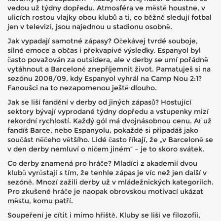
vedou už týdny dopředu. Atmosféra ve městě houstne, v
ulicích rostou vlajky obou klubů a ti, co běžně sledují fotbal
jen v televizi, jsou najednou u stadionu osobně.
Jak vypadají samotné zápasy? Očekávej tvrdé souboje,
silné emoce a občas i překvapivé výsledky. Espanyol byl
často považován za outsidera, ale v derby se umí pořádně
vytáhnout a Barceloně znepříjemnit život. Pamatuješ si na
sezónu 2008/09, kdy Espanyol vyhrál na Camp Nou 2:1?
Fanoušci na to nezapomenou ještě dlouho.
Jak se liší fandění v derby od jiných zápasů? Hostující
sektory bývají vyprodané týdny dopředu a vstupenky mizí
rekordní rychlostí. Každý gól má dvojnásobnou cenu. Ať už
fandíš Barce, nebo Espanyolu, pokaždé si připadáš jako
součást něčeho většího. Lidé často říkají, že „v Barceloně se
v den derby nemluví o ničem jiném“ – je to skoro svátek.
Co derby znamená pro hráče? Mladíci z akademií dvou
klubů vyrůstají s tím, že tenhle zápas je víc než jen další v
sezóně. Mnozí zažili derby už v mládežnických kategoriích.
Pro zkušené hráče je naopak obrovskou motivací ukázat
městu, komu patří.
Soupeření je cítit i mimo hřiště. Kluby se liší ve filozofii,