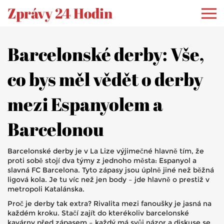
Zprávy 24 Hodin
Barcelonské derby: Vše,
co bys měl vědět o derby
mezi Espanyolem a
Barcelonou
Barcelonské derby je v La Lize výjimečné hlavně tím, že
proti sobě stojí dva týmy z jednoho města: Espanyol a
slavná FC Barcelona. Tyto zápasy jsou úplně jiné než běžná
ligová kola. Je tu víc než jen body – jde hlavně o prestiž v
metropoli Katalánska.
Proč je derby tak extra? Rivalita mezi fanoušky je jasná na
každém kroku. Stačí zajít do kterékoliv barcelonské
kavárny před zápasem – každý má svůj názor a diskuse se