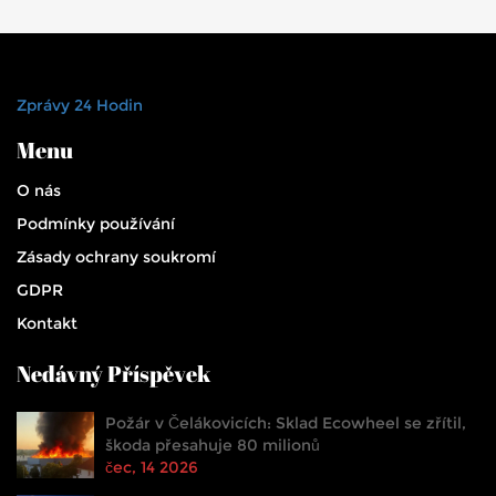
Zprávy 24 Hodin
Menu
O nás
Podmínky používání
Zásady ochrany soukromí
GDPR
Kontakt
Nedávný Příspěvek
Požár v Čelákovicích: Sklad Ecowheel se zřítil,
škoda přesahuje 80 milionů
čec, 14 2026